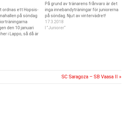
På grund av tränarens frånvaro är det
t ordnas ett Hopsis-
inga innebandyträningar för juniorerna
inahallen på söndag
på söndag. Njut av vintervädret!
niorträningarna
17.3.2018
gen den 10 januari
I ”Juniorer”
er i Lappo, så då är
m vi håller
ll ett öga på
Nästa
SC Saragoza – SB Vaasa II
inlägg: