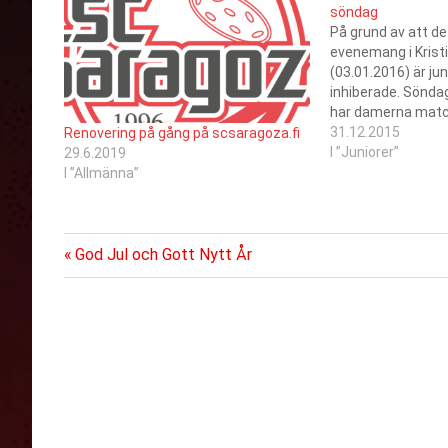
söndag
På grund av att de
evenemang i Krist
(03.01.2016) är ju
inhiberade. Sönda
har damerna match
det ännu osäkert o
31.12.2015
Renovering på gång på scsaragoza.fi
juniorträningar. Hå
I ”Juniorer”
29.6.2019
kalendern!
I ”Allmänna”
Föregående
Inläggsnavigering
God Jul och Gott Nytt År
inlägg: