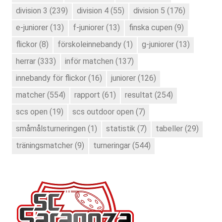
division 3
(239)
division 4
(55)
division 5
(176)
e-juniorer
(13)
f-juniorer
(13)
finska cupen
(9)
flickor
(8)
förskoleinnebandy
(1)
g-juniorer
(13)
herrar
(333)
inför matchen
(137)
innebandy för flickor
(16)
juniorer
(126)
matcher
(554)
rapport
(61)
resultat
(254)
scs open
(19)
scs outdoor open
(7)
småmålsturneringen
(1)
statistik
(7)
tabeller
(29)
träningsmatcher
(9)
turneringar
(544)