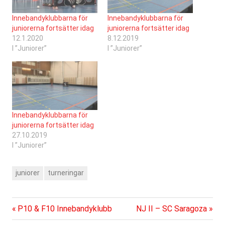
Innebandyklubbarna för
Innebandyklubbarna för
juniorerna fortsätter idag
juniorerna fortsätter idag
12.1.2020
8.12.2019
I ”Juniorer”
I ”Juniorer”
Innebandyklubbarna för
juniorerna fortsätter idag
27.10.2019
I ”Juniorer”
juniorer
turneringar
Föregående
Nästa
Inläggsnavigering
P10 & F10 Innebandyklubb
NJ II – SC Saragoza
inlägg:
inlägg: