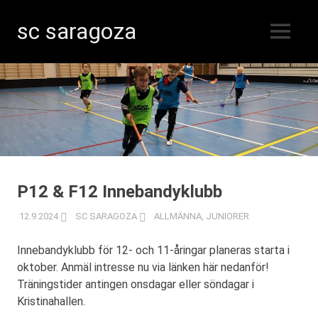
sc saragoza
MENY
Innebandy
Hoppa
i
Kristinestad
till
sedan
innehåll
1996
P12 & F12 Innebandyklubb
12.9.2024
SC SARAGOZA
ALLMÄNNA
,
JUNIORER
Innebandyklubb för 12- och 11-åringar planeras starta i
oktober. Anmäl intresse nu via länken här nedanför!
Träningstider antingen onsdagar eller söndagar i
Kristinahallen.