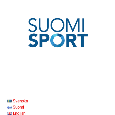
Svenska
Suomi
English