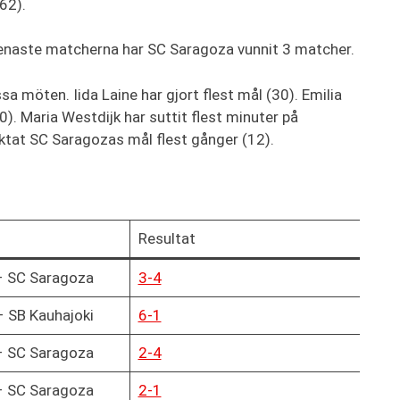
62).
 senaste matcherna har SC Saragoza vunnit 3 matcher.
sa möten. Iida Laine har gjort flest mål (30). Emilia
). Maria Westdijk har suttit flest minuter på
ktat SC Saragozas mål flest gånger (12).
Resultat
– SC Saragoza
3-4
 SB Kauhajoki
6-1
– SC Saragoza
2-4
– SC Saragoza
2-1