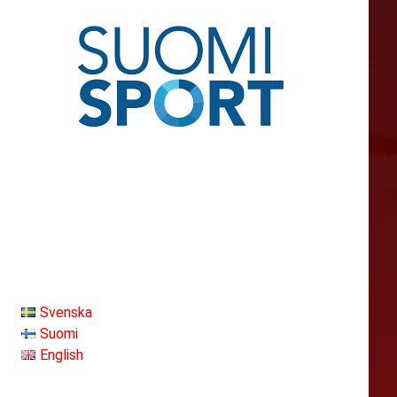
Svenska
Suomi
English