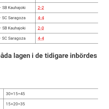
 SB Kauhajoki
2-2
– SC Saragoza
4-4
 SB Kauhajoki
2-0
– SC Saragoza
4-4
åda lagen i de tidigare inbördes
30+15=45
15+20=35