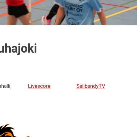
uhajoki
alli,
Livescore
SalibandyTV