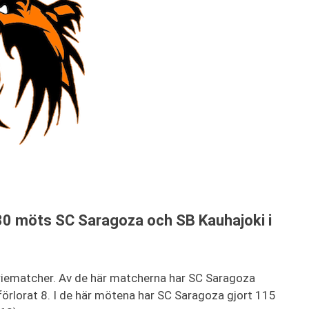
0 möts SC Saragoza och SB Kauhajoki i
riematcher. Av de här matcherna har SC Saragoza
förlorat 8. I de här mötena har SC Saragoza gjort 115