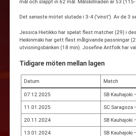
mål och släppt in 62 mål. Målskillnaden är 53 (115-
Det senaste mötet slutade i 3-4 (’vinst’). Av de 3
Jessica Hietikko har spelat flest matcher (29) i des
Heikinmäki har gett flest målgivande passningar (20
utvisningsbänken (18 min). Josefine Antfolk har va
Tidigare möten mellan lagen
Datum
Match
07.12.2025
SB Kauhajoki 
11.01.2025
SC Saragoza –
20.11.2024
SB Kauhajoki 
13.01.2024
SB Kauhajoki 