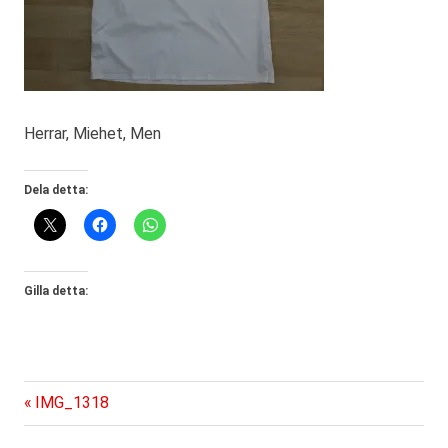
Herrar, Miehet, Men
Dela detta:
Gilla detta:
Föregående
Inläggsnavigering
IMG_1318
inlägg: