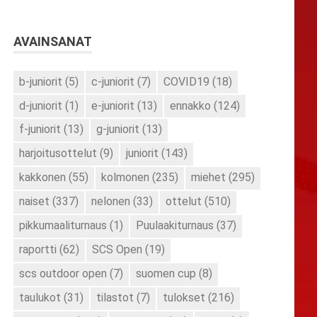
AVAINSANAT
b-juniorit
(5)
c-juniorit
(7)
COVID19
(18)
d-juniorit
(1)
e-juniorit
(13)
ennakko
(124)
f-juniorit
(13)
g-juniorit
(13)
harjoitusottelut
(9)
juniorit
(143)
kakkonen
(55)
kolmonen
(235)
miehet
(295)
naiset
(337)
nelonen
(33)
ottelut
(510)
pikkumaaliturnaus
(1)
Puulaakiturnaus
(37)
raportti
(62)
SCS Open
(19)
scs outdoor open
(7)
suomen cup
(8)
taulukot
(31)
tilastot
(7)
tulokset
(216)