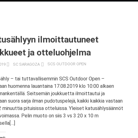
tusählyyn ilmoittautuneet
kkueet ja otteluohjelma
019
SC SARAGOZA
SCS OUTDOOR OPEN
ähly – tai tuttavallisemmin SCS Outdoor Open –
aan huomenna lauantaina 17.08.2019 klo 10:00 alkaen
iinankentällä. Seitsemän joukkuetta ilmoittautui ja
aan suora sarja ilman pudotuspelejä, kaikki kaikkia vastaan
2 minuuttia pituisissa otteluissa. Yleiset katusählysäännöt
voimassa. Pelin muoto on siis 3 vs 3 20 x 10 m
sella[…]