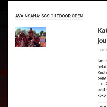
AVAINSANA:
SCS OUTDOOR OPEN
Ka
jou
16.8.2
Katus
pelat
Krist
pelat
1 x 1
ovat 
kokoi