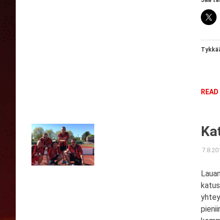
Jaa tä
Tykkää
READ
Ka
7.8.20
Lauan
katus
yhtey
pieni