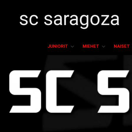
sc saragoza
Salibandyä
Kristiinankaupungissa
JUNIORIT
MIEHET
NAISET
vuodesta
1996
Skip
to
content