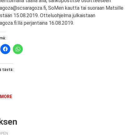
ntoimalla täällä alla, sähköpostitse osoitteeseen
agoza@scsaragoza.fi, SoMen kautta tai suoraan Matsille
istään 15.08.2019. Otteluohjelma julkaistaan
agoza.fi:llä perjantaina 16.08.2019.
mä:
 tästä:
 MORE
uksen
OPEN