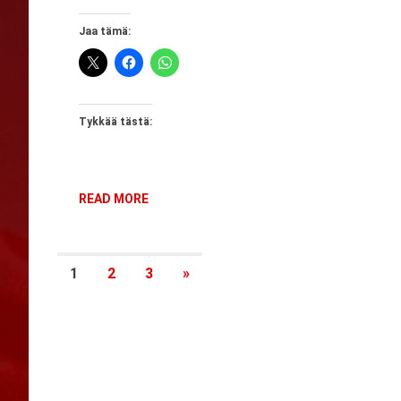
Jaa tämä:
Tykkää tästä:
READ MORE
Artikkelien
NEXT
1
2
3
»
POSTS
sivutus