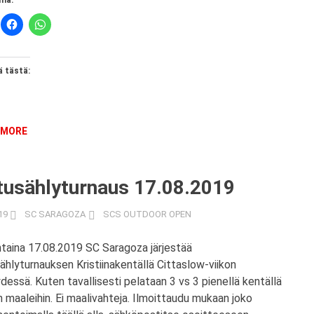
mä:
 tästä:
 MORE
tusählyturnaus 17.08.2019
19
SC SARAGOZA
SCS OUTDOOR OPEN
taina 17.08.2019 SC Saragoza järjestää
ählyturnauksen Kristiinakentällä Cittaslow-viikon
dessä. Kuten tavallisesti pelataan 3 vs 3 pienellä kentällä
in maaleihin. Ei maalivahteja. Ilmoittaudu mukaan joko