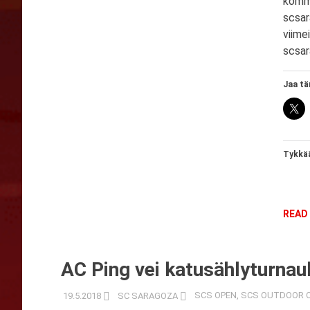
komme
scsar
viime
scsar
Jaa tä
Tykkää
READ
AC Ping vei katusählyturna
19.5.2018
SC SARAGOZA
SCS OPEN
,
SCS OUTDOOR 