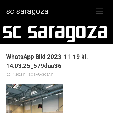
sc saragoza
MENY
Innebandy
Hoppa
i
Kristinestad
till
sedan
innehåll
1996
WhatsApp Bild 2023-11-19 kl.
14.03.25_579daa36
20.11.2023
SC SARAGOZA