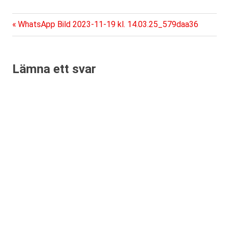
Föregående
Inläggsnavigering
WhatsApp Bild 2023-11-19 kl. 14.03.25_579daa36
inlägg:
Lämna ett svar