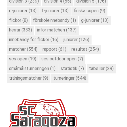
division 3
(239)
division 4
(55)
division 5
(176)
e-juniorer
(13)
f-juniorer
(13)
finska cupen
(9)
flickor
(8)
förskoleinnebandy
(1)
g-juniorer
(13)
herrar
(333)
inför matchen
(137)
innebandy för flickor
(16)
juniorer
(126)
matcher
(554)
rapport
(61)
resultat
(254)
scs open
(19)
scs outdoor open
(7)
småmålsturneringen
(1)
statistik
(7)
tabeller
(29)
träningsmatcher
(9)
turneringar
(544)