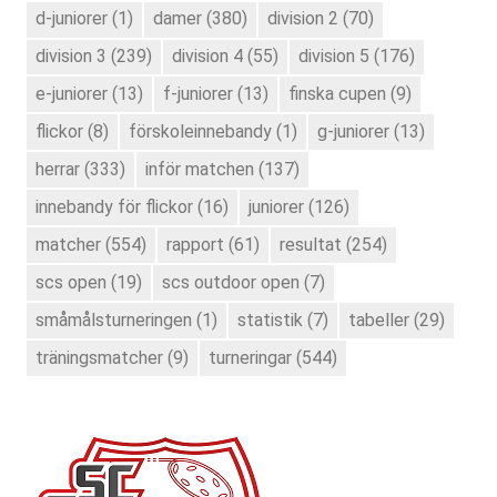
d-juniorer
(1)
damer
(380)
division 2
(70)
division 3
(239)
division 4
(55)
division 5
(176)
e-juniorer
(13)
f-juniorer
(13)
finska cupen
(9)
flickor
(8)
förskoleinnebandy
(1)
g-juniorer
(13)
herrar
(333)
inför matchen
(137)
innebandy för flickor
(16)
juniorer
(126)
matcher
(554)
rapport
(61)
resultat
(254)
scs open
(19)
scs outdoor open
(7)
småmålsturneringen
(1)
statistik
(7)
tabeller
(29)
träningsmatcher
(9)
turneringar
(544)