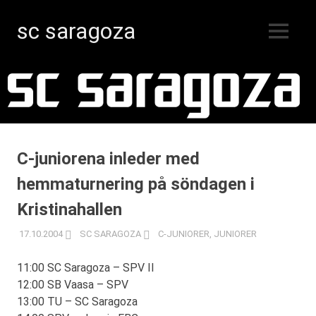
sc saragoza
MENY
Innebandy
Hoppa
i
Kristinestad
till
sedan
innehåll
1996
C-juniorena inleder med
hemmaturnering på söndagen i
Kristinahallen
17.10.2004
SC SARAGOZA
C-JUNIORER
,
JUNIORER
11:00 SC Saragoza – SPV II
12:00 SB Vaasa – SPV
13:00 TU – SC Saragoza