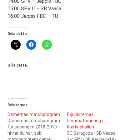
14:00 SPV – Jeppis FBC
15:00 SPV II – SB Vaasa
16:00 Jeppis FBC – TU
Dela detta:
Gilla detta:
Relaterade
Damernas matchprogram
B-juniorernas
Damernas matchprogram
hemmaturnering i
för säsongen 2018-2019
Kristinahallen
hittar du här: ssbl
SC Saragoza - SB Vaasa
matchprogram damer
3-4SPV - SB Kauhajoki 9-