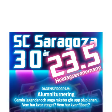
Kauhajoki-SC
SaragozaQmax
ArenaNurmo24.11.201818:00NSC
Saragoza-PaSuQmax
ArenaNurmo25.11.201815:00MSisu-
SC SaragozaIlmajoki-
halliIlmajoki25.11.201818:00MSC…