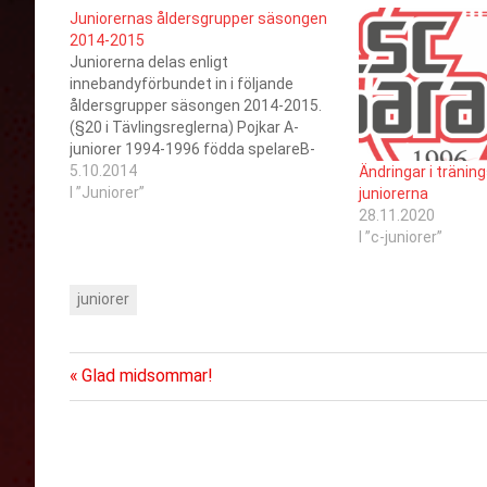
Juniorernas åldersgrupper säsongen
2014-2015
Juniorerna delas enligt
innebandyförbundet in i följande
åldersgrupper säsongen 2014-2015.
(§20 i Tävlingsreglerna) Pojkar A-
juniorer 1994-1996 födda spelareB-
juniorer 1997-1998 föddaC1-juniorer
5.10.2014
Ändringar i tränin
1999 födda spelareC2-juniorer 2000
I ”Juniorer”
juniorerna
födda spelareD1-juniorer 2001 födda
28.11.2020
spelareD2-juniorer 2002 födda
I ”c-juniorer”
spelareE1-juniorer 2003 födda
spelareE2-juniorer 2004 födda
juniorer
spelareF1-juniorer 2005 födda
spelareF2-juniorer 2006 födda
spelareG-juniorer 2007 eller senare
födda spelare Flickor…
Föregående
Inläggsnavigering
Glad midsommar!
inlägg: