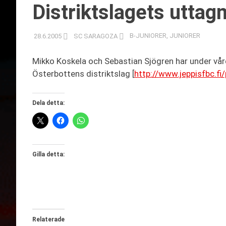
Distriktslagets uttagn
28.6.2005
SC SARAGOZA
B-JUNIORER
,
JUNIORER
Mikko Koskela och Sebastian Sjögren har under vår
Österbottens distriktslag [
http://www.jeppisfbc.f
Dela detta:
Gilla detta:
Relaterade