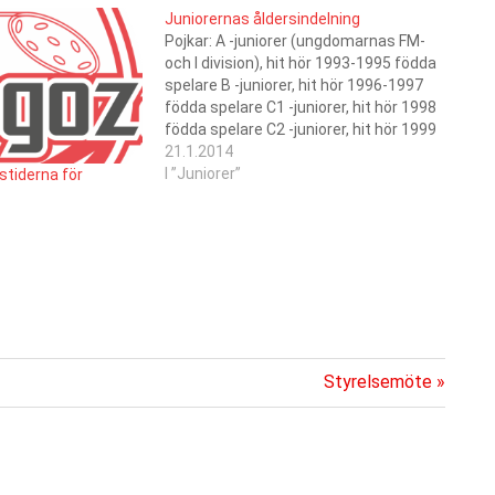
Juniorernas åldersindelning
Pojkar: A -juniorer (ungdomarnas FM-
och I division), hit hör 1993-1995 födda
spelare B -juniorer, hit hör 1996-1997
födda spelare C1 -juniorer, hit hör 1998
födda spelare C2 -juniorer, hit hör 1999
födda spelare D1 -juniorer, hit hör 2000
21.1.2014
födda spelare D2 -juniorer, hit hör 2001
I ”Juniorer”
gstiderna för
födda spelare E1 -juniorer,…
Nästa
Styrelsemöte
inlägg: