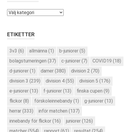
Kategorier
ETIKETTER
3v3
(6)
allmänna
(1)
b-juniorer
(5)
bolagsturneringen
(37)
c-juniorer
(7)
COVID19
(18)
d-juniorer
(1)
damer
(380)
division 2
(70)
division 3
(239)
division 4
(55)
division 5
(176)
e-juniorer
(13)
f-juniorer
(13)
finska cupen
(9)
flickor
(8)
förskoleinnebandy
(1)
g-juniorer
(13)
herrar
(333)
inför matchen
(137)
innebandy för flickor
(16)
juniorer
(126)
matcher
(554)
rapport
(61)
resultat
(254)