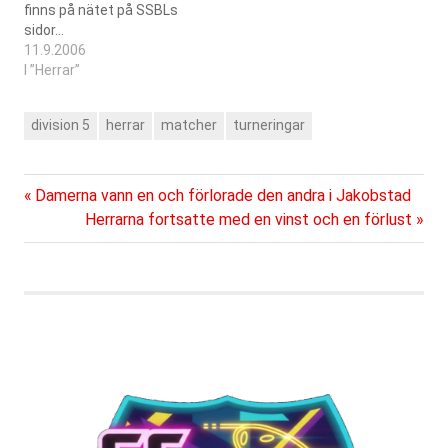
finns på nätet på SSBLs
sidor…
11.9.2006
I ”Herrar”
division 5
herrar
matcher
turneringar
Föregående
Inläggsnavigering
Damerna vann en och förlorade den andra i Jakobstad
inlägg:
Nästa
Herrarna fortsatte med en vinst och en förlust
inlägg: