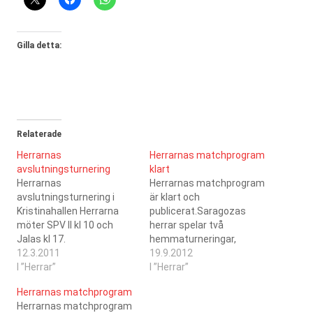
Gilla detta:
Relaterade
Herrarnas
Herrarnas matchprogram
avslutningsturnering
klart
Herrarnas
Herrarnas matchprogram
avslutningsturnering i
är klart och
Kristinahallen Herrarna
publicerat.Saragozas
möter SPV II kl 10 och
herrar spelar två
Jalas kl 17.
hemmaturneringar,
12.3.2011
17.11.2012 och den
19.9.2012
I ”Herrar”
02.03.2013.
I ”Herrar”
Herrarnas matchprogram
Herrarnas matchprogram