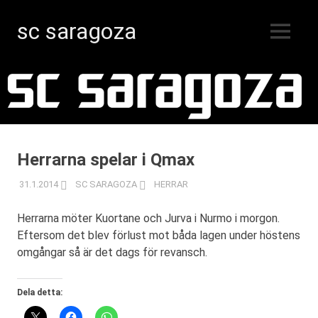
sc saragoza
MENY
Innebandy
Hoppa
i
Kristinestad
till
sedan
innehåll
1996
Herrarna spelar i Qmax
31.1.2014
SC SARAGOZA
HERRAR
Herrarna möter Kuortane och Jurva i Nurmo i morgon.
Eftersom det blev förlust mot båda lagen under höstens
omgångar så är det dags för revansch.
Dela detta: