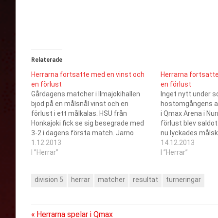
Relaterade
Herrarna fortsatte med en vinst och
Herrarna fortsatt
en förlust
en förlust
Gårdagens matcher i Ilmajokihallen
Inget nytt under s
bjöd på en målsnål vinst och en
höstomgångens av
förlust i ett målkalas. HSU från
i Qmax Arena i Nur
Honkajoki fick se sig besegrade med
förlust blev saldot
3-2 i dagens första match. Jarno
nu lyckades målsky
Timonen gjorde en solid insats i målet
1.12.2013
den första matche
14.12.2013
och Henrik Hakala öppnade
I ”Herrar”
ytterparet Rasmus
I ”Herrar”
poängkontot med ett mål. I dagens
Jani Korpi (2+2) v
andra match studsade inte…
Positivt var det o
division 5
herrar
matcher
resultat
turneringar
Föregående
Inläggsnavigering
Herrarna spelar i Qmax