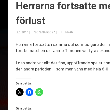
Herrarna fortsatte m
förlust
2.2.2014
SC SARAGOZA
HERRAR
Herrarna fortsatte i samma stil som tidigare den h
första matchen där Jarno Timonen var fyra sekunder(
I den andra var allt det fina, uppoffrande spelet so
den andra perioden – som man vann med hela 6-0 
Dela detta:
Gilla detta: