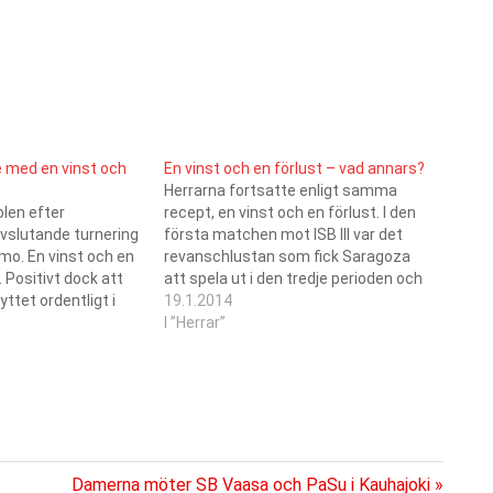
e med en vinst och
En vinst och en förlust – vad annars?
Herrarna fortsatte enligt samma
olen efter
recept, en vinst och en förlust. I den
slutande turnering
första matchen mot ISB III var det
mo. En vinst och en
revanschlustan som fick Saragoza
. Positivt dock att
att spela ut i den tredje perioden och
ttet ordentligt i
därmed kunde man vinna med 9-5. I
19.1.2014
n, speciellt
den andra matchen slog Sisu från
I ”Herrar”
 Pihlaja (6+1) och
Seinäjoki in tre raka mål under…
ar på hugget.
ckså att det inte…
Nästa
Damerna möter SB Vaasa och PaSu i Kauhajoki