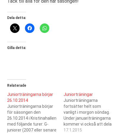
Tack till alla för den här säsongen!
Dela detta:
Gilla detta:
Relaterade
Juniorträningarna börjar
Juniorträningar
26.10.2014
Juniorträningarna
Juniorträningarna börjar
fortsätter helt som
för säsongen den
vanligt i morgon söndag.
26.10.2014 i Kristinahallen
Under januariträningarna
med följande turer: G-
kommer vi också att dela
juniorer (2007 eller senare
ut medlemsavgifts- /
17.1.2015