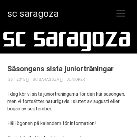
sc saragoza
MENY
Innebandy
Hoppa
i
Kristinestad
till
sedan
innehåll
1996
Säsongens sista juniorträningar
26.4.2015
SC SARAGOZA
JUNIORER
I dag kör vi sista juniorträningarna för den här säsongen,
men vi fortsätter naturligtvis i slutet av augusti eller
början av september.
Håll ögonen på kalendern för information!