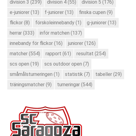
division 3
(239)
division 4
(55)
division 5
(176)
e-juniorer
(13)
f-juniorer
(13)
finska cupen
(9)
flickor
(8)
förskoleinnebandy
(1)
g-juniorer
(13)
herrar
(333)
inför matchen
(137)
innebandy för flickor
(16)
juniorer
(126)
matcher
(554)
rapport
(61)
resultat
(254)
scs open
(19)
scs outdoor open
(7)
småmålsturneringen
(1)
statistik
(7)
tabeller
(29)
träningsmatcher
(9)
turneringar
(544)