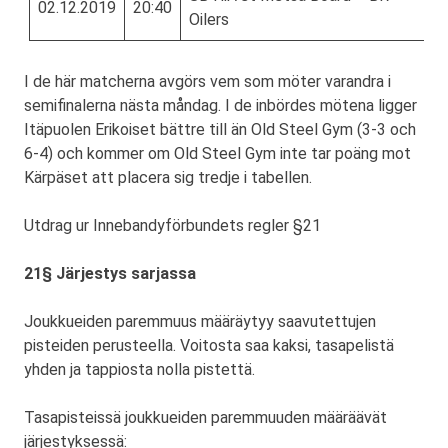
02.12.2019
20:40
Oilers
I de här matcherna avgörs vem som möter varandra i
semifinalerna nästa måndag. I de inbördes mötena ligger
Itäpuolen Erikoiset bättre till än Old Steel Gym (3-3 och
6-4) och kommer om Old Steel Gym inte tar poäng mot
Kärpäset att placera sig tredje i tabellen.
Utdrag ur Innebandyförbundets regler §21
21§ Järjestys sarjassa
Joukkueiden paremmuus määräytyy saavutettujen
pisteiden perusteella. Voitosta saa kaksi, tasapelistä
yhden ja tappiosta nolla pistettä.
Tasapisteissä joukkueiden paremmuuden määräävät
järjestyksessä: