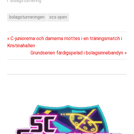
I ”Bolagsturnering”
bolagsturneringen
scs open
Föregående
Inläggsnavigering
C-juniorerna och damerna möttes i en träningsmatch i
inlägg:
Kristinahallen
Nästa
Grundserien färdigspelad i bolagsinnebandyn
inlägg: