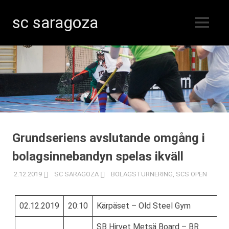
sc saragoza
MENY
Innebandy
Hoppa
i
Kristinestad
till
sedan
innehåll
1996
Grundseriens avslutande omgång i
bolagsinnebandyn spelas ikväll
2.12.2019
SC SARAGOZA
BOLAGSTURNERING
,
SCS OPEN
02.12.2019
20:10
Kärpäset – Old Steel Gym
SB Hirvet Metsä Board – BR