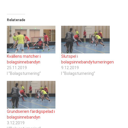
Relaterade
Kvällens matcher i
Slutspel i
bolagsinnebandyn
bolagsinnebandyturneringen
25.11.2019
9.12.2019
I ”Bolagsturnering”
I ”Bolagsturnering”
Grundserien färdigspelad i
bolagsinnebandyn
3.12.2019