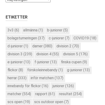
ETIKETTER
3v3
(6)
allmänna
(1)
b-juniorer
(5)
bolagsturneringen
(37)
c-juniorer
(7)
COVID19
(18)
d-juniorer
(1)
damer
(380)
division 2
(70)
division 3
(239)
division 4
(55)
division 5
(176)
e-juniorer
(13)
f-juniorer
(13)
finska cupen
(9)
flickor
(8)
förskoleinnebandy
(1)
g-juniorer
(13)
herrar
(333)
inför matchen
(137)
innebandy för flickor
(16)
juniorer
(126)
matcher
(554)
rapport
(61)
resultat
(254)
scs open
(19)
scs outdoor open
(7)