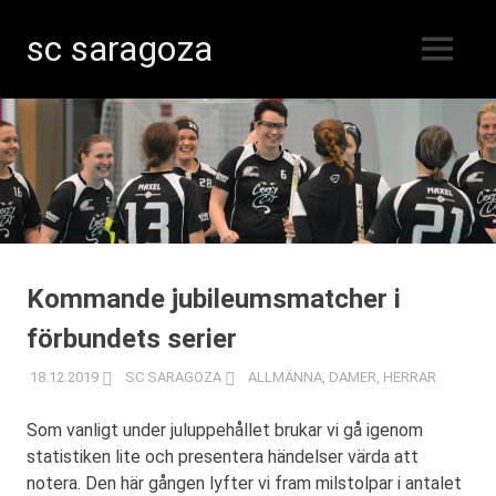
sc saragoza
MENY
Innebandy
Hoppa
i
Kristinestad
till
sedan
innehåll
1996
Kommande jubileumsmatcher i
förbundets serier
18.12.2019
SC SARAGOZA
ALLMÄNNA
,
DAMER
,
HERRAR
Som vanligt under juluppehållet brukar vi gå igenom
statistiken lite och presentera händelser värda att
notera. Den här gången lyfter vi fram milstolpar i antalet