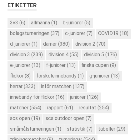
ETIKETTER
3v3
(6)
allmänna
(1)
b-juniorer
(5)
bolagsturneringen
(37)
c-juniorer
(7)
COVID19
(18)
d-juniorer
(1)
damer
(380)
division 2
(70)
division 3
(239)
division 4
(55)
division 5
(176)
e-juniorer
(13)
f-juniorer
(13)
finska cupen
(9)
flickor
(8)
förskoleinnebandy
(1)
g-juniorer
(13)
herrar
(333)
inför matchen
(137)
innebandy för flickor
(16)
juniorer
(126)
matcher
(554)
rapport
(61)
resultat
(254)
scs open
(19)
scs outdoor open
(7)
småmålsturneringen
(1)
statistik
(7)
tabeller
(29)
träningsmatcher
(9)
turneringar
(544)