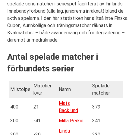
spelade seriematcher i seriespel faciliterat av Finlands
Innebandyförbund (alla lag, juniorerna inräknat) bland de
aktiva spelarna. I den här statistiken har alltså inte Finska
Cupen, Aurinkoliiga och träningsmatcher räknats in.
Kvalmatcher – både avancemang och för degradering –
däremot är medräknade.
Antal spelade matcher i
förbundets serier
Matcher
Spelade
Milstolpe
Namn
kvar
matcher
Mats
400
21
379
Backlund
300
-41
Milla Perkiö
341
Linda
300
-20
320