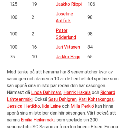
125
19
Jaakko Riippi
106
Josefine
100
2
98
Antfolk
Peter
100
2
98
Söderlund
100
16
Jari Viitanen
84
75
10
Jarkko Harju
65
Med tanke på att herrarna har 8 seriematcher kvar av
säsongen och damerna 10 är det en hel del spelare som
kan uppnå sina milstolpar redan den här säsongen.
Närmast då
Linda Dahlmars
,
Henrik Hakala
och
Richard
Lähteenmäki
. Också
Satu Dahlgren
,
Kati Kohtakangas
,
Jessica Hietikko
,
Iida Laine
och
Milla Perkiö
kan hinna
uppnå sina milstolpar den här säsongen. Värt också att
nämna
Emilia Heikinmäki
, som spelade sin 200
seriematch i SC Saragoza förra lördagen i Etseri. Emppu