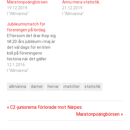
Maratonpoängbörsen
Ännu mera statistik…
19.12.2019
21.12.2019
I ”Allmänna”
I ”Allmänna”
Jubileumsmatch för
föreningen på lördag
Eftersom det drar ihop sig
till 20-års jubileum i maj är
det väl dags för en liten
koll på föreningens
historia när det gäller
antal spelade matcher...
12.1.2016
SC Saragozas herrlag har
I ”Allmänna”
under de här åren spelat
åtminstone 501 matcher,
allmänna
damer
herrar
matcher
statistik
varav 348 matcher i
förbundets serier och 36 i
Aurinkoliiga. Resten…
Föregående
Inläggsnavigering
C2-juniorerna förlorade mot Närpes
inlägg:
Nästa
Maratonpoängbörsen
inlägg: