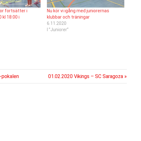
or fortsätter i
Nu kör vi igång med juniorernas
kl 18:00 i
klubbar och träningar
6.11.2020
I ”Juniorer”
Nästa
 -pokalen
01.02.2020 Vikings – SC Saragoza
inlägg: