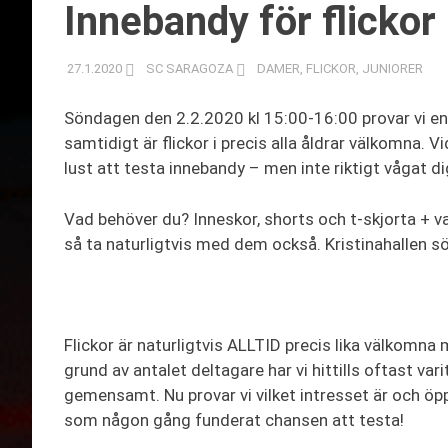
Innebandy för flickor 
27.1.2020
SC SARAGOZA
DAMER
,
FLICKOR
,
JUNIORER
Söndagen den 2.2.2020 kl 15:00-16:00 provar vi en 
samtidigt är flickor i precis alla åldrar välkomna. Vi
lust att testa innebandy – men inte riktigt vågat 
Vad behöver du? Inneskor, shorts och t-skjorta + 
så ta naturligtvis med dem också. Kristinahallen 
Flickor är naturligtvis ALLTID precis lika välkomn
grund av antalet deltagare har vi hittills oftast va
gemensamt. Nu provar vi vilket intresset är och öppn
som någon gång funderat chansen att testa!