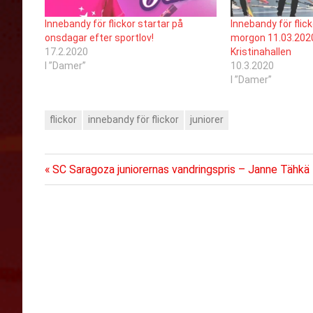
Innebandy för flickor startar på
Innebandy för flick
onsdagar efter sportlov!
morgon 11.03.2020 
17.2.2020
Kristinahallen
I ”Damer”
10.3.2020
I ”Damer”
flickor
innebandy för flickor
juniorer
Föregående
Inläggsnavigering
SC Saragoza juniorernas vandringspris – Janne Tähkä
inlägg: