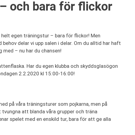
– och bara för flickor
helt egen träningstur – bara för flickor! Men
d behov delar vi upp salen i delar. Om du alltid har haft
dig med – nu har du chansen!
vattenflaska. Har du egen klubba och skyddsglasögon
söndagen 2.2.2020 kl 15:00-16:00!
a med på våra träningsturer som pojkarna, men på
rit tvungna att blanda våra grupper och träna
ar spelet med en enskild tur, bara för att ge alla