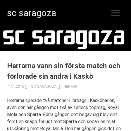
sc saragoza
MENY
Innebandy
Hoppa
i
Kristinestad
till
sedan
innehåll
1996
Herrarna vann sin första match och
förlorade sin andra i Kaskö
17.1.2016
SC SARAGOZA
HERRAR
Herrarna spelade två matcher i lördags i Kasköhallen,
även den här gången mot två av seriens topplag, Royal
Mela och Sparta. Förra gången det begav sig blev det
först en knapp förlust mot Sparta och sedan en rejäl
utskåpning mot Royal Mela. Den här gången gick det en