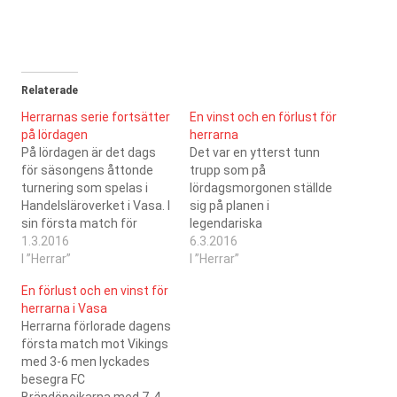
Relaterade
Herrarnas serie fortsätter
En vinst och en förlust för
på lördagen
herrarna
På lördagen är det dags
Det var en ytterst tunn
för säsongens åttonde
trupp som på
turnering som spelas i
lördagsmorgonen ställde
Handelsläroverket i Vasa. I
sig på planen i
sin första match för
legendariska
dagen (matchstart kl
1.3.2016
Handelsläroverkets sal i
6.3.2016
12:00) möter herrarna
I ”Herrar”
Vasa, med sex utespelare
I ”Herrar”
Royal Mela, och i den
och två målvakter var
En förlust och en vinst för
andra (matchstart kl
dagens uppställning klar,
herrarna i Vasa
14:00) Mousetrap. Under
på med utespelarstället
Herrarna förlorade dagens
årens lopp har SC
för Emilio och debut som
första match mot Vikings
Saragoza mött Royal Mela
utespelare.
med 3-6 men lyckades
2 gånger i förbundets
Laguppställningen
besegra FC
serier.…
följaktligen: Jarno i mål,
Brändöpojkarna med 7-4