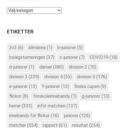
Kategorier
ETIKETTER
3v3
(6)
allmänna
(1)
b-juniorer
(5)
bolagsturneringen
(37)
c-juniorer
(7)
COVID19
(18)
d-juniorer
(1)
damer
(380)
division 2
(70)
division 3
(239)
division 4
(55)
division 5
(176)
e-juniorer
(13)
f-juniorer
(13)
finska cupen
(9)
flickor
(8)
förskoleinnebandy
(1)
g-juniorer
(13)
herrar
(333)
inför matchen
(137)
innebandy för flickor
(16)
juniorer
(126)
matcher
(554)
rapport
(61)
resultat
(254)