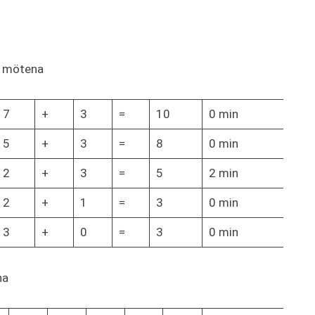
s mötena
7
+
3
=
10
0 min
5
+
3
=
8
0 min
2
+
3
=
5
2 min
2
+
1
=
3
0 min
3
+
0
=
3
0 min
na