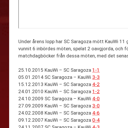
Under årens lopp har SC Saragoza mött KauWi 11 g
vunnit 6 inbördes möten, spelat 2 oavgjorda, och för
matchdagböcker från dessa möten, med det senas
25.10.2015 KauWi – SC Saragoza
1-1
05.01.2014 SC Saragoza – KauWi
3-3
15.12.2013 KauWi – SC Saragoza
4-2
24.01.2010 KauWi – SC Saragoza
1-2
24.10.2009 SC Saragoza – KauWi
4-0
27.09.2009 KauWi – SC Saragoza
3-0
24.02.2008 KauWi – SC Saragoza
4-6
09.12.2007 KauWi – SC Saragoza
0-4
24.11.2007 SC Saragoza – KauWi
4-3