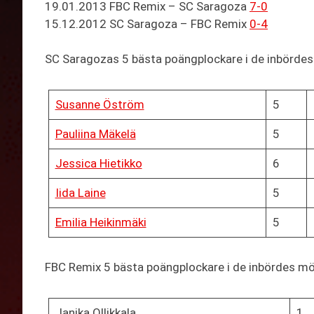
19.01.2013 FBC Remix – SC Saragoza
7-0
15.12.2012 SC Saragoza – FBC Remix
0-4
SC Saragozas 5 bästa poängplockare i de inbörde
Susanne Öström
5
Pauliina Mäkelä
5
Jessica Hietikko
6
Iida Laine
5
Emilia Heikinmäki
5
FBC Remix 5 bästa poängplockare i de inbördes m
Janika Ollikkala
1