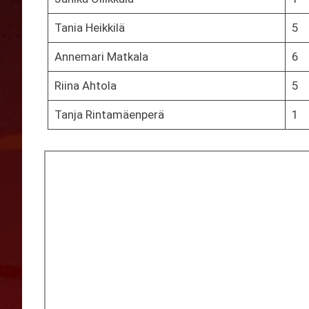
Tania Heikkilä
5
Annemari Matkala
6
Riina Ahtola
5
Tanja Rintamäenperä
1