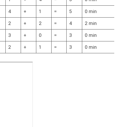
4
+
1
=
5
0 min
2
+
2
=
4
2 min
3
+
0
=
3
0 min
2
+
1
=
3
0 min