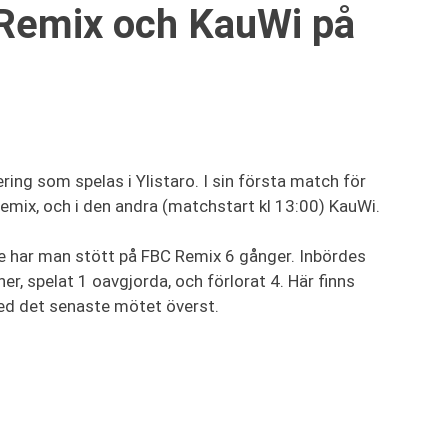
Remix och KauWi på
ing som spelas i Ylistaro. I sin första match för
mix, och i den andra (matchstart kl 13:00) KauWi.
ie har man stött på FBC Remix 6 gånger. Inbördes
r, spelat 1 oavgjorda, och förlorat 4. Här finns
ed det senaste mötet överst.