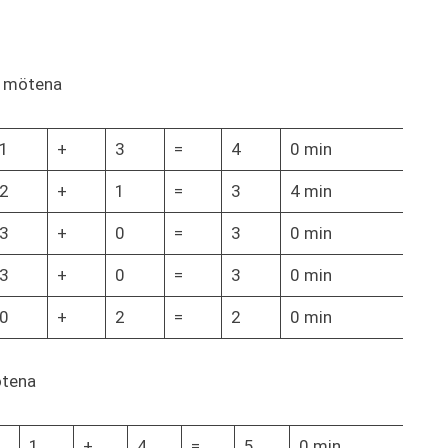
s mötena
1
+
3
=
4
0 min
2
+
1
=
3
4 min
3
+
0
=
3
0 min
3
+
0
=
3
0 min
0
+
2
=
2
0 min
ötena
1
+
4
=
5
0 min