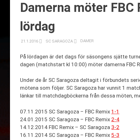
Damerna möter FBC 
lördag
21.1.2016
SC SARAGOZA
DAMER
På lördagen är det dags för säsongens sjätte turner
dagen (matchstart kl 10:00) möter damerna FBC Re
Under de år SC Saragoza deltagit i förbundets ser
mötena som följer. SC Saragoza har vunnit 1 matche
länkar till matchdagböckerna från dessa möten, m
07.11.2015 SC Saragoza – FBC Remix
1-1
24.01.2015 SC Saragoza – FBC Remix
2-4
14.12.2014 FBC Remix – SC Saragoza
3-2
16.11.2014 SC Saragoza – FBC Remix
5-3