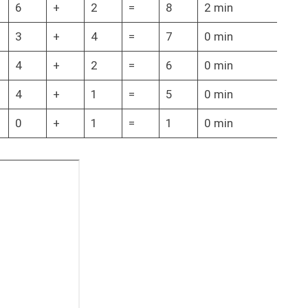
6
+
2
=
8
2 min
3
+
4
=
7
0 min
4
+
2
=
6
0 min
4
+
1
=
5
0 min
0
+
1
=
1
0 min