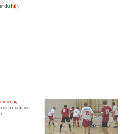
ar du
här
.
urnering
a sina matcher i
n