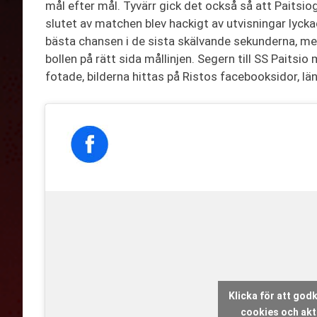
mål efter mål. Tyvärr gick det också så att Paitsi
slutet av matchen blev hackigt av utvisningar lyckad
bästa chansen i de sista skälvande sekunderna, m
bollen på rätt sida mållinjen. Segern till SS Paits
fotade, bilderna hittas på Ristos facebooksidor, lä
Klicka för att go
cookies och akti