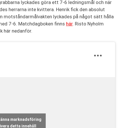
ograbbarna lyckades göra ett 7-6 ledningsmål och när
es herrarna inte kvittera. Henrik fick den absolut
en motståndarmålvakten lyckades på något sätt hålla
io med 7-6. Matchdagboken finns
här
. Risto Nyholm
nk här nedanför.
dkänna marknadsföring
vera detta innehåll