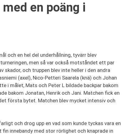
g med en poäng i
och en hel del underhållning, tyvärr blev
ta turneringen, men så var också motståndet ett par
v skador, och truppen blev inte heller i den andra
asniemi (axel), Nico-Petteri Saarela (knä) och Johan
tte i målet, Mats och Peter L bildade backpar bakom
ade bakom Jonatan, Henrik och Jani. Matchen fick en
 det första bytet. Matchen blev mycket intensiv och
arligt och drog upp en vad som kunde tyckas vara en
t fin innebandy med stor rörlighet och knaprade in