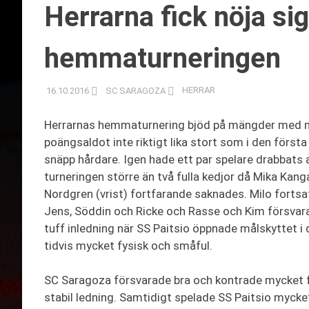
Herrarna fick nöja si
hemmaturneringen
16.10.2016
SC SARAGOZA
HERRAR
Herrarnas hemmaturnering bjöd på mängder med mål 
poängsaldot inte riktigt lika stort som i den förs
snäpp hårdare. Igen hade ett par spelare drabbats a
turneringen större än två fulla kedjor då Mika Kang
Nordgren (vrist) fortfarande saknades. Milo fortsa
Jens, Söddin och Ricke och Rasse och Kim försvar
tuff inledning när SS Paitsio öppnade målskyttet i
tidvis mycket fysisk och småful.
SC Saragoza försvarade bra och kontrade mycket f
stabil ledning. Samtidigt spelade SS Paitsio mycke