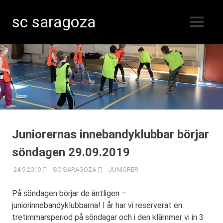
sc saragoza
MENY
Innebandy
Hoppa
i
Kristinestad
till
sedan
innehåll
1996
Juniorernas innebandyklubbar börjar
söndagen 29.09.2019
24.9.2019
SC SARAGOZA
JUNIORER
På söndagen börjar de äntligen –
juniorinnebandyklubbarna! I år har vi reserverat en
tretimmarsperiod på söndagar och i den klämmer vi in 3