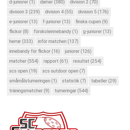
d-juniorer
(1)
damer
(380)
division 2
(70)
division 3
(239)
division 4
(55)
division 5
(176)
e-juniorer
(13)
f-juniorer
(13)
finska cupen
(9)
flickor
(8)
förskoleinnebandy
(1)
g-juniorer
(13)
herrar
(333)
inför matchen
(137)
innebandy för flickor
(16)
juniorer
(126)
matcher
(554)
rapport
(61)
resultat
(254)
scs open
(19)
scs outdoor open
(7)
småmålsturneringen
(1)
statistik
(7)
tabeller
(29)
träningsmatcher
(9)
turneringar
(544)