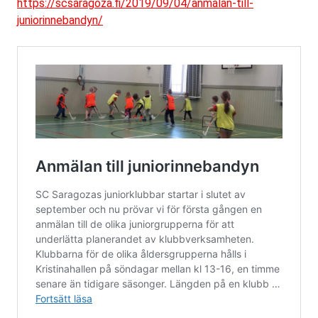
https://scsaragoza.fi/2019/09/04/anmalan-till-
juniorinnebandyn/