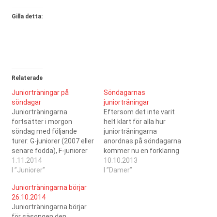
Gilla detta:
Relaterade
Juniorträningar på
Söndagarnas
söndagar
juniorträningar
Juniorträningarna
Eftersom det inte varit
fortsätter i morgon
helt klart för alla hur
söndag med följande
juniorträningarna
turer: G-juniorer (2007 eller
anordnas på söndagarna
senare födda), F-juniorer
kommer nu en förklaring
(2005-2006 födda) och E-
1.11.2014
också här. I kalendern på
10.10.2013
juniorer (2003-2004
I ”Juniorer”
hemsidan finns alltid den
I ”Damer”
födda) klockan 12:00-
senaste informationen
Juniorträningarna börjar
13:00. D-juniorer (2001-
om träningarna, så håll koll
26.10.2014
2002 födda) och C-juniorer
på den. 12:00-13:00 E-, F-
Juniorträningarna börjar
(1999-2000 födda)
och G-juniorer. Träningar
för säsongen den