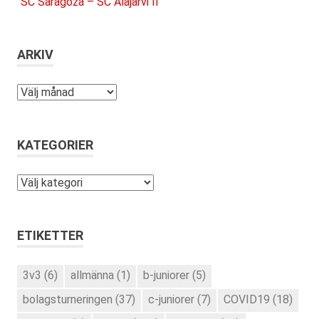
SC Saragoza – SC Alajärvi II
ARKIV
Arkiv
KATEGORIER
Kategorier
ETIKETTER
3v3
(6)
allmänna
(1)
b-juniorer
(5)
bolagsturneringen
(37)
c-juniorer
(7)
COVID19
(18)