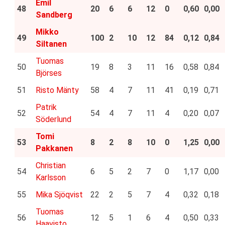
Emil
48
20
6
6
12
0
0,60
0,00
Sandberg
Mikko
49
100
2
10
12
84
0,12
0,84
Siltanen
Tuomas
50
19
8
3
11
16
0,58
0,84
Björses
51
Risto Mänty
58
4
7
11
41
0,19
0,71
Patrik
52
54
4
7
11
4
0,20
0,07
Söderlund
Tomi
53
8
2
8
10
0
1,25
0,00
Pakkanen
Christian
54
6
5
2
7
0
1,17
0,00
Karlsson
55
Mika Sjöqvist
22
2
5
7
4
0,32
0,18
Tuomas
56
12
5
1
6
4
0,50
0,33
Haavisto