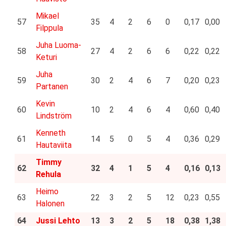
Mikael
57
35
4
2
6
0
0,17
0,00
Filppula
Juha Luoma-
58
27
4
2
6
6
0,22
0,22
Keturi
Juha
59
30
2
4
6
7
0,20
0,23
Partanen
Kevin
60
10
2
4
6
4
0,60
0,40
Lindström
Kenneth
61
14
5
0
5
4
0,36
0,29
Hautaviita
Timmy
62
32
4
1
5
4
0,16
0,13
Rehula
Heimo
63
22
3
2
5
12
0,23
0,55
Halonen
64
Jussi Lehto
13
3
2
5
18
0,38
1,38