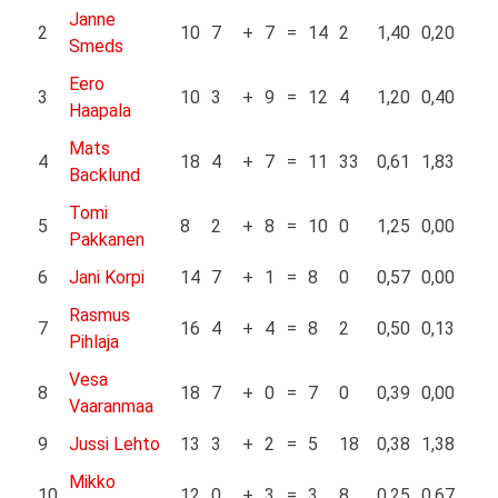
Janne
2
10
7
+
7
=
14
2
1,40
0,20
Smeds
Eero
3
10
3
+
9
=
12
4
1,20
0,40
Haapala
Mats
4
18
4
+
7
=
11
33
0,61
1,83
Backlund
Tomi
5
8
2
+
8
=
10
0
1,25
0,00
Pakkanen
6
Jani Korpi
14
7
+
1
=
8
0
0,57
0,00
Rasmus
7
16
4
+
4
=
8
2
0,50
0,13
Pihlaja
Vesa
8
18
7
+
0
=
7
0
0,39
0,00
Vaaranmaa
9
Jussi Lehto
13
3
+
2
=
5
18
0,38
1,38
Mikko
10
12
0
+
3
=
3
8
0,25
0,67