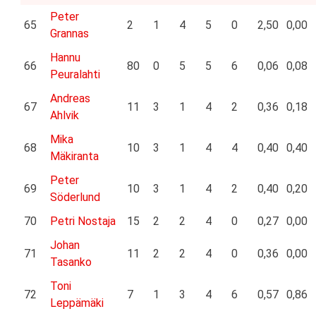
Peter
65
2
1
4
5
0
2,50
0,00
Grannas
Hannu
66
80
0
5
5
6
0,06
0,08
Peuralahti
Andreas
67
11
3
1
4
2
0,36
0,18
Ahlvik
Mika
68
10
3
1
4
4
0,40
0,40
Mäkiranta
Peter
69
10
3
1
4
2
0,40
0,20
Söderlund
70
Petri Nostaja
15
2
2
4
0
0,27
0,00
Johan
71
11
2
2
4
0
0,36
0,00
Tasanko
Toni
72
7
1
3
4
6
0,57
0,86
Leppämäki