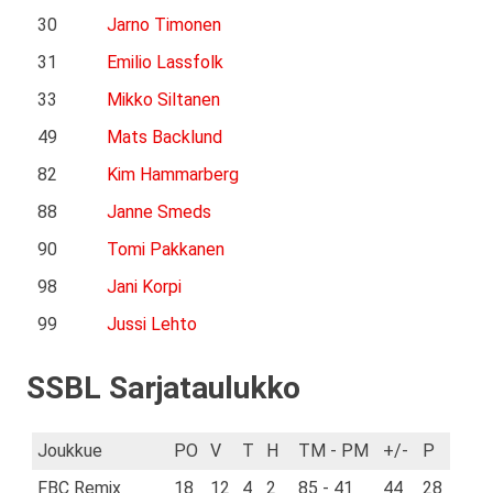
30
Jarno Timonen
31
Emilio Lassfolk
33
Mikko Siltanen
49
Mats Backlund
82
Kim Hammarberg
88
Janne Smeds
90
Tomi Pakkanen
98
Jani Korpi
99
Jussi Lehto
SSBL Sarjataulukko
Joukkue
PO
V
T
H
TM - PM
+/-
P
FBC Remix
18
12
4
2
85 - 41
44
28