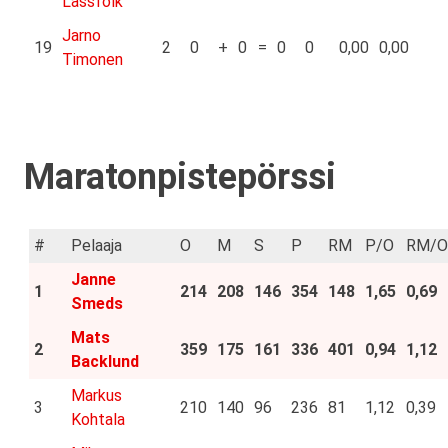
Lassfolk
Jarno
19
2
0
+
0
=
0
0
0,00
0,00
Timonen
Maratonpistepörssi
#
Pelaaja
O
M
S
P
RM
P/O
RM/O
Janne
1
214
208
146
354
148
1,65
0,69
Smeds
Mats
2
359
175
161
336
401
0,94
1,12
Backlund
Markus
3
210
140
96
236
81
1,12
0,39
Kohtala