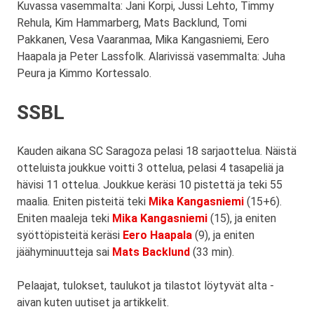
Kuvassa vasemmalta: Jani Korpi, Jussi Lehto, Timmy
Rehula, Kim Hammarberg, Mats Backlund, Tomi
Pakkanen, Vesa Vaaranmaa, Mika Kangasniemi, Eero
Haapala ja Peter Lassfolk. Alarivissä vasemmalta: Juha
Peura ja Kimmo Kortessalo.
SSBL
Kauden aikana SC Saragoza pelasi 18 sarjaottelua. Näistä
otteluista joukkue voitti 3 ottelua, pelasi 4 tasapeliä ja
hävisi 11 ottelua. Joukkue keräsi 10 pistettä ja teki 55
maalia. Eniten pisteitä teki
Mika Kangasniemi
(15+6).
Eniten maaleja teki
Mika Kangasniemi
(15), ja eniten
syöttöpisteitä keräsi
Eero Haapala
(9), ja eniten
jäähyminuutteja sai
Mats Backlund
(33 min).
Pelaajat, tulokset, taulukot ja tilastot löytyvät alta -
aivan kuten uutiset ja artikkelit.