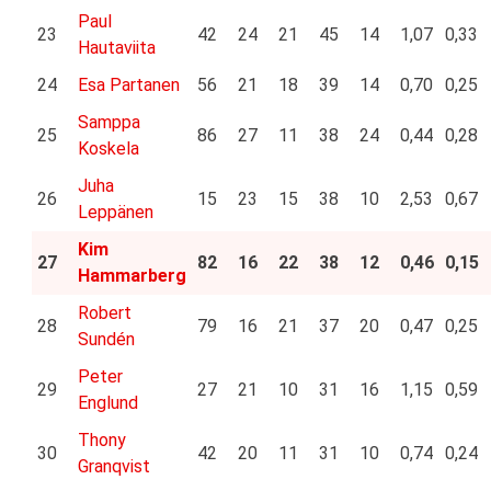
Paul
23
42
24
21
45
14
1,07
0,33
Hautaviita
24
Esa Partanen
56
21
18
39
14
0,70
0,25
Samppa
25
86
27
11
38
24
0,44
0,28
Koskela
Juha
26
15
23
15
38
10
2,53
0,67
Leppänen
Kim
27
82
16
22
38
12
0,46
0,15
Hammarberg
Robert
28
79
16
21
37
20
0,47
0,25
Sundén
Peter
29
27
21
10
31
16
1,15
0,59
Englund
Thony
30
42
20
11
31
10
0,74
0,24
Granqvist