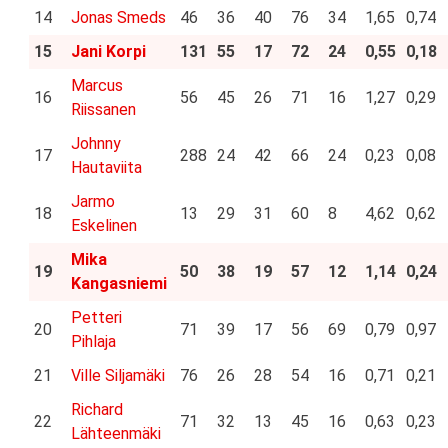
14
Jonas Smeds
46
36
40
76
34
1,65
0,74
15
Jani Korpi
131
55
17
72
24
0,55
0,18
Marcus
16
56
45
26
71
16
1,27
0,29
Riissanen
Johnny
17
288
24
42
66
24
0,23
0,08
Hautaviita
Jarmo
18
13
29
31
60
8
4,62
0,62
Eskelinen
Mika
19
50
38
19
57
12
1,14
0,24
Kangasniemi
Petteri
20
71
39
17
56
69
0,79
0,97
Pihlaja
21
Ville Siljamäki
76
26
28
54
16
0,71
0,21
Richard
22
71
32
13
45
16
0,63
0,23
Lähteenmäki