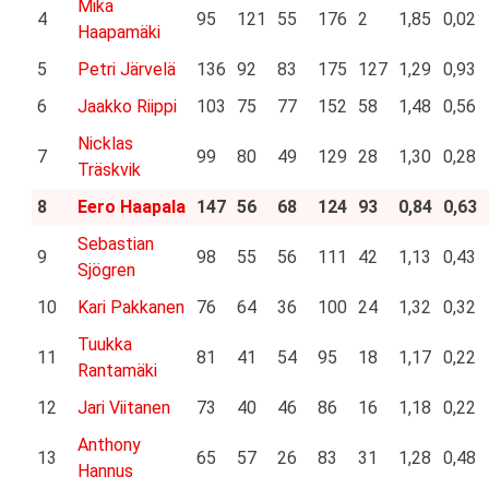
Mika
4
95
121
55
176
2
1,85
0,02
Haapamäki
5
Petri Järvelä
136
92
83
175
127
1,29
0,93
6
Jaakko Riippi
103
75
77
152
58
1,48
0,56
Nicklas
7
99
80
49
129
28
1,30
0,28
Träskvik
8
Eero Haapala
147
56
68
124
93
0,84
0,63
Sebastian
9
98
55
56
111
42
1,13
0,43
Sjögren
10
Kari Pakkanen
76
64
36
100
24
1,32
0,32
Tuukka
11
81
41
54
95
18
1,17
0,22
Rantamäki
12
Jari Viitanen
73
40
46
86
16
1,18
0,22
Anthony
13
65
57
26
83
31
1,28
0,48
Hannus