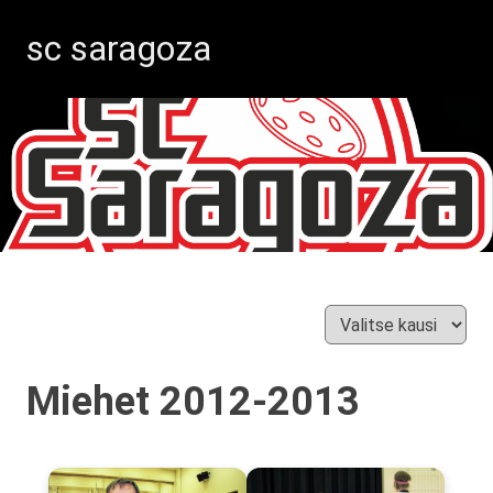
sc saragoza
Salibandyä
Skip
Kristiinankaupungissa
vuodesta
to
1996
content
Miehet 2012-2013