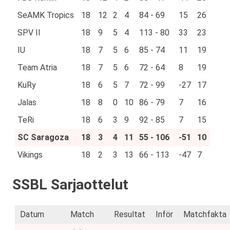
SeAMK Tropics
18
12
2
4
84 - 69
15
26
SPV II
18
9
5
4
113 - 80
33
23
IU
18
7
5
6
85 - 74
11
19
Team Atria
18
7
5
6
72 - 64
8
19
KuRy
18
6
5
7
72 - 99
-27
17
Jalas
18
8
0
10
86 - 79
7
16
TeRi
18
6
3
9
92 - 85
7
15
SC Saragoza
18
3
4
11
55 - 106
-51
10
Vikings
18
2
3
13
66 - 113
-47
7
SSBL Sarjaottelut
Datum
Match
Resultat
Inför
Matchfakta