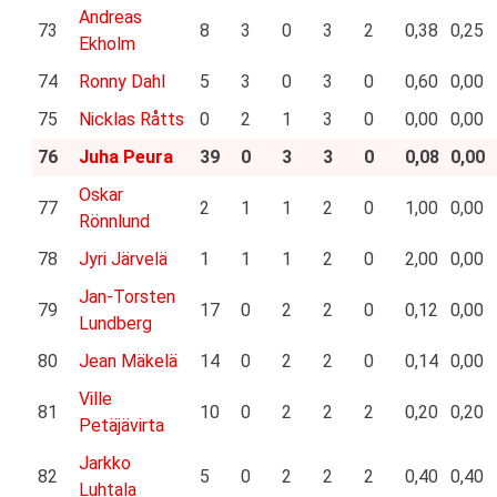
Andreas
73
8
3
0
3
2
0,38
0,25
Ekholm
74
Ronny Dahl
5
3
0
3
0
0,60
0,00
75
Nicklas Råtts
0
2
1
3
0
0,00
0,00
76
Juha Peura
39
0
3
3
0
0,08
0,00
Oskar
77
2
1
1
2
0
1,00
0,00
Rönnlund
78
Jyri Järvelä
1
1
1
2
0
2,00
0,00
Jan-Torsten
79
17
0
2
2
0
0,12
0,00
Lundberg
80
Jean Mäkelä
14
0
2
2
0
0,14
0,00
Ville
81
10
0
2
2
2
0,20
0,20
Petäjävirta
Jarkko
82
5
0
2
2
2
0,40
0,40
Luhtala