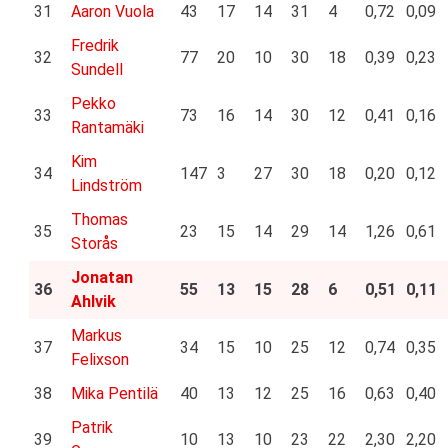
31
Aaron Vuola
43
17
14
31
4
0,72
0,09
Fredrik
32
77
20
10
30
18
0,39
0,23
Sundell
Pekko
33
73
16
14
30
12
0,41
0,16
Rantamäki
Kim
34
147
3
27
30
18
0,20
0,12
Lindström
Thomas
35
23
15
14
29
14
1,26
0,61
Storås
Jonatan
36
55
13
15
28
6
0,51
0,11
Ahlvik
Markus
37
34
15
10
25
12
0,74
0,35
Felixson
38
Mika Pentilä
40
13
12
25
16
0,63
0,40
Patrik
39
10
13
10
23
22
2,30
2,20