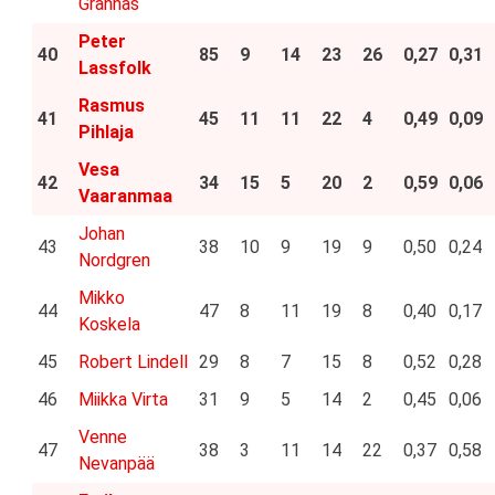
Grannas
Peter
40
85
9
14
23
26
0,27
0,31
Lassfolk
Rasmus
41
45
11
11
22
4
0,49
0,09
Pihlaja
Vesa
42
34
15
5
20
2
0,59
0,06
Vaaranmaa
Johan
43
38
10
9
19
9
0,50
0,24
Nordgren
Mikko
44
47
8
11
19
8
0,40
0,17
Koskela
45
Robert Lindell
29
8
7
15
8
0,52
0,28
46
Miikka Virta
31
9
5
14
2
0,45
0,06
Venne
47
38
3
11
14
22
0,37
0,58
Nevanpää