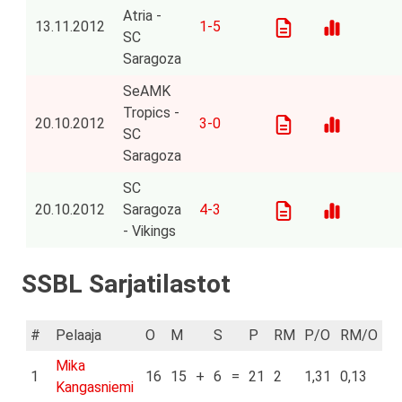
Atria -
13.11.2012
1-5
SC
Saragoza
SeAMK
Tropics -
20.10.2012
3-0
SC
Saragoza
SC
20.10.2012
Saragoza
4-3
- Vikings
SSBL Sarjatilastot
#
Pelaaja
O
M
S
P
RM
P/O
RM/O
Mika
1
16
15
+
6
=
21
2
1,31
0,13
Kangasniemi