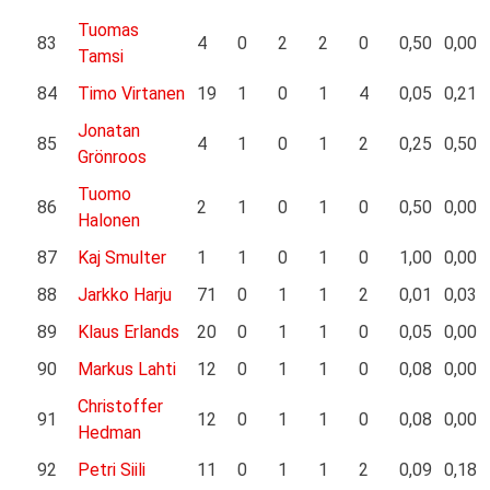
Tuomas
83
4
0
2
2
0
0,50
0,00
Tamsi
84
Timo Virtanen
19
1
0
1
4
0,05
0,21
Jonatan
85
4
1
0
1
2
0,25
0,50
Grönroos
Tuomo
86
2
1
0
1
0
0,50
0,00
Halonen
87
Kaj Smulter
1
1
0
1
0
1,00
0,00
88
Jarkko Harju
71
0
1
1
2
0,01
0,03
89
Klaus Erlands
20
0
1
1
0
0,05
0,00
90
Markus Lahti
12
0
1
1
0
0,08
0,00
Christoffer
91
12
0
1
1
0
0,08
0,00
Hedman
92
Petri Siili
11
0
1
1
2
0,09
0,18