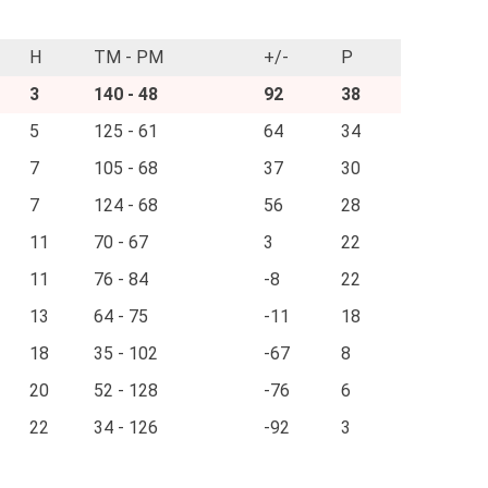
H
TM - PM
+/-
P
3
140 - 48
92
38
5
125 - 61
64
34
7
105 - 68
37
30
7
124 - 68
56
28
11
70 - 67
3
22
11
76 - 84
-8
22
13
64 - 75
-11
18
18
35 - 102
-67
8
20
52 - 128
-76
6
22
34 - 126
-92
3