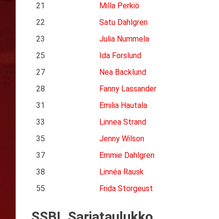
21
Milla Perkiö
22
Satu Dahlgren
23
Julia Nummela
25
Ida Forslund
27
Nea Backlund
28
Fanny Lassander
31
Emilia Hautala
33
Linnea Strand
35
Jenny Wilson
37
Emmie Dahlgren
38
Linnéa Rausk
55
Frida Storgeust
SSBL Sarjataulukko