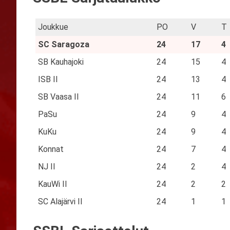
Joukkue
PO
V
T
SC Saragoza
24
17
4
SB Kauhajoki
24
15
4
ISB II
24
13
4
SB Vaasa II
24
11
6
PaSu
24
9
4
KuKu
24
9
4
Konnat
24
7
4
NJ II
24
2
4
KauWi II
24
2
2
SC Alajärvi II
24
1
1