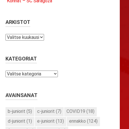
Konnat – SC Saragoza
ARKISTOT
Arkistot
KATEGORIAT
Kategoriat
AVAINSANAT
b-juniorit
(5)
c-juniorit
(7)
COVID19
(18)
d-juniorit
(1)
e-juniorit
(13)
ennakko
(124)