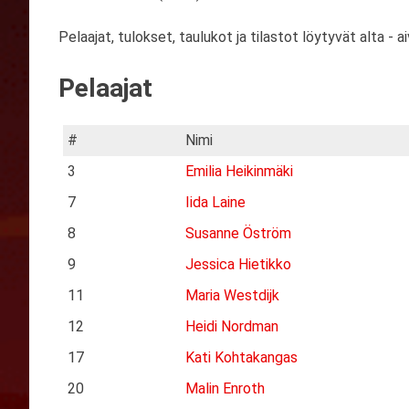
Pelaajat, tulokset, taulukot ja tilastot löytyvät alta - ai
Pelaajat
#
Nimi
3
Emilia Heikinmäki
7
Iida Laine
8
Susanne Öström
9
Jessica Hietikko
11
Maria Westdijk
12
Heidi Nordman
17
Kati Kohtakangas
20
Malin Enroth