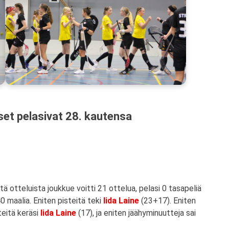
et pelasivat 28. kautensa
ä otteluista joukkue voitti 21 ottelua, pelasi 0 tasapeliä
40 maalia. Eniten pisteitä teki
Iida Laine
(23+17). Eniten
teitä keräsi
Iida Laine
(17), ja eniten jäähyminuutteja sai