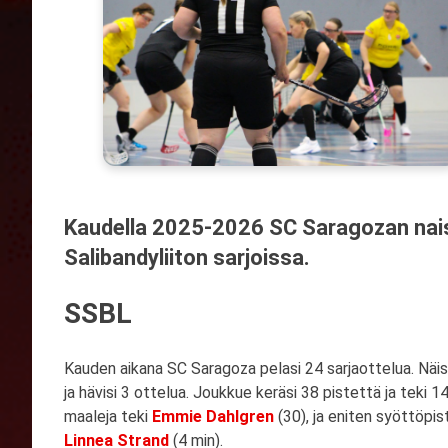
Kaudella 2025-2026 SC Saragozan nais
Salibandyliiton sarjoissa.
SSBL
Kauden aikana SC Saragoza pelasi 24 sarjaottelua. Näist
ja hävisi 3 ottelua. Joukkue keräsi 38 pistettä ja teki 1
maaleja teki
Emmie Dahlgren
(30), ja eniten syöttöpis
Linnea Strand
(4 min).