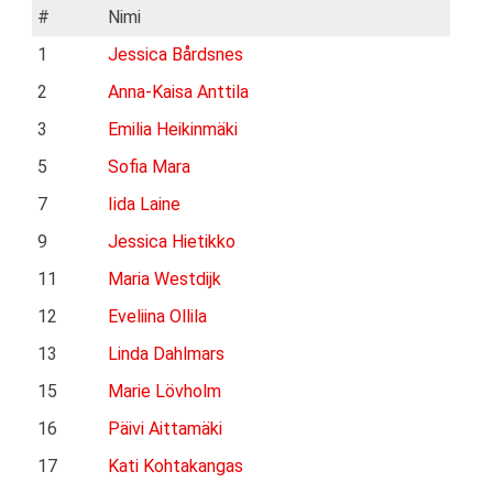
#
Nimi
1
Jessica Bårdsnes
2
Anna-Kaisa Anttila
3
Emilia Heikinmäki
5
Sofia Mara
7
Iida Laine
9
Jessica Hietikko
11
Maria Westdijk
12
Eveliina Ollila
13
Linda Dahlmars
15
Marie Lövholm
16
Päivi Aittamäki
17
Kati Kohtakangas