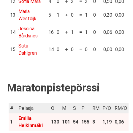
12
Sofia Mara
4
0
+
2
=
2
0
0,50
0,00
Maria
13
5
1
+
0
=
1
0
0,20
0,00
Westdijk
Jessica
14
16
0
+
1
=
1
0
0,06
0,00
Bårdsnes
Satu
15
14
0
+
0
=
0
0
0,00
0,00
Dahlgren
Maratonpistepörssi
#
Pelaaja
O
M
S
P
RM
P/O
RM/O
Emilia
1
130
101
54
155
8
1,19
0,06
Heikinmäki