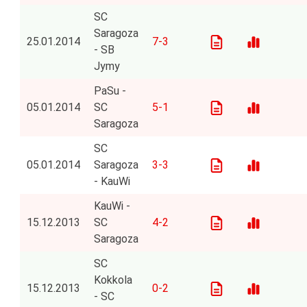
SC
Saragoza
25.01.2014
7-3
- SB
Jymy
PaSu -
05.01.2014
SC
5-1
Saragoza
SC
05.01.2014
Saragoza
3-3
- KauWi
KauWi -
15.12.2013
SC
4-2
Saragoza
SC
Kokkola
15.12.2013
0-2
- SC