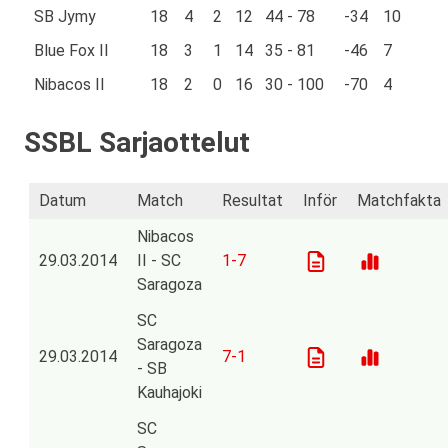
SB Jymy
18
4
2
12
44 - 78
-34
10
Blue Fox II
18
3
1
14
35 - 81
-46
7
Nibacos II
18
2
0
16
30 - 100
-70
4
SSBL Sarjaottelut
Datum
Match
Resultat
Inför
Matchfakta
Nibacos
29.03.2014
II - SC
1-7
Saragoza
SC
Saragoza
29.03.2014
7-1
- SB
Kauhajoki
SC