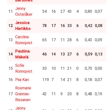
Bårdsnes
Jenny
11
54
16
27
43
4
0,80
0,07
Österåker
Jessica
12
78
17
16
33
6
0,42
0,08
Hietikko
Caroline
13
65
17
11
28
6
0,43
0,09
Rönnqvist
Pauliina
14
46
14
13
27
6
0,59
0,13
Mäkelä
Sofie
15
30
10
11
21
0
0,70
0,00
Rönnqvist
16
Piia Kari
119
7
14
21
8
0,18
0,07
Rosmarie
17
Grannas-
42
11
9
20
8
0,48
0,19
Rissanen
Jenny