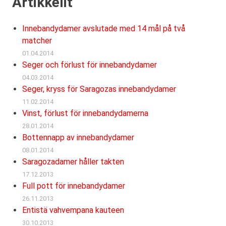
Artikkelit
Innebandydamer avslutade med 14 mål på två
matcher
01.04.2014
Seger och förlust för innebandydamer
04.03.2014
Seger, kryss för Saragozas innebandydamer
11.02.2014
Vinst, förlust för innebandydamerna
28.01.2014
Bottennapp av innebandydamer
08.01.2014
Saragozadamer håller takten
17.12.2013
Full pott för innebandydamer
26.11.2013
Entistä vahvempana kauteen
30.10.2013