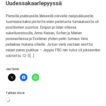
Uudessakaarlepyyssä
Pienellä joukkueella liikkeellä olevalle naisjoukkueelle
tuomisisa kaksi pistettä eilen pelatusta turnauksesta oli
positiivinen suoritus. Empun ja Iidan ollessa
sukellusreissulla, Anna-Kaisan, Sofian ja Marian
posisaollessa ja Eveliinan yhden pelin turnaus tiesi
peliaikaa mukana olleille. Ja kun vielä vastaan asettui
sarjan paras joukkue – Jeppis FBC niin tulos oli jokseenkin
odotettu 12-3[…]
Jaa tämä:
Tykkää tästä:
Loading…