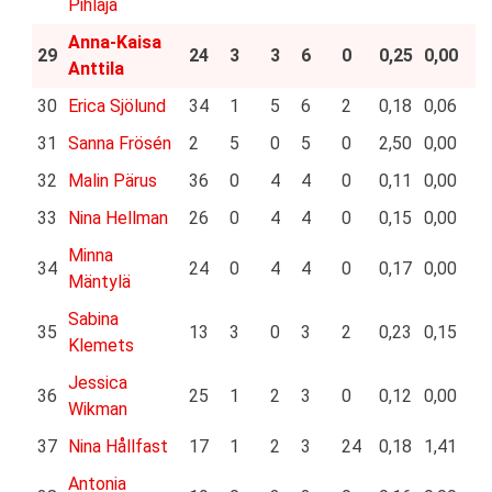
Pihlaja
Anna-Kaisa
29
24
3
3
6
0
0,25
0,00
Anttila
30
Erica Sjölund
34
1
5
6
2
0,18
0,06
31
Sanna Frösén
2
5
0
5
0
2,50
0,00
32
Malin Pärus
36
0
4
4
0
0,11
0,00
33
Nina Hellman
26
0
4
4
0
0,15
0,00
Minna
34
24
0
4
4
0
0,17
0,00
Mäntylä
Sabina
35
13
3
0
3
2
0,23
0,15
Klemets
Jessica
36
25
1
2
3
0
0,12
0,00
Wikman
37
Nina Hållfast
17
1
2
3
24
0,18
1,41
Antonia