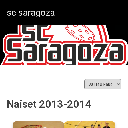
sc saragoza
Salibandyä
Skip
Kristiinankaupungissa
vuodesta
to
1996
content
Naiset 2013-2014