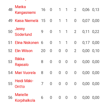
Marika
48
16
0
1
1
2
0,06
0,13
Kangasniemi
49
Kaisa Niemelä
15
0
1
1
0
0,07
0,00
Jenny
50
9
0
1
1
2
0,11
0,22
Söderlund
51
Elina Niskonen
6
0
1
1
0
0,17
0,00
52
Elin Wilson
20
0
0
0
2
0,00
0,10
Riikka
53
8
0
0
0
0
0,00
0,00
Rajasalo
54
Mari Vuorela
8
0
0
0
0
0,00
0,00
Heidi Mäki-
55
7
0
0
0
0
0,00
0,00
Ontto
Marielle
56
6
0
0
0
0
0,00
0,00
Korpihalkola