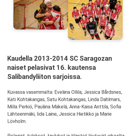
Kaudella 2013-2014 SC Saragozan
naiset pelasivat 16. kautensa
Salibandyliiton sarjoissa.
Kuvassa vasemmalta: Eveliina Ollila, Jessica Bårdsnes,
Kati Kohtakangas, Satu Kohtakangas, Linda Dahlmars,
Milla Perkiö, Pauliina Mäkelä, Anna-Kaisa Anttila, Sofia
Lähteenmäki, Iida Laine, Jessica Hietikko ja Marie
Lövholm.
Pelaajat, tulokset, taulukot ja tilastot löytyvät oikealta,