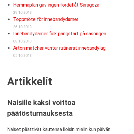
Hemmaplan gav ingen fördel åt Saragoza
29.10.2013
Toppmöte för innebandydamer
26.10.2013
Innebandydamer fick pangstart på säsongen
08.10.2013
Arton matcher väntar rutinerat innebandylag
05.10.2013
Artikkelit
Naisille kaksi voittoa
päätösturnauksesta
Naiset päättivät kautensa iloisin mielin kun päivän