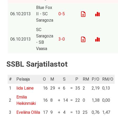
Blue Fox
06.10.2013
II - SC
0-5
Saragoza
SC
Saragoza
06.10.2013
3-0
- SB
Vaasa
SSBL Sarjatilastot
#
Pelaaja
O
M
S
P
RM
P/O
RM/O
1
Iida Laine
16
29
+
6
=
35
2
2,19
0,13
Emilia
2
16
8
+
14
=
22
0
1,38
0,00
Heikinmäki
3
Eveliina Ollila
17
9
+
4
=
13
25
0,76
1,47