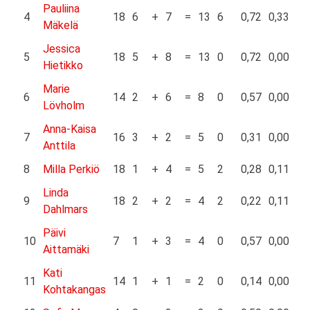
Pauliina
4
18
6
+
7
=
13
6
0,72
0,33
Mäkelä
Jessica
5
18
5
+
8
=
13
0
0,72
0,00
Hietikko
Marie
6
14
2
+
6
=
8
0
0,57
0,00
Lövholm
Anna-Kaisa
7
16
3
+
2
=
5
0
0,31
0,00
Anttila
8
Milla Perkiö
18
1
+
4
=
5
2
0,28
0,11
Linda
9
18
2
+
2
=
4
2
0,22
0,11
Dahlmars
Päivi
10
7
1
+
3
=
4
0
0,57
0,00
Aittamäki
Kati
11
14
1
+
1
=
2
0
0,14
0,00
Kohtakangas