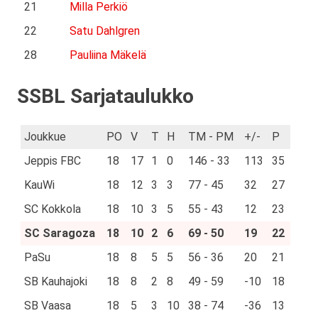
21
Milla Perkiö
22
Satu Dahlgren
28
Pauliina Mäkelä
SSBL Sarjataulukko
Joukkue
PO
V
T
H
TM - PM
+/-
P
Jeppis FBC
18
17
1
0
146 - 33
113
35
KauWi
18
12
3
3
77 - 45
32
27
SC Kokkola
18
10
3
5
55 - 43
12
23
SC Saragoza
18
10
2
6
69 - 50
19
22
PaSu
18
8
5
5
56 - 36
20
21
SB Kauhajoki
18
8
2
8
49 - 59
-10
18
SB Vaasa
18
5
3
10
38 - 74
-36
13