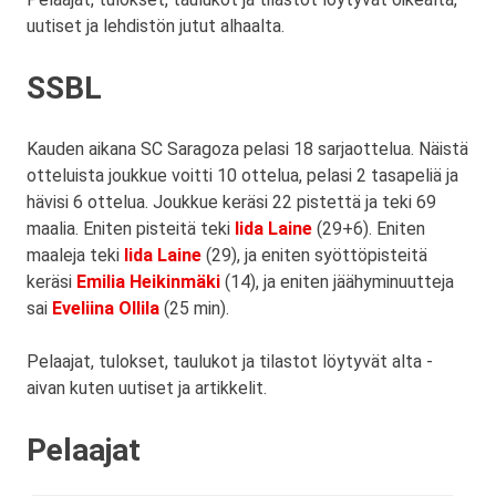
uutiset ja lehdistön jutut alhaalta.
SSBL
Kauden aikana SC Saragoza pelasi 18 sarjaottelua. Näistä
otteluista joukkue voitti 10 ottelua, pelasi 2 tasapeliä ja
hävisi 6 ottelua. Joukkue keräsi 22 pistettä ja teki 69
maalia. Eniten pisteitä teki
Iida Laine
(29+6). Eniten
maaleja teki
Iida Laine
(29), ja eniten syöttöpisteitä
keräsi
Emilia Heikinmäki
(14), ja eniten jäähyminuutteja
sai
Eveliina Ollila
(25 min).
Pelaajat, tulokset, taulukot ja tilastot löytyvät alta -
aivan kuten uutiset ja artikkelit.
Pelaajat