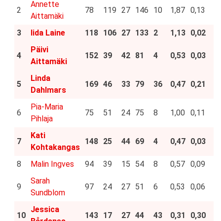
Annette
2
78
119
27
146
10
1,87
0,13
Aittamäki
3
Iida Laine
118
106
27
133
2
1,13
0,02
Päivi
4
152
39
42
81
4
0,53
0,03
Aittamäki
Linda
5
169
46
33
79
36
0,47
0,21
Dahlmars
Pia-Maria
6
75
51
24
75
8
1,00
0,11
Pihlaja
Kati
7
148
25
44
69
4
0,47
0,03
Kohtakangas
8
Malin Ingves
94
39
15
54
8
0,57
0,09
Sarah
9
97
24
27
51
6
0,53
0,06
Sundblom
Jessica
10
143
17
27
44
43
0,31
0,30