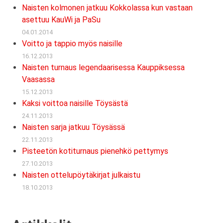
Naisten kolmonen jatkuu Kokkolassa kun vastaan
asettuu KauWi ja PaSu
04.01.2014
Voitto ja tappio myös naisille
16.12.2013
Naisten turnaus legendaarisessa Kauppiksessa
Vaasassa
15.12.2013
Kaksi voittoa naisille Töysästä
24.11.2013
Naisten sarja jatkuu Töysässä
22.11.2013
Pisteetön kotiturnaus pienehkö pettymys
27.10.2013
Naisten ottelupöytäkirjat julkaistu
18.10.2013