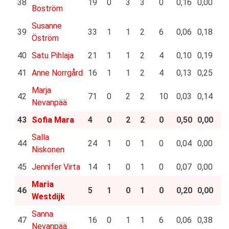
38
19
0
3
3
0
0,16
0,00
Boström
Susanne
39
33
1
1
2
6
0,06
0,18
Öström
40
Satu Pihlaja
21
1
1
2
4
0,10
0,19
41
Anne Norrgård
16
1
1
2
4
0,13
0,25
Marja
42
71
0
2
2
10
0,03
0,14
Nevanpää
43
Sofia Mara
4
0
2
2
0
0,50
0,00
Salla
44
24
1
0
1
0
0,04
0,00
Niskonen
45
Jennifer Virta
14
1
0
1
0
0,07
0,00
Maria
46
5
1
0
1
0
0,20
0,00
Westdijk
Sanna
47
16
0
1
1
6
0,06
0,38
Nevanpää