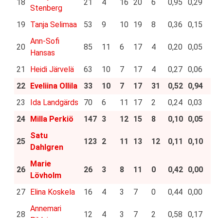
18
21
4
16
20
6
0,95
0,29
Stenberg
19
Tanja Selimaa
53
9
10
19
8
0,36
0,15
Ann-Sofi
20
85
11
6
17
4
0,20
0,05
Hansas
21
Heidi Järvelä
63
10
7
17
4
0,27
0,06
22
Eveliina Ollila
33
10
7
17
31
0,52
0,94
23
Ida Landgärds
70
6
11
17
2
0,24
0,03
24
Milla Perkiö
147
3
12
15
8
0,10
0,05
Satu
25
123
2
11
13
12
0,11
0,10
Dahlgren
Marie
26
26
3
8
11
0
0,42
0,00
Lövholm
27
Elina Koskela
16
4
3
7
0
0,44
0,00
Annemari
28
12
4
3
7
2
0,58
0,17