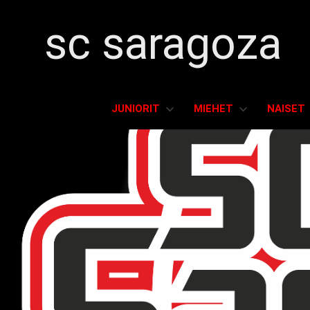
sc saragoza
Salibandyä
Kristiinankaupungissa
JUNIORIT
MIEHET
NAISET
vuodesta
1996
Skip
to
content