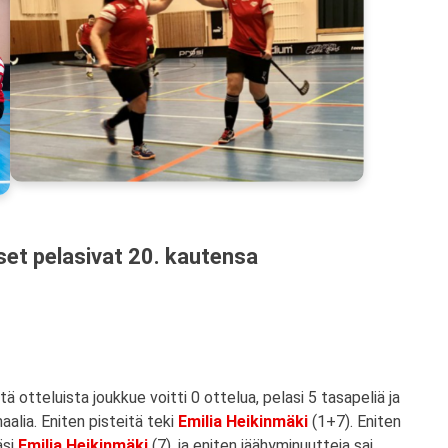
et pelasivat 20. kautensa
 otteluista joukkue voitti 0 ottelua, pelasi 5 tasapeliä ja
aalia. Eniten pisteitä teki
Emilia Heikinmäki
(1+7). Eniten
äsi
Emilia Heikinmäki
(7), ja eniten jäähyminuutteja sai