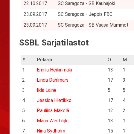
22.10.2017
SC Saragoza - SB Kauhajoki
23.09.2017
SC Saragoza - Jeppis FBC
23.09.2017
SC Saragoza - SB Vaasa Mummot
SSBL Sarjatilastot
#
Pelaaja
O
M
1
Emilia Heikinmäki
13
1
2
Linda Dahlmars
17
3
3
Iida Laine
5
5
4
Jessica Hietikko
17
4
5
Pauliina Mäkelä
12
2
6
Maria Westdijk
13
1
7
Nina Sydholm
15
1