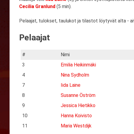
Cecilia Granlund
(5 min).
Pelaajat, tulokset, taulukot ja tilastot löytyvät alta - ai
Pelaajat
#
Nimi
3
Emilia Heikinmäki
4
Nina Sydholm
7
Iida Laine
8
Susanne Öström
9
Jessica Hietikko
10
Hanna Koivisto
11
Maria Westdijk