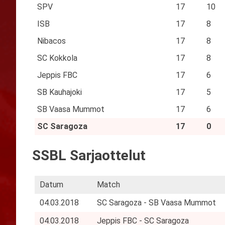
SPV
17
10
ISB
17
8
Nibacos
17
8
SC Kokkola
17
8
Jeppis FBC
17
6
SB Kauhajoki
17
5
SB Vaasa Mummot
17
6
SC Saragoza
17
0
SSBL Sarjaottelut
Datum
Match
04.03.2018
SC Saragoza - SB Vaasa Mummot
04.03.2018
Jeppis FBC - SC Saragoza