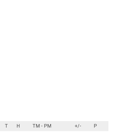
T
H
TM - PM
+/-
P