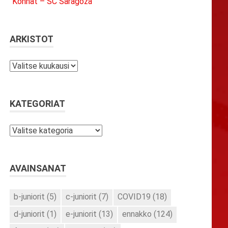
Konnat – SC Saragoza
ARKISTOT
Arkistot
KATEGORIAT
Kategoriat
AVAINSANAT
b-juniorit
(5)
c-juniorit
(7)
COVID19
(18)
d-juniorit
(1)
e-juniorit
(13)
ennakko
(124)