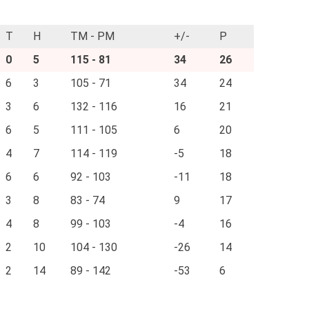
T
H
TM - PM
+/-
P
0
5
115 - 81
34
26
6
3
105 - 71
34
24
3
6
132 - 116
16
21
6
5
111 - 105
6
20
4
7
114 - 119
-5
18
6
6
92 - 103
-11
18
3
8
83 - 74
9
17
4
8
99 - 103
-4
16
2
10
104 - 130
-26
14
2
14
89 - 142
-53
6