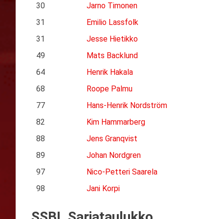
30
Jarno Timonen
31
Emilio Lassfolk
31
Jesse Hietikko
49
Mats Backlund
64
Henrik Hakala
68
Roope Palmu
77
Hans-Henrik Nordström
82
Kim Hammarberg
88
Jens Granqvist
89
Johan Nordgren
97
Nico-Petteri Saarela
98
Jani Korpi
SSBL Sarjataulukko