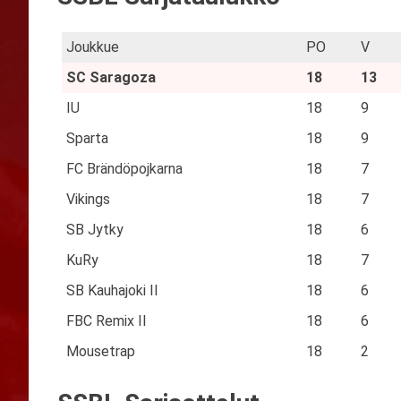
Joukkue
PO
V
SC Saragoza
18
13
IU
18
9
Sparta
18
9
FC Brändöpojkarna
18
7
Vikings
18
7
SB Jytky
18
6
KuRy
18
7
SB Kauhajoki II
18
6
FBC Remix II
18
6
Mousetrap
18
2