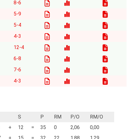
8-6
5-9
5-4
4-3
12-4
6-8
7-6
4-3
S
P
RM
P/O
RM/O
3
+
12
=
35
0
2,06
0,00
7
+
15
=
32
22
1,88
1,29