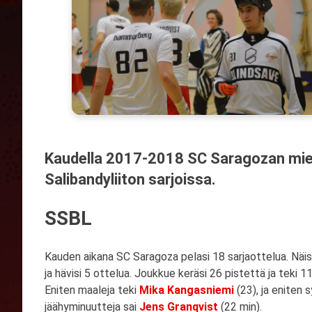
Kaudella 2017-2018 SC Saragozan mieh
Salibandyliiton sarjoissa.
SSBL
Kauden aikana SC Saragoza pelasi 18 sarjaottelua. Näist
ja hävisi 5 ottelua. Joukkue keräsi 26 pistettä ja teki 1
Eniten maaleja teki
Mika Kangasniemi
(23), ja eniten 
jäähyminuutteja sai
Jens Granqvist
(22 min).