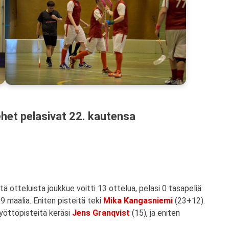
et pelasivat 22. kautensa
ä otteluista joukkue voitti 13 ottelua, pelasi 0 tasapeliä
19 maalia. Eniten pisteitä teki
Mika Kangasniemi
(23+12).
syöttöpisteitä keräsi
Jens Granqvist
(15), ja eniten