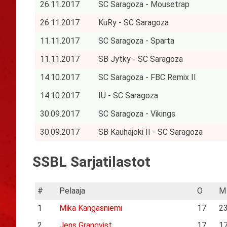
26.11.2017
SC Saragoza - Mousetrap
26.11.2017
KuRy - SC Saragoza
11.11.2017
SC Saragoza - Sparta
11.11.2017
SB Jytky - SC Saragoza
14.10.2017
SC Saragoza - FBC Remix II
14.10.2017
IU - SC Saragoza
30.09.2017
SC Saragoza - Vikings
30.09.2017
SB Kauhajoki II - SC Saragoza
SSBL Sarjatilastot
#
Pelaaja
O
M
1
Mika Kangasniemi
17
2
2
Jens Granqvist
17
1