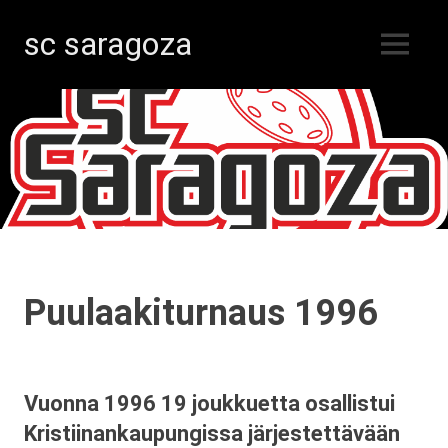
sc saragoza
MENU
Salibandyä
Skip
Kristiinankaupungissa
vuodesta
to
1996
content
Puulaakiturnaus 1996
Vuonna 1996 19 joukkuetta osallistui
Kristiinankaupungissa järjestettävään