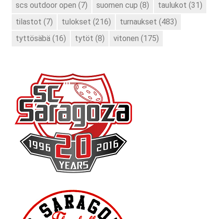
scs outdoor open
(7)
suomen cup
(8)
taulukot
(31)
tilastot
(7)
tulokset
(216)
turnaukset
(483)
tyttösäbä
(16)
tytöt
(8)
vitonen
(175)