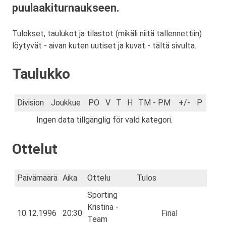
puulaakiturnaukseen.
Tulokset, taulukot ja tilastot (mikäli niitä tallennettiin)
löytyvät - aivan kuten uutiset ja kuvat - tältä sivulta.
Taulukko
Division
Joukkue
PO
V
T
H
TM - PM
+/-
P
Ingen data tillgänglig för vald kategori.
Ottelut
Päivämäärä
Aika
Ottelu
Tulos
Sporting
Kristina -
10.12.1996
20:30
Final
Team