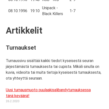
Unipack -
08.10.1996
19:10
1-7
Black Killers
Artikkelit
Turnaukset
Turnaussivu sisältää kaikki tiedot kyseisestä seuran
järjestämästä turnauksesta tai cupista. Mikäli sinulla on
kuvia, videoita tai muita tietoja kyseisestä turnauksesta,
ota yhteyttä seuraan.
Uusi turnausmuoto puulaakisalibandyturnauksessa
tänä keväänä!
26.2.2020