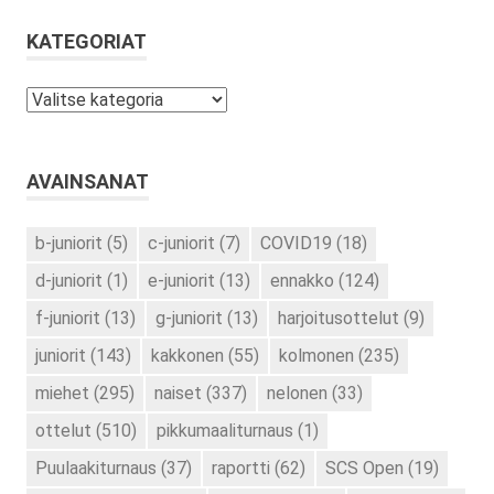
KATEGORIAT
Kategoriat
AVAINSANAT
b-juniorit
(5)
c-juniorit
(7)
COVID19
(18)
d-juniorit
(1)
e-juniorit
(13)
ennakko
(124)
f-juniorit
(13)
g-juniorit
(13)
harjoitusottelut
(9)
juniorit
(143)
kakkonen
(55)
kolmonen
(235)
miehet
(295)
naiset
(337)
nelonen
(33)
ottelut
(510)
pikkumaaliturnaus
(1)
Puulaakiturnaus
(37)
raportti
(62)
SCS Open
(19)