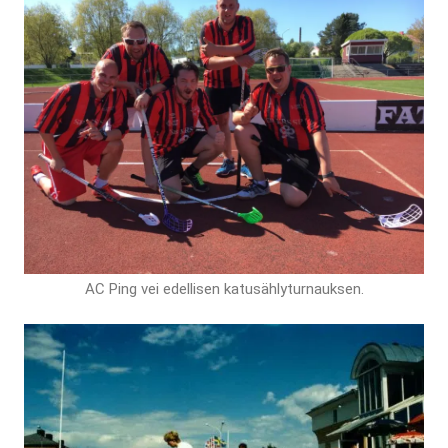
AC Ping vei edellisen katusählyturnauksen.