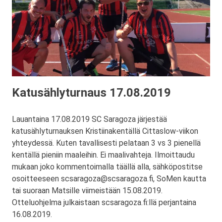
Katusählyturnaus 17.08.2019
Lauantaina 17.08.2019 SC Saragoza järjestää
katusählyturnauksen Kristiinakentällä Cittaslow-viikon
yhteydessä. Kuten tavallisesti pelataan 3 vs 3 pienellä
kentällä pieniin maaleihin. Ei maalivahteja. Ilmoittaudu
mukaan joko kommentoimalla täällä alla, sähköpostitse
osoitteeseen scsaragoza@scsaragoza.fi, SoMen kautta
tai suoraan Matsille viimeistään 15.08.2019.
Otteluohjelma julkaistaan scsaragoza.fi:llä perjantaina
16.08.2019.