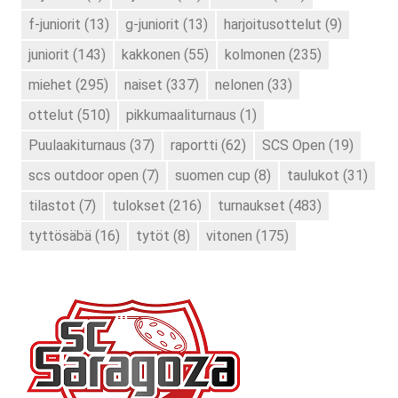
f-juniorit
(13)
g-juniorit
(13)
harjoitusottelut
(9)
juniorit
(143)
kakkonen
(55)
kolmonen
(235)
miehet
(295)
naiset
(337)
nelonen
(33)
ottelut
(510)
pikkumaaliturnaus
(1)
Puulaakiturnaus
(37)
raportti
(62)
SCS Open
(19)
scs outdoor open
(7)
suomen cup
(8)
taulukot
(31)
tilastot
(7)
tulokset
(216)
turnaukset
(483)
tyttösäbä
(16)
tytöt
(8)
vitonen
(175)