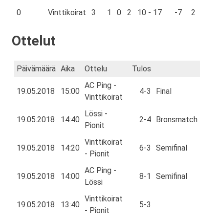
0
Vinttikoirat
3
1
0
2
10 - 17
-7
2
Ottelut
Päivämäärä
Aika
Ottelu
Tulos
AC Ping -
19.05.2018
15:00
4-3
Final
Vinttikoirat
Lössi -
19.05.2018
14:40
2-4
Bronsmatch
Pionit
Vinttikoirat
19.05.2018
14:20
6-3
Semifinal
- Pionit
AC Ping -
19.05.2018
14:00
8-1
Semifinal
Lössi
Vinttikoirat
19.05.2018
13:40
5-3
- Pionit