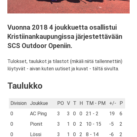
Vuonna 2018 4 joukkuetta osallistui
Kristiinankaupungissa järjestettävään
SCS Outdoor Openiin.
Tulokset, taulukot ja tilastot (mikäli niitä tallennettiin)
löytyvät - aivan kuten uutiset ja kuvat - tältä sivulta.
Taulukko
Division
Joukkue
PO
V
T
H
TM - PM
+/-
P
0
AC Ping
3
3
0
0
21 - 2
19
6
0
Pionit
3
1
0
2
10 - 15
-5
2
0
Lössi
3
1
0
2
8 - 14
-6
2