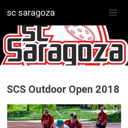
sc saragoza
MENU
Salibandyä
Skip
Kristiinankaupungissa
vuodesta
to
1996
content
SCS Outdoor Open 2018