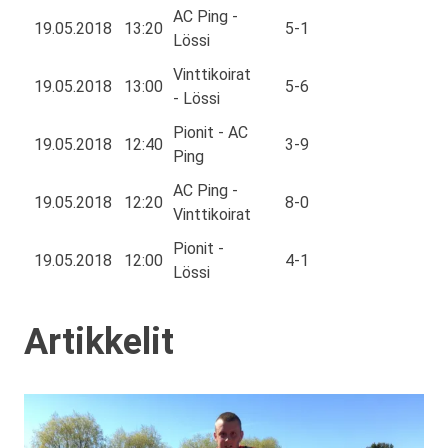
AC Ping -
19.05.2018
13:20
5-1
Lössi
Vinttikoirat
19.05.2018
13:00
5-6
- Lössi
Pionit - AC
19.05.2018
12:40
3-9
Ping
AC Ping -
19.05.2018
12:20
8-0
Vinttikoirat
Pionit -
19.05.2018
12:00
4-1
Lössi
Artikkelit