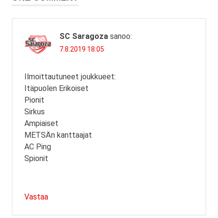
SC Saragoza
sanoo:
7.8.2019 18:05
Ilmoittautuneet joukkueet:
Itäpuolen Erikoiset
Pionit
Sirkus
Ampiaiset
METSÄn kanttaajat
AC Ping
Spionit
Vastaa