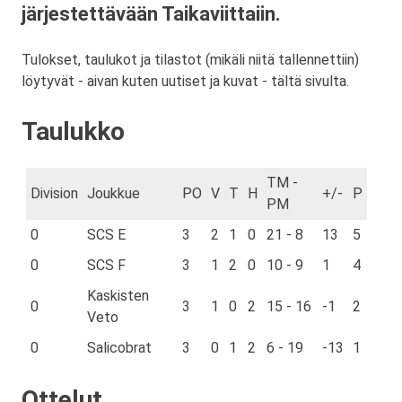
järjestettävään Taikaviittaiin.
Tulokset, taulukot ja tilastot (mikäli niitä tallennettiin)
löytyvät - aivan kuten uutiset ja kuvat - tältä sivulta.
Taulukko
TM -
Division
Joukkue
PO
V
T
H
+/-
P
PM
0
SCS E
3
2
1
0
21 - 8
13
5
0
SCS F
3
1
2
0
10 - 9
1
4
Kaskisten
0
3
1
0
2
15 - 16
-1
2
Veto
0
Salicobrat
3
0
1
2
6 - 19
-13
1
Ottelut