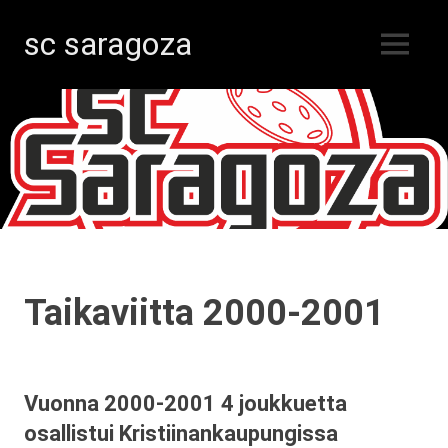
sc saragoza
MENU
Salibandyä
Skip
Kristiinankaupungissa
vuodesta
to
1996
content
Taikaviitta 2000-2001
Vuonna 2000-2001 4 joukkuetta
osallistui Kristiinankaupungissa