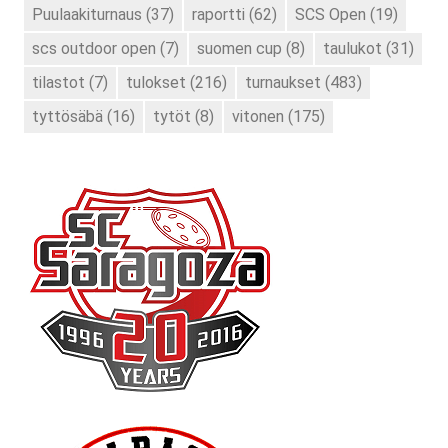
Puulaakiturnaus
(37)
raportti
(62)
SCS Open
(19)
scs outdoor open
(7)
suomen cup
(8)
taulukot
(31)
tilastot
(7)
tulokset
(216)
turnaukset
(483)
tyttösäbä
(16)
tytöt
(8)
vitonen
(175)