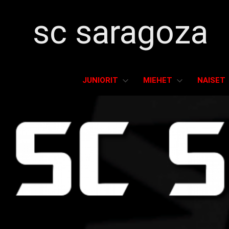
sc saragoza
Salibandyä
Kristiinankaupungissa
JUNIORIT
MIEHET
NAISET
vuodesta
1996
Skip
to
content