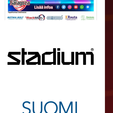
.2004MiehetKokkola06.03.2004C88Paimio13.03.2004B85Pietarsaari13.0