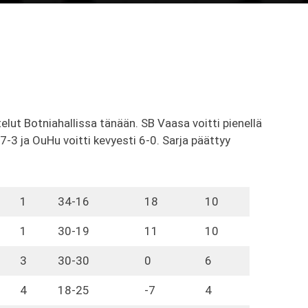
ut Botniahallissa tänään. SB Vaasa voitti pienellä
 7-3 ja OuHu voitti kevyesti 6-0. Sarja päättyy
1
34-16
18
10
1
30-19
11
10
3
30-30
0
6
4
18-25
-7
4