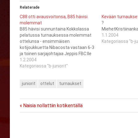
Relaterade
C88 otti avausvoitonsa, B85 hävisi
Kevään turnaukse
molemmat
?
B85 hävisi sunnuntaina Kokkolassa
MiehetKristiinan
pelatussa turnauksessa molemmat
1.1.2004
ottelunsa - ensimmäisen
Kategoriassa "b-ju
kotijoukkuetta Nibacosta vastaan 6-3
ja toinen sarjajohtajaa Jeppis FBC:lle
4-2. C88 otti kauden avausvoitonsa
1.2.2004
Maskussa lauantaina.
Kategoriassa "b-juniorit"
Ensimmäisessä ottelussa vanha
tuttu RoPo vei Saragozaa jälleen tylyin
juniorit
ottelut
turnaukset
luvuin 6-1 mutta turnauksen toisessa
ottelussa Saragoza puolestaan pieksi
PeU:n. Saragozan C88-joukkueen sarja
päättyy Paimiossa…
Previous
Artikkelien
Naisia nollattiin kotikentällä
Post:
selaus