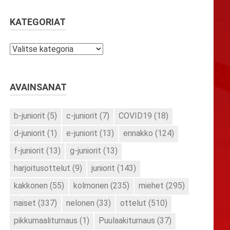
KATEGORIAT
Kategoriat
AVAINSANAT
b-juniorit
(5)
c-juniorit
(7)
COVID19
(18)
d-juniorit
(1)
e-juniorit
(13)
ennakko
(124)
f-juniorit
(13)
g-juniorit
(13)
harjoitusottelut
(9)
juniorit
(143)
kakkonen
(55)
kolmonen
(235)
miehet
(295)
naiset
(337)
nelonen
(33)
ottelut
(510)
pikkumaaliturnaus
(1)
Puulaakiturnaus
(37)