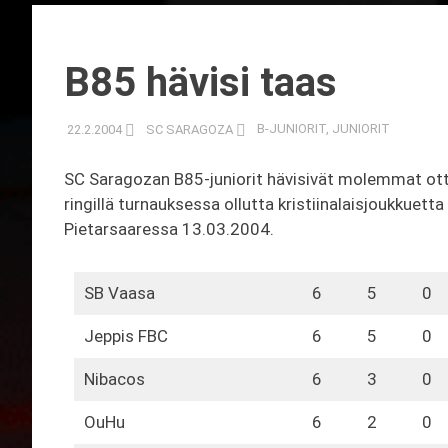
B85 hävisi taas
22.2.2004
SC SARAGOZA
B-JUNIORIT
,
JUNIORIT
SC Saragozan B85-juniorit hävisivät molemmat ottel
ringillä turnauksessa ollutta kristiinalaisjoukkuetta
Pietarsaaressa 13.03.2004.
SB Vaasa
6
5
0
Jeppis FBC
6
5
0
Nibacos
6
3
0
OuHu
6
2
0