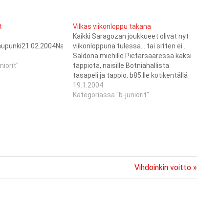
t
Vilkas viikonloppu takana
Kaikki Saragozan joukkueet olivat nyt
kaupunki21.02.2004NaisetKristiinankaupunki22.02.2004B85Vaasa06.03
viikonloppuna tulessa… tai sitten ei…
Saldona miehille Pietarsaaressa kaksi
niorit"
tappiota, naisille Botniahallista
tasapeli ja tappio, b85:lle kotikentällä
kaksi tappiota ja c88:lle kahdet
19.1.2004
tappiot Säkylässä… Päivitykset
Kategoriassa "b-juniorit"
tulevat viikon aikana - miesten, b-
junioreiden ja c-junioreiden taulukot ja
tilastot löytyvät jo.
Next
Vihdoinkin voitto
Post: