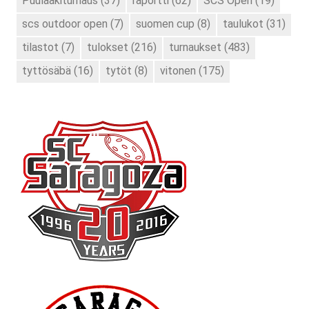
Puulaakiturnaus
(37)
raportti
(62)
SCS Open
(19)
scs outdoor open
(7)
suomen cup
(8)
taulukot
(31)
tilastot
(7)
tulokset
(216)
turnaukset
(483)
tyttösäbä
(16)
tytöt
(8)
vitonen
(175)