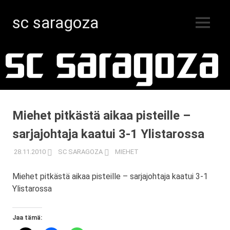
sc saragoza
MENU
Salibandyä
Skip
Kristiinankaupungissa
vuodesta
to
1996
content
Miehet pitkästä aikaa pisteille –
sarjajohtaja kaatui 3-1 Ylistarossa
28.11.2010
SC SARAGOZA
MIEHET
Miehet pitkästä aikaa pisteille – sarjajohtaja kaatui 3-1
Ylistarossa
Jaa tämä: