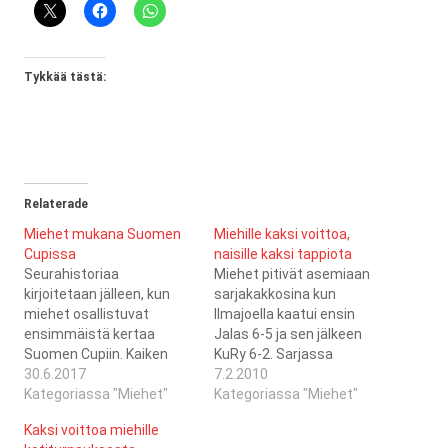
Tykkää tästä:
Relaterade
Miehet mukana Suomen
Miehille kaksi voittoa,
Cupissa
naisille kaksi tappiota
Seurahistoriaa
Miehet pitivät asemiaan
kirjoitetaan jälleen, kun
sarjakakkosina kun
miehet osallistuvat
Ilmajoella kaatui ensin
ensimmäistä kertaa
Jalas 6-5 ja sen jälkeen
Suomen Cupiin. Kaiken
KuRy 6-2. Sarjassa
lisäksi Cupin ensimmäinen
30.6.2017
taistelu kakkospaikasta
7.2.2010
kierros, joka pelataan
Kategoriassa "Miehet"
käydään lähinnä ISB-
Kategoriassa "Miehet"
turnausmuotoisesti,
Ilmajoen II kanssa, koska
Kaksi voittoa miehille
pelataan Kristiinahallissa
myös ISB otti