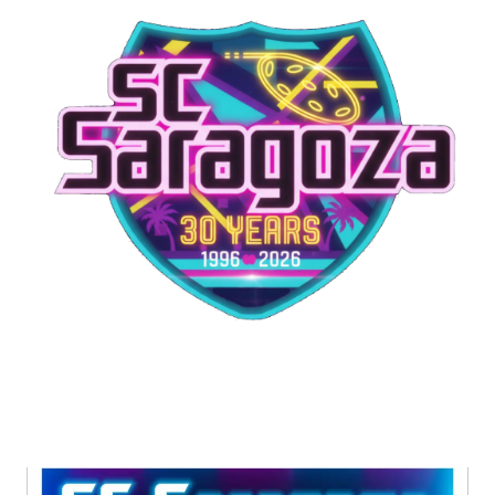
2515Sparta421130-
3005SB Kauhajoki…