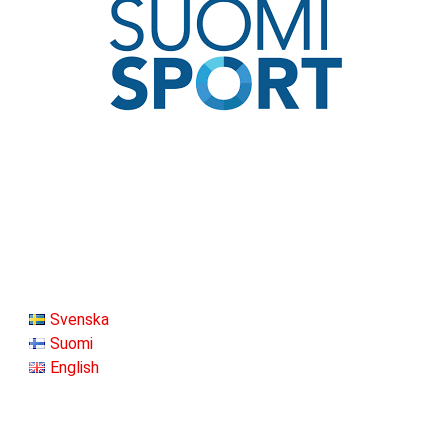
Svenska
Suomi
English