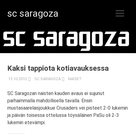
sc saragoza
MENU
Salibandyä
Skip
Kristiinankaupungissa
vuodesta
to
1996
content
Kaksi tappiota kotiavauksessa
13.10.2012
SC SARAGOZA
NAISET
SC Saragozan naisten kauden avaus ei sujunut
parhaimmalla mahdollisella tavalla. Ensin
mustasaarelaisjoukkue Crusaders vei pisteet 2-0 lukemin
ja päivän toisessa ottelussa töysäläinen PaSu oli 2-3
lukemin etevämpi.