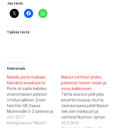
Jaa tämä:
Tykkää tästä:
Relaterade
Naisille piste mukaan
Naiset voittivat yhden,
Kälviältä avauksesta
pelasivat toisen tasan ja
Piste oli saldo kahden
nousi kakkoseen
ensimmäisen pelatun
Tämä seura ei juhli joka
ottelun jälkeen. Ensin
kevättä nousua, mutta
hävittiin SB Vaasa
tänä keväänä juhlii! Naiset
Mummoille 5-2 lukemin ja
teki sen minkä piti ja
sen jälkeen tasattiin
24.9.2017
voittivat Nurmon Jymyn
pisteet Jeppis FBCn
Kategoriassa "Naiset"
päivän ensimmäisessä
26.3.2016