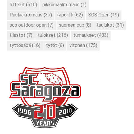
ottelut
(510)
pikkumaaliturnaus
(1)
Puulaakiturnaus
(37)
raportti
(62)
SCS Open
(19)
scs outdoor open
(7)
suomen cup
(8)
taulukot
(31)
tilastot
(7)
tulokset
(216)
turnaukset
(483)
tyttösäbä
(16)
tytöt
(8)
vitonen
(175)