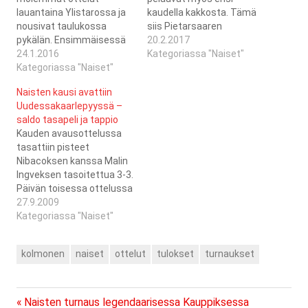
lauantaina Ylistarossa ja
kaudella kakkosta. Tämä
nousivat taulukossa
siis Pietarsaaren
pykälän. Ensimmäisessä
Urheilutalolta
20.2.2017
ottelussa naiset voittivat
24.1.2016
kotijoukkueelta Jeppis
Kategoriassa "Naiset"
kotijoukkue FBC Remixin
Kategoriassa "Naiset"
FBC:ltä otetun
4-2 ja päivän toisessa
yllätysvoiton jälkeen.
Naisten kausi avattiin
ottelussa kaadettiin
Päivän ensimmäinen
Uudessakaarlepyyssä –
sarjakärki KauWi 2-1
ottelu sen sijaan oli taas
saldo tasapeli ja tappio
luvuin.Linkkejä
kauden huonoimpia, ja ISB
Kauden avausottelussa
ottelupöytäkirjoihin
sai lahjana kaksi pistettä.
tasattiin pisteet
löytyy täältä ja täältä.
Taistelutahtoa toiseen
Nibacoksen kanssa Malin
Taulukko, tulokset ja
peliin antoi KauWin ja SB
Ingveksen tasoitettua 3-3.
tulevat ottelut
Kauhajoen tappiot, täten
Päivän toisessa ottelussa
löydät liiton sivuilta.
jäi joukkueelle vielä…
KauWi oli parempi luvuin 0-
27.9.2009
3.
Kategoriassa "Naiset"
kolmonen
naiset
ottelut
tulokset
turnaukset
Previous
Artikkelien
Naisten turnaus legendaarisessa Kauppiksessa