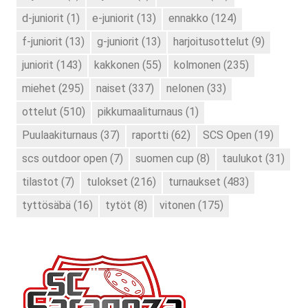
d-juniorit
(1)
e-juniorit
(13)
ennakko
(124)
f-juniorit
(13)
g-juniorit
(13)
harjoitusottelut
(9)
juniorit
(143)
kakkonen
(55)
kolmonen
(235)
miehet
(295)
naiset
(337)
nelonen
(33)
ottelut
(510)
pikkumaaliturnaus
(1)
Puulaakiturnaus
(37)
raportti
(62)
SCS Open
(19)
scs outdoor open
(7)
suomen cup
(8)
taulukot
(31)
tilastot
(7)
tulokset
(216)
turnaukset
(483)
tyttösäbä
(16)
tytöt
(8)
vitonen
(175)