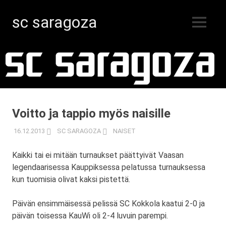
sc saragoza
MENU
Salibandyä
Skip
Kristiinankaupungissa
vuodesta
to
1996
content
Voitto ja tappio myös naisille
16.12.2013
SC SARAGOZA
NAISET
Kaikki tai ei mitään turnaukset päättyivät Vaasan
legendaarisessa Kauppiksessa pelatussa turnauksessa
kun tuomisia olivat kaksi pistettä.
Päivän ensimmäisessä pelissä SC Kokkola kaatui 2-0 ja
päivän toisessa KauWi oli 2-4 luvuin parempi.