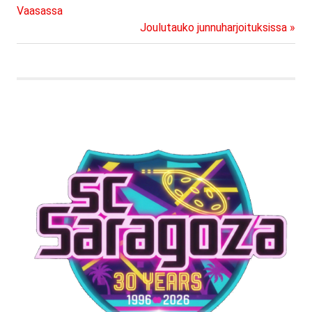
Post:
Vaasassa
selaus
Next
Joulutauko junnuharjoituksissa
Post: