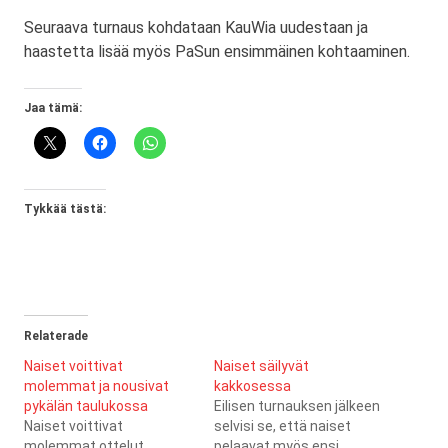
Seuraava turnaus kohdataan KauWia uudestaan ja
haastetta lisää myös PaSun ensimmäinen kohtaaminen.
Jaa tämä:
Tykkää tästä:
Relaterade
Naiset voittivat
Naiset säilyvät
molemmat ja nousivat
kakkosessa
pykälän taulukossa
Eilisen turnauksen jälkeen
Naiset voittivat
selvisi se, että naiset
molemmat ottelut
pelaavat myös ensi