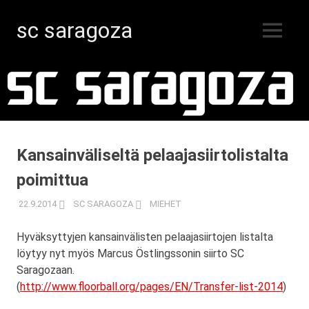
sc saragoza
MENU
Salibandyä
Skip
Kristiinankaupungissa
vuodesta
to
1996
content
Kansainväliseltä pelaajasiirtolistalta
poimittua
22.9.2014
SC SARAGOZA
MIEHET
Hyväksyttyjen kansainvälisten pelaajasiirtojen listalta
löytyy nyt myös Marcus Östlingssonin siirto SC
Saragozaan.
(
http://www.floorball.org/pages/EN/Transfer-list-2014
)