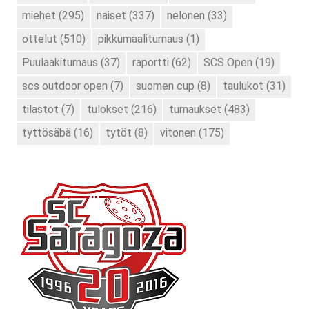
miehet
(295)
naiset
(337)
nelonen
(33)
ottelut
(510)
pikkumaaliturnaus
(1)
Puulaakiturnaus
(37)
raportti
(62)
SCS Open
(19)
scs outdoor open
(7)
suomen cup
(8)
taulukot
(31)
tilastot
(7)
tulokset
(216)
turnaukset
(483)
tyttösäbä
(16)
tytöt
(8)
vitonen
(175)