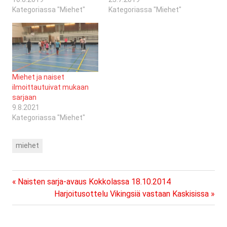
Kategoriassa "Miehet"
Kategoriassa "Miehet"
Miehet ja naiset
ilmoittautuivat mukaan
sarjaan
9.8.2021
Kategoriassa "Miehet"
miehet
Previous
Artikkelien
Naisten sarja-avaus Kokkolassa 18.10.2014
Post:
Next
Harjoitusottelu Vikingsiä vastaan Kaskisissa
selaus
Post: