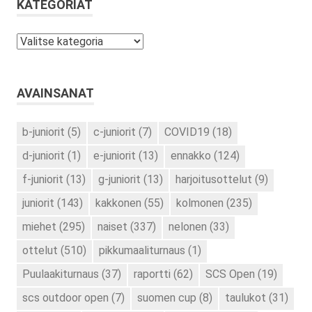
KATEGORIAT
Kategoriat
AVAINSANAT
b-juniorit
(5)
c-juniorit
(7)
COVID19
(18)
d-juniorit
(1)
e-juniorit
(13)
ennakko
(124)
f-juniorit
(13)
g-juniorit
(13)
harjoitusottelut
(9)
juniorit
(143)
kakkonen
(55)
kolmonen
(235)
miehet
(295)
naiset
(337)
nelonen
(33)
ottelut
(510)
pikkumaaliturnaus
(1)
Puulaakiturnaus
(37)
raportti
(62)
SCS Open
(19)
scs outdoor open
(7)
suomen cup
(8)
taulukot
(31)