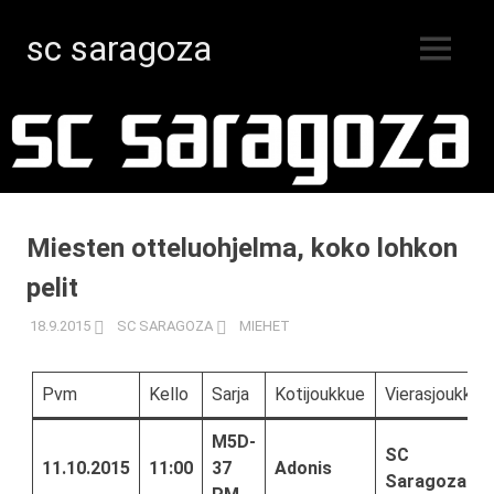
sc saragoza
MENU
Salibandyä
Skip
Kristiinankaupungissa
vuodesta
to
1996
content
Miesten otteluohjelma, koko lohkon
pelit
18.9.2015
SC SARAGOZA
MIEHET
Pvm
Kello
Sarja
Kotijoukkue
Vierasjoukkue
M5D-
SC
11.10.2015
11:00
37
Adonis
Saragoza