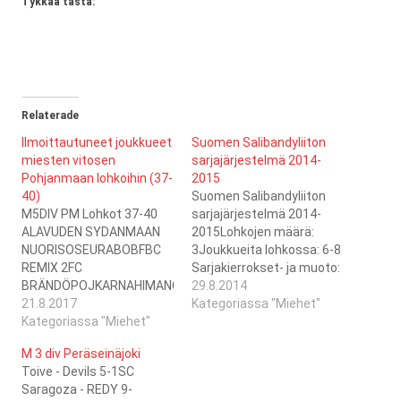
Tykkää tästä:
Relaterade
Ilmoittautuneet joukkueet
Suomen Salibandyliiton
miesten vitosen
sarjajärjestelmä 2014-
Pohjanmaan lohkoihin (37-
2015
40)
Suomen Salibandyliiton
M5DIV PM Lohkot 37-40
sarjajärjestelmä 2014-
ALAVUDEN SYDANMAAN
2015Lohkojen määrä:
NUORISOSEURABOBFBC
3Joukkueita lohkossa: 6-8
REMIX 2FC
Sarjakierrokset- ja muoto:
BRÄNDÖPOJKARNAHIMANGAN
Sarja pelataan kuuden,
29.8.2014
PALLO 2ILMAJOEN
21.8.2017
seitsämän ja kahdeksan
Kategoriassa "Miehet"
SALIBANDY 3JEPPIS
Kategoriassa "Miehet"
joukkueen lohkoissa.
FLOORBALL CLUB
Lohkoissa 37 ja 39
M 3 div Peräseinäjoki
2KANNUKSEN
pelataan kolminkertainen
Toive - Devils 5-1SC
URAKAUHAJOEN KARHU
sarja, lohkossa 38
Saragoza - REDY 9-
2KAUSTISEN POHJAN-
nelinkertainen.Nousijat: