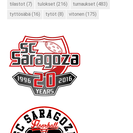
tilastot
(7)
tulokset
(216)
turnaukset
(483)
tyttösäbä
(16)
tytöt
(8)
vitonen
(175)