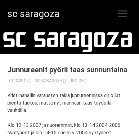
sc saragoza
MENU
Salibandyä
Skip
Kristiinankaupungissa
vuodesta
to
1996
content
Junnureenit pyörii taas sunnuntaina
30.10.2015
SC SARAGOZA
JUNIORIT
Kristiinahallin varausten takia junnureeneissä on ollut
pientä taukoa, mutta nyt mennään taas täydellä
vauhdilla.
Klo 12-13 2007 ja nuoremmat, klo 13-14 2004-2006
syntyneet ja klo 14-15 ennen v. 2004 syntyneet.