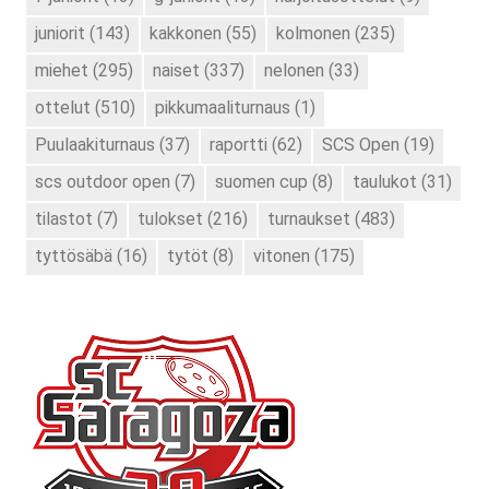
juniorit
(143)
kakkonen
(55)
kolmonen
(235)
miehet
(295)
naiset
(337)
nelonen
(33)
ottelut
(510)
pikkumaaliturnaus
(1)
Puulaakiturnaus
(37)
raportti
(62)
SCS Open
(19)
scs outdoor open
(7)
suomen cup
(8)
taulukot
(31)
tilastot
(7)
tulokset
(216)
turnaukset
(483)
tyttösäbä
(16)
tytöt
(8)
vitonen
(175)