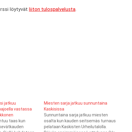
örssi löytyvät
liiton tulospalvelusta
.
i jatkuu
Miesten sarja jatkuu sunnuntaina
majoella vastassa
Kaskisissa
akkonen
Sunnuntaina sarja jatkuu miesten
htuu taas kun
osalta kun kauden seitsemäs turnaus
 kevätkauden
pelataan Kaskisten Urheilutalolla.