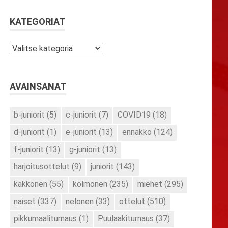
KATEGORIAT
Kategoriat
AVAINSANAT
b-juniorit
(5)
c-juniorit
(7)
COVID19
(18)
d-juniorit
(1)
e-juniorit
(13)
ennakko
(124)
f-juniorit
(13)
g-juniorit
(13)
harjoitusottelut
(9)
juniorit
(143)
kakkonen
(55)
kolmonen
(235)
miehet
(295)
naiset
(337)
nelonen
(33)
ottelut
(510)
pikkumaaliturnaus
(1)
Puulaakiturnaus
(37)