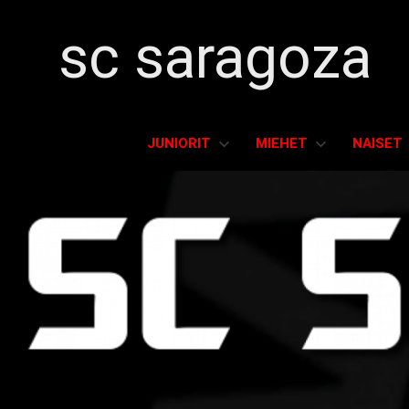
sc saragoza
Salibandyä
Kristiinankaupungissa
JUNIORIT
MIEHET
NAISET
vuodesta
1996
Skip
to
content