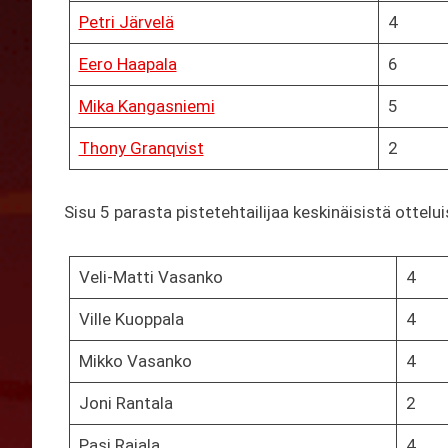
Petri Järvelä
4
Eero Haapala
6
Mika Kangasniemi
5
Thony Granqvist
2
Sisu 5 parasta pistetehtailijaa keskinäisistä ottelui
Veli-Matti Vasanko
4
Ville Kuoppala
4
Mikko Vasanko
4
Joni Rantala
2
Pasi Rajala
4