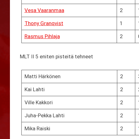
Vesa Vaaranmaa
2
Thony Granqvist
1
Rasmus Pihlaja
2
MLT II 5 eniten pisteitä tehneet
Matti Härkönen
2
Kai Lahti
2
Ville Kakkori
2
Juha-Pekka Lahti
2
Mika Raiski
2