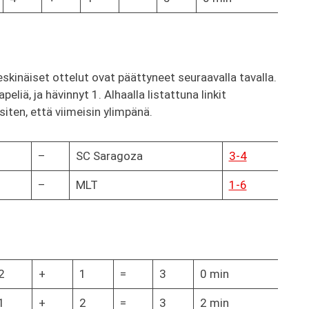
skinäiset ottelut ovat päättyneet seuraavalla tavalla.
liä, ja hävinnyt 1. Alhaalla listattuna linkit
siten, että viimeisin ylimpänä.
–
SC Saragoza
3-4
–
MLT
1-6
2
+
1
=
3
0 min
1
+
2
=
3
2 min