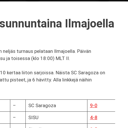
sunnuntaina Ilmajoella
 neljäs turnaus pelataan Ilmajoella. Päivän
 ja toisessa (klo 18:00) MLT II.
 kertaa liiton sarjoissa. Näista SC Saragoza on
tu pisteet, ja 6 hävitty. Alla linkkejä näihin
–
SC Saragoza
9-0
–
SISU
4-8