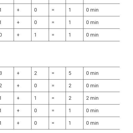
1
+
0
=
1
0 min
1
+
0
=
1
0 min
0
+
1
=
1
0 min
3
+
2
=
5
0 min
2
+
0
=
2
0 min
1
+
1
=
2
2 min
1
+
0
=
1
0 min
1
+
0
=
1
0 min