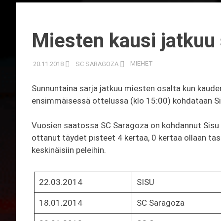
Miesten kausi jatkuu 
20.11.2018
SC SARAGOZA
MIEHET
Sunnuntaina sarja jatkuu miesten osalta kun kauden
ensimmäisessä ottelussa (klo 15:00) kohdataan Sisu
Vuosien saatossa SC Saragoza on kohdannut Sisu 10
ottanut täydet pisteet 4 kertaa, 0 kertaa ollaan tasat
keskinäisiin peleihin.
22.03.2014
SISU
18.01.2014
SC Saragoza