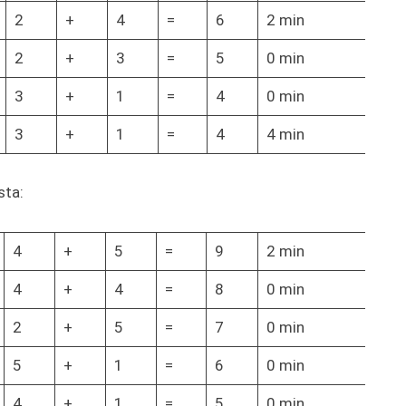
2
+
4
=
6
2 min
2
+
3
=
5
0 min
3
+
1
=
4
0 min
3
+
1
=
4
4 min
sta:
4
+
5
=
9
2 min
4
+
4
=
8
0 min
2
+
5
=
7
0 min
5
+
1
=
6
0 min
4
+
1
=
5
0 min