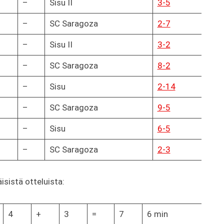
–
Sisu II
3-5
–
SC Saragoza
2-7
–
Sisu II
3-2
–
SC Saragoza
8-2
–
Sisu
2-14
–
SC Saragoza
9-5
–
Sisu
6-5
–
SC Saragoza
2-3
sistä otteluista:
4
+
3
=
7
6 min