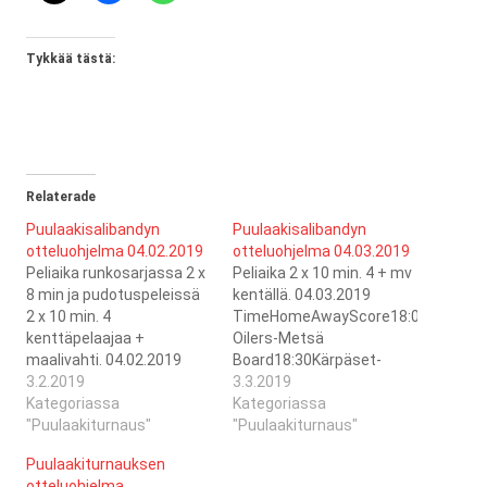
Tykkää tästä:
Relaterade
Puulaakisalibandyn
Puulaakisalibandyn
otteluohjelma 04.02.2019
otteluohjelma 04.03.2019
Peliaika runkosarjassa 2 x
Peliaika 2 x 10 min. 4 + mv
8 min ja pudotuspeleissä
kentällä. 04.03.2019
2 x 10 min. 4
TimeHomeAwayScore18:00BR
kenttäpelaajaa +
Oilers-Metsä
maalivahti. 04.02.2019
Board18:30Kärpäset-
TimeHomeAwayScore19:40Metsä
3.2.2019
Itäpuolen
3.3.2019
Board-Itäpuolen
Kategoriassa
Erikoiset19:00Muumilaakson
Kategoriassa
Erikoiset20:05Kärpäset-
"Puulaakiturnaus"
Sankarit-
"Puulaakiturnaus"
Muumilaakson
Kärpäset/Itäpuolen
Puulaakiturnauksen
Sankarit20:30BR Oilers-
Erikoiset19:30Siikaisten
otteluohjelma