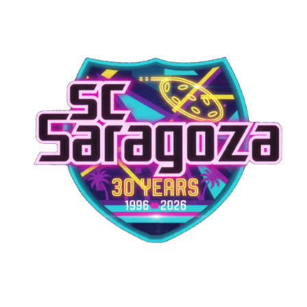
ErikoisetKristinahallenKristinestad22.01.201820:30BR
Oilers-
KärpäsetKristinahallenKristinestad22.01.201820:55Muumilaakson
Sankarit-Metsä
BoardKristinahallenKristinestad22.01.201821:20Itäpuolen
Erikoiset-BR
OilersKristinahallenKristinestad29.01.201819:401-
4KristinahallenKristinestad29.01.201820:102-
3KristinahallenKristinestad29.01.201820:451/4-
2/3KristinahallenKristinestad29.01.201821:151/4-
2/3KristinahallenKristinestad