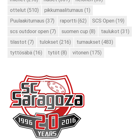
ottelut
(510)
pikkumaaliturnaus
(1)
Puulaakiturnaus
(37)
raportti
(62)
SCS Open
(19)
scs outdoor open
(7)
suomen cup
(8)
taulukot
(31)
tilastot
(7)
tulokset
(216)
turnaukset
(483)
tyttösäbä
(16)
tytöt
(8)
vitonen
(175)