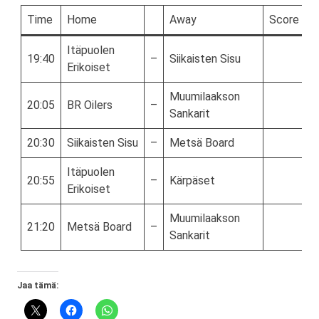
Time
Home
Away
Score
Itäpuolen
19:40
–
Siikaisten Sisu
Erikoiset
Muumilaakson
20:05
BR Oilers
–
Sankarit
20:30
Siikaisten Sisu
–
Metsä Board
Itäpuolen
20:55
–
Kärpäset
Erikoiset
Muumilaakson
21:20
Metsä Board
–
Sankarit
Jaa tämä: