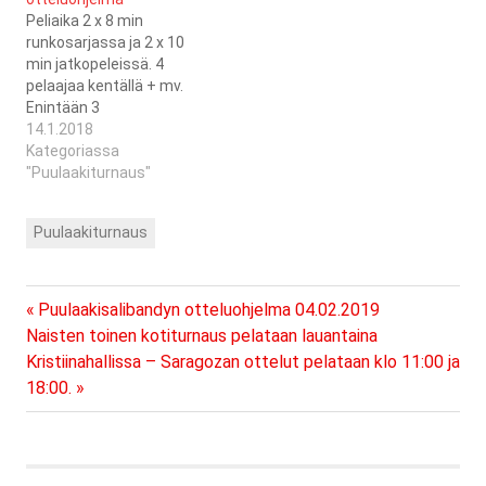
Metsä
Sisu-BR Oilers/Metsä
Peliaika 2 x 8 min
Board20:55Muumilaakson
Board20:00Muumilaakson
runkosarjassa ja 2 x 10
Sankarit-Itäpuolen
Sankarit/Kärpäset/Itäpuolen
min jatkopeleissä. 4
Erikoiset21:20BR Oilers-
Erikoiset-Siikaisten
pelaajaa kentällä + mv.
Kärpäset
Sisu/BR Oilers/Metsä
Enintään 3
Board20:30Muumilaakson
lisenssipelaajaa / joukkue.
14.1.2018
Sankarit/Kärpäset/Itäpuolen
puulaakiturnauksen
Kategoriassa
Erikoiset-Siikaisten
otteluohjelma
"Puulaakiturnaus"
Sisu/BR Oilers/Metsä
DateTimeHomeAwayArenaLocation15.01.201819:40BR
Board
Oilers-Metsä
Puulaakiturnaus
BoardKristinahallenKristinestad15.01.201820:05Muumilaakson
Sankarit-Itäpuolen
ErikoisetKristinahallenKristinestad15.01.201820:30Metsä
Board-
Previous
Artikkelien
Puulaakisalibandyn otteluohjelma 04.02.2019
KärpäsetKristinahallenKristinestad15.01.201820:55Muumilaakson
Next
Post:
Naisten toinen kotiturnaus pelataan lauantaina
Sankarit-BR
selaus
Post:
Kristiinahallissa – Saragozan ottelut pelataan klo 11:00 ja
OilersKristinahallenKristinestad15.01.201821:20Kärpäset-
18:00.
Itäpuolen
ErikoisetKristinahallenKristinestad22.01.201819:40Kärpäset-
Muumilaakson
SankaritKristinahallenKristinestad22.01.201820:05Metsä
Board-Itäpuolen