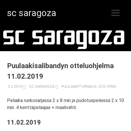
sc saragoza
MENU
Salibandyä
Skip
Kristiinankaupungissa
vuodesta
to
1996
content
Puulaakisalibandyn otteluohjelma
11.02.2019
5.2.2019
SC SARAGOZA
PUULAAKITURNAUS
,
SCS OPEN
Peliaika runkosarjassa 2 x 8 min ja pudotuspeleissä 2 x 10
min. 4 kenttäpelaajaa + maalivahti.
11.02.2019