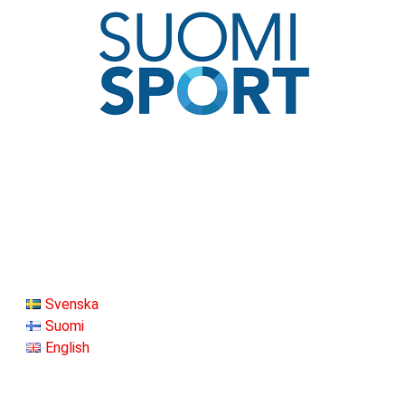
Svenska
Suomi
English