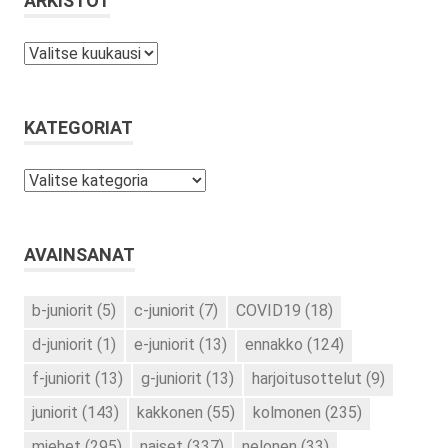
ARKISTOT
Arkistot
KATEGORIAT
Kategoriat
AVAINSANAT
b-juniorit
(5)
c-juniorit
(7)
COVID19
(18)
d-juniorit
(1)
e-juniorit
(13)
ennakko
(124)
f-juniorit
(13)
g-juniorit
(13)
harjoitusottelut
(9)
juniorit
(143)
kakkonen
(55)
kolmonen
(235)
miehet
(295)
naiset
(337)
nelonen
(33)