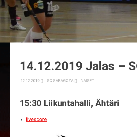
14.12.2019 Jalas – 
12.12.2019
SC SARAGOZA
NAISET
15:30 Liikuntahalli, Ähtäri
livescore