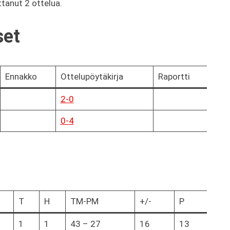
ttanut 2 ottelua.
set
Ennakko
Ottelupöytäkirja
Raportti
2-0
0-4
T
H
TM-PM
+/-
P
1
1
43 – 27
16
13