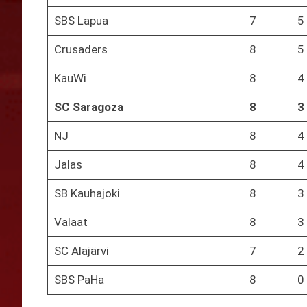
SBS Lapua
7
5
Crusaders
8
5
KauWi
8
4
SC Saragoza
8
3
NJ
8
4
Jalas
8
4
SB Kauhajoki
8
3
Valaat
8
3
SC Alajärvi
7
2
SBS PaHa
8
0