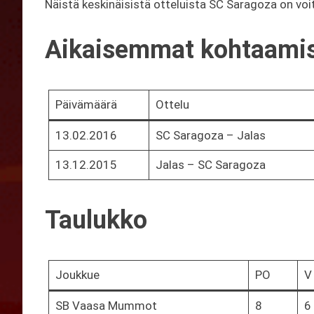
Näistä keskinäisistä otteluista SC Saragoza on voi
Aikaisemmat kohtaami
Päivämäärä
Ottelu
13.02.2016
SC Saragoza – Jalas
13.12.2015
Jalas – SC Saragoza
Taulukko
Joukkue
PO
V
SB Vaasa Mummot
8
6