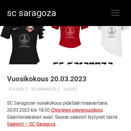
sc saragoza
MENU
Salibandyä
Skip
Kristiinankaupungissa
vuodesta
to
1996
content
Vuosikokous 20.03.2023
16.3.2023
SC SARAGOZA
YLEISET
SC Saragozan vuosikokous pidetään maanantaina
20.03.2023 klo 18:30
Christines playgroundissa
.
Sääntömääräiset asiat. Seuran säännöt löytyvät tästä:
Säännöt – SC Saragoza