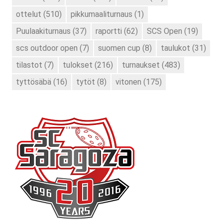
ottelut
(510)
pikkumaaliturnaus
(1)
Puulaakiturnaus
(37)
raportti
(62)
SCS Open
(19)
scs outdoor open
(7)
suomen cup
(8)
taulukot
(31)
tilastot
(7)
tulokset
(216)
turnaukset
(483)
tyttösäbä
(16)
tytöt
(8)
vitonen
(175)