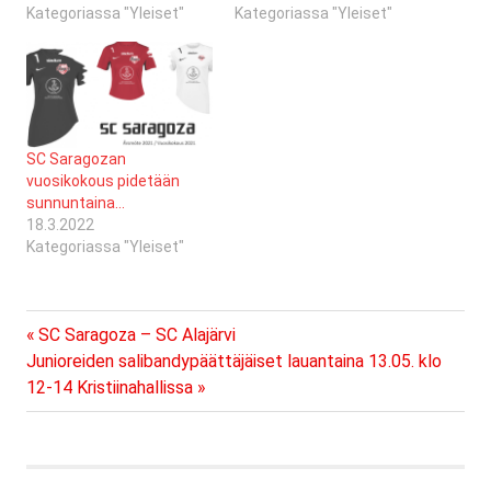
Kategoriassa "Yleiset"
Kategoriassa "Yleiset"
SC Saragozan
vuosikokous pidetään
sunnuntaina…
18.3.2022
Kategoriassa "Yleiset"
Previous
Artikkelien
SC Saragoza – SC Alajärvi
Next
Post:
Junioreiden salibandypäättäjäiset lauantaina 13.05. klo
selaus
Post:
12-14 Kristiinahallissa