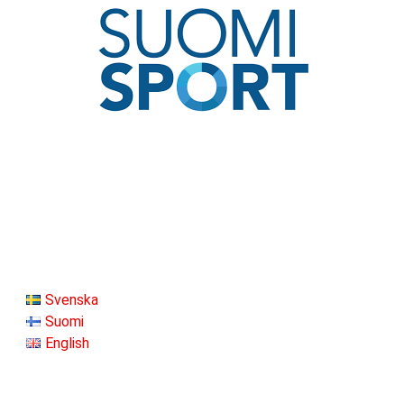
Svenska
Suomi
English