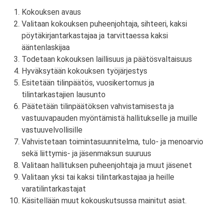
Kokouksen avaus
Valitaan kokouksen puheenjohtaja, sihteeri, kaksi
pöytäkirjantarkastajaa ja tarvittaessa kaksi
ääntenlaskijaa
Todetaan kokouksen laillisuus ja päätösvaltaisuus
Hyväksytään kokouksen työjärjestys
Esitetään tilinpäätös, vuosikertomus ja
tilintarkastajien lausunto
Päätetään tilinpäätöksen vahvistamisesta ja
vastuuvapauden myöntämistä hallitukselle ja muille
vastuuvelvollisille
Vahvistetaan toimintasuunnitelma, tulo- ja menoarvio
sekä liittymis- ja jäsenmaksun suuruus
Valitaan hallituksen puheenjohtaja ja muut jäsenet
Valitaan yksi tai kaksi tilintarkastajaa ja heille
varatilintarkastajat
Käsitellään muut kokouskutsussa mainitut asiat.