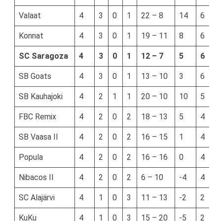
Valaat
4
3
0
1
22 – 8
14
6
Konnat
4
3
0
1
19 – 11
8
6
SC Saragoza
4
3
0
1
12
–
7
5
6
SB Goats
4
3
0
1
13 – 10
3
6
SB Kauhajoki
4
2
1
1
20 – 10
10
5
FBC Remix
4
2
0
2
18 – 13
5
4
SB Vaasa II
4
2
0
2
16 – 15
1
4
Popula
4
2
0
2
16 – 16
0
4
Nibacos II
4
2
0
2
6 – 10
-4
4
SC Alajärvi
4
1
0
3
11 – 13
-2
2
KuKu
4
1
0
3
15 – 20
-5
2