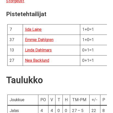
Storgeust
.
Pistetehtailijat
7
Iida Laine
1+0=1
37
Emmie Dahlgren
1+0=1
13
Linda Dahlmars
0+1=1
27
Nea Backlund
0+1=1
Taulukko
Joukkue
PO
V
T
H
TM-PM
+/-
P
Jalas
4
4
0
0
27 – 5
22
8