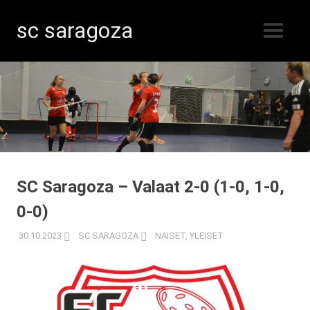
sc saragoza
MENU
Salibandyä
Skip
Kristiinankaupungissa
vuodesta
to
1996
content
SC Saragoza – Valaat 2-0 (1-0, 1-0,
0-0)
30.10.2023
SC SARAGOZA
NAISET
,
YLEISET