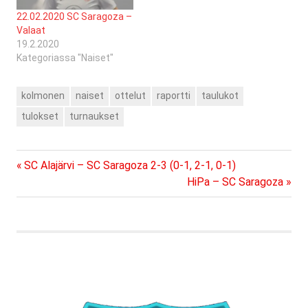
22.02.2020 SC Saragoza –
Valaat
19.2.2020
Kategoriassa "Naiset"
kolmonen
naiset
ottelut
raportti
taulukot
tulokset
turnaukset
Previous
Artikkelien
SC Alajärvi – SC Saragoza 2-3 (0-1, 2-1, 0-1)
Post:
Next
HiPa – SC Saragoza
selaus
Post: