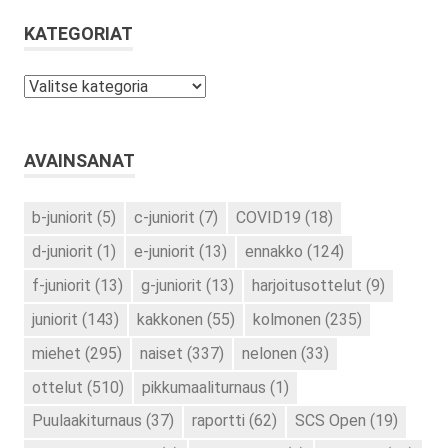
KATEGORIAT
Kategoriat
AVAINSANAT
b-juniorit
(5)
c-juniorit
(7)
COVID19
(18)
d-juniorit
(1)
e-juniorit
(13)
ennakko
(124)
f-juniorit
(13)
g-juniorit
(13)
harjoitusottelut
(9)
juniorit
(143)
kakkonen
(55)
kolmonen
(235)
miehet
(295)
naiset
(337)
nelonen
(33)
ottelut
(510)
pikkumaaliturnaus
(1)
Puulaakiturnaus
(37)
raportti
(62)
SCS Open
(19)