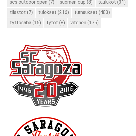
scs outdoor open
(7)
suomen cup
(8)
taulukot
(31)
tilastot
(7)
tulokset
(216)
turnaukset
(483)
tyttösäbä
(16)
tytöt
(8)
vitonen
(175)