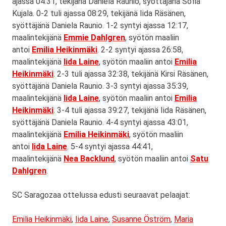
ajassa 04:31, tekijänä Daniela Raunio, syöttäjänä Sofia
Kujala. 0-2 tuli ajassa 08:29, tekijänä Iida Räsänen,
syöttäjänä Daniela Raunio. 1-2 syntyi ajassa 12:17,
maalintekijänä
Emmie Dahlgren
, syötön maaliin
antoi
Emilia Heikinmäki
. 2-2 syntyi ajassa 26:58,
maalintekijänä
Iida Laine
, syötön maaliin antoi
Emilia
Heikinmäki
. 2-3 tuli ajassa 32:38, tekijänä Kirsi Räsänen,
syöttäjänä Daniela Raunio. 3-3 syntyi ajassa 35:39,
maalintekijänä
Iida Laine
, syötön maaliin antoi
Emilia
Heikinmäki
. 3-4 tuli ajassa 39:27, tekijänä Iida Räsänen,
syöttäjänä Daniela Raunio. 4-4 syntyi ajassa 43:01,
maalintekijänä
Emilia Heikinmäki
, syötön maaliin
antoi
Iida Laine
. 5-4 syntyi ajassa 44:41,
maalintekijänä
Nea Backlund
, syötön maaliin antoi
Satu
Dahlgren
.
SC Saragozaa ottelussa edusti seuraavat pelaajat:
Emilia Heikinmäki
,
Iida Laine
,
Susanne Öström
,
Maria