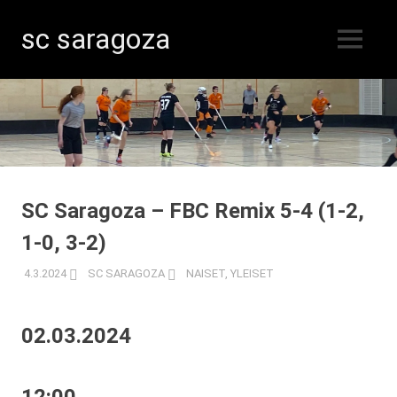
sc saragoza
MENU
Salibandyä
Skip
Kristiinankaupungissa
vuodesta
to
1996
content
SC Saragoza – FBC Remix 5-4 (1-2,
1-0, 3-2)
4.3.2024
SC SARAGOZA
NAISET
,
YLEISET
02.03.2024
12:00