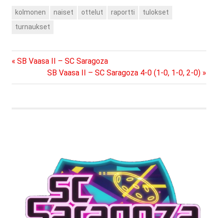
otteluiden lopputulokset
kolmonen
naiset
ottelut
raportti
tulokset
on muutettu:PSB Lapua -
NJ II 0-5KauWi - PSB Lapua
turnaukset
5-0NJ II - Jalas 5-0Koska
Nibacos II voitti Jalaksen
8-1 tätä lopputulosta ei
Previous
Artikkelien
SB Vaasa II – SC Saragoza
muuteta. Muutokset on
Post:
Next
SB Vaasa II – SC Saragoza 4-0 (1-0, 1-0, 2-0)
tehty tulospalvelussa ja
selaus
taulukko on päivitetty.
Post:
Tulospalvelu löytyy tästä.
…