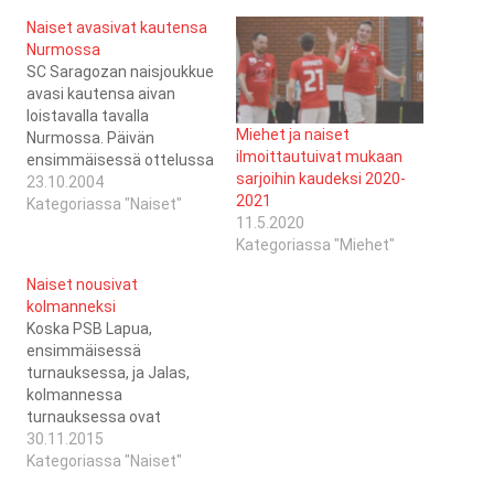
Naiset avasivat kautensa
Nurmossa
SC Saragozan naisjoukkue
avasi kautensa aivan
loistavalla tavalla
Miehet ja naiset
Nurmossa. Päivän
ilmoittautuivat mukaan
ensimmäisessä ottelussa
sarjoihin kaudeksi 2020-
Jeppis FBC II kaatui 4-1 ja
23.10.2004
2021
päivän toisessa ottelussa
Kategoriassa "Naiset"
11.5.2020
kokkolalainen REDY II sai
Kategoriassa "Miehet"
kyytiä luvuin 9-2. NJ -
Jeppis FBC 12-2Jeppis
Naiset nousivat
FBC II - SC Saragoza 1-
kolmanneksi
4Redy II - SB Vaasa II 2-
Koska PSB Lapua,
4Jeppis FBC - Jeppis FBC
ensimmäisessä
II…
turnauksessa, ja Jalas,
kolmannessa
turnauksessa ovat
käyttäneet
30.11.2015
edustuskelvottomia
Kategoriassa "Naiset"
pelaajia seuraavien