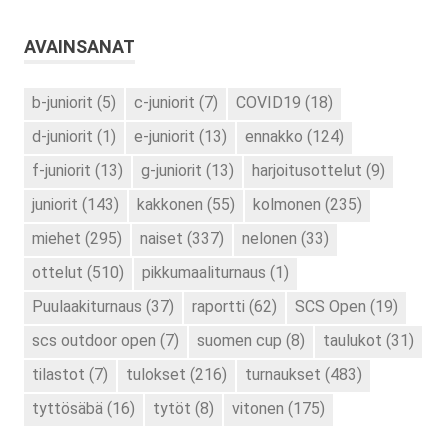
AVAINSANAT
b-juniorit
(5)
c-juniorit
(7)
COVID19
(18)
d-juniorit
(1)
e-juniorit
(13)
ennakko
(124)
f-juniorit
(13)
g-juniorit
(13)
harjoitusottelut
(9)
juniorit
(143)
kakkonen
(55)
kolmonen
(235)
miehet
(295)
naiset
(337)
nelonen
(33)
ottelut
(510)
pikkumaaliturnaus
(1)
Puulaakiturnaus
(37)
raportti
(62)
SCS Open
(19)
scs outdoor open
(7)
suomen cup
(8)
taulukot
(31)
tilastot
(7)
tulokset
(216)
turnaukset
(483)
tyttösäbä
(16)
tytöt
(8)
vitonen
(175)