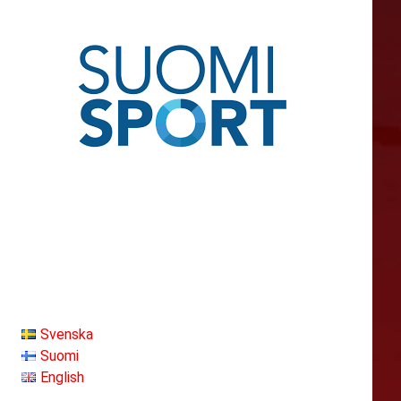
Svenska
Suomi
English