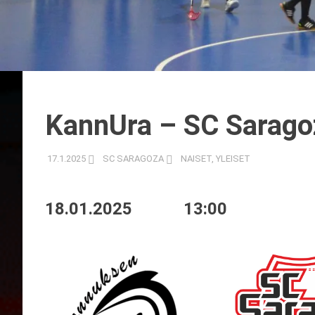
KannUra – SC Sarago
17.1.2025
SC SARAGOZA
NAISET
,
YLEISET
18.01.2025
13:00