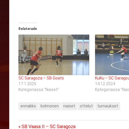
Relaterade
SC Saragoza – SB Goats
KuKu – SC Sarago
17.1.2025
14.12.2024
Kategoriassa "Naiset"
Kategoriassa "Nai
ennakko
kolmonen
naiset
ottelut
turnaukset
Previous
Artikkelien
SB Vaasa II – SC Saragoza