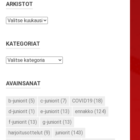
ARKISTOT
Arkistot
KATEGORIAT
Kategoriat
AVAINSANAT
b-juniorit
(5)
c-juniorit
(7)
COVID19
(18)
d-juniorit
(1)
e-juniorit
(13)
ennakko
(124)
f-juniorit
(13)
g-juniorit
(13)
harjoitusottelut
(9)
juniorit
(143)