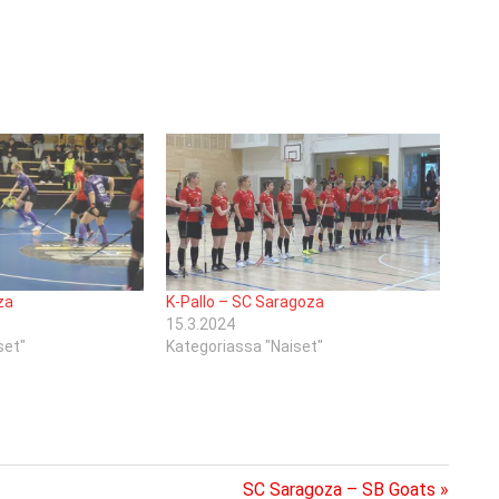
za
K-Pallo – SC Saragoza
15.3.2024
set"
Kategoriassa "Naiset"
Next
SC Saragoza – SB Goats