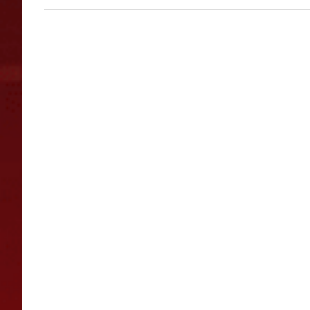
Post:
selaus