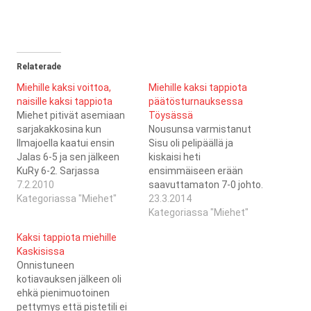
Relaterade
Miehille kaksi voittoa,
Miehille kaksi tappiota
naisille kaksi tappiota
päätösturnauksessa
Miehet pitivät asemiaan
Töysässä
sarjakakkosina kun
Nousunsa varmistanut
Ilmajoella kaatui ensin
Sisu oli pelipäällä ja
Jalas 6-5 ja sen jälkeen
kiskaisi heti
KuRy 6-2. Sarjassa
ensimmäiseen erään
taistelu kakkospaikasta
7.2.2010
saavuttamaton 7-0 johto.
käydään lähinnä ISB-
Kategoriassa "Miehet"
Loppupeli olikin sitten
23.3.2014
Ilmajoen II kanssa, koska
tasaisempi, mutta rimaa
Kategoriassa "Miehet"
myös ISB otti
lähemmäs miehet eivät
Kaksi tappiota miehille
turnauksesta 4 pistettä,
palloa maaliin saaneet.
Kaskisissa
kaadettuaan sarjaa
Päivän toisessa ottelussa
Onnistuneen
johtavan PB Team II ja
Jani Korpi oli maalipäällä ja
kotiavauksen jälkeen oli
samalla aiheuttaen niille
piti Saragozan johdossa
ehkä pienimuotoinen
kauden ensimmäisen
aina kolmanteen erään
pettymys että pistetili ei
tappionsa... Naiset
saakka kunnes