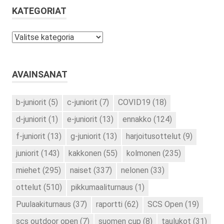
KATEGORIAT
Kategoriat
AVAINSANAT
b-juniorit
(5)
c-juniorit
(7)
COVID19
(18)
d-juniorit
(1)
e-juniorit
(13)
ennakko
(124)
f-juniorit
(13)
g-juniorit
(13)
harjoitusottelut
(9)
juniorit
(143)
kakkonen
(55)
kolmonen
(235)
miehet
(295)
naiset
(337)
nelonen
(33)
ottelut
(510)
pikkumaaliturnaus
(1)
Puulaakiturnaus
(37)
raportti
(62)
SCS Open
(19)
scs outdoor open
(7)
suomen cup
(8)
taulukot
(31)