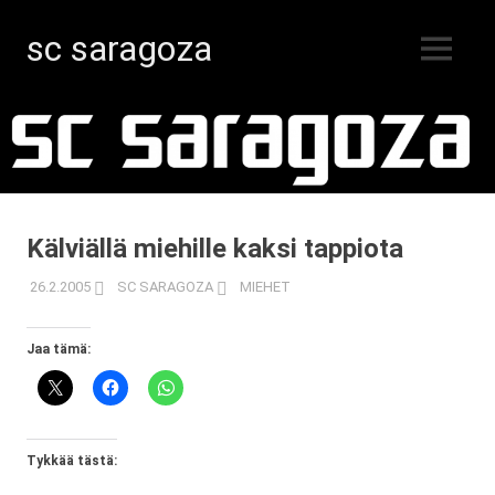
sc saragoza
MENU
Salibandyä
Skip
Kristiinankaupungissa
vuodesta
to
1996
content
Kälviällä miehille kaksi tappiota
26.2.2005
SC SARAGOZA
MIEHET
Jaa tämä:
Tykkää tästä: