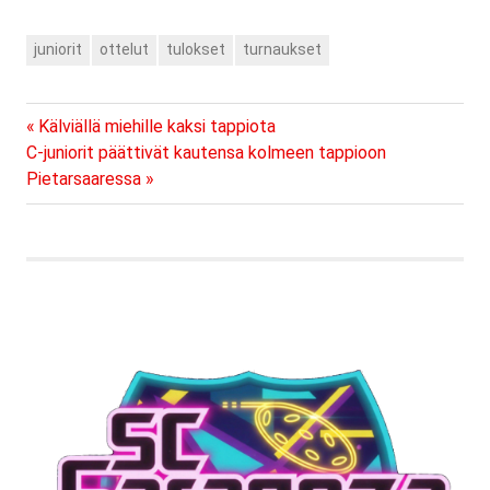
aluekarsinnan kolmas
turnaus pelataan. Miehet
juniorit
ottelut
tulokset
turnaukset
pelaavat tänään Vaasan
kauppiksessa joten
kiirettä seuralla riittää.
Previous
Artikkelien
Kälviällä miehille kaksi tappiota
Next
Post:
C-juniorit päättivät kautensa kolmeen tappioon
selaus
Post:
Pietarsaaressa