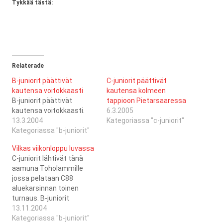
Tykkää tästä:
Relaterade
B-juniorit päättivät
C-juniorit päättivät
kautensa voitokkaasti
kautensa kolmeen
B-juniorit päättivät
tappioon Pietarsaaressa
kautensa voitokkaasti.
6.3.2005
13.3.2004
Kategoriassa "c-juniorit"
Kategoriassa "b-juniorit"
Vilkas viikonloppu luvassa
C-juniorit lähtivät tänä
aamuna Toholammille
jossa pelataan C88
aluekarsinnan toinen
turnaus. B-juniorit
matkustavat Kauhajoelle
13.11.2004
jossa b-junioreiden
Kategoriassa "b-juniorit"