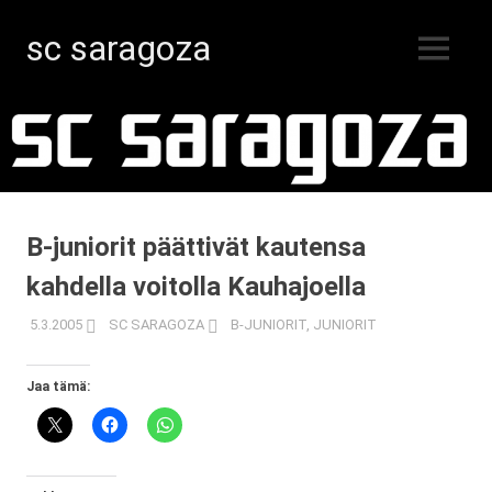
sc saragoza
MENU
Salibandyä
Skip
Kristiinankaupungissa
vuodesta
to
1996
content
B-juniorit päättivät kautensa
kahdella voitolla Kauhajoella
5.3.2005
SC SARAGOZA
B-JUNIORIT
,
JUNIORIT
Jaa tämä: