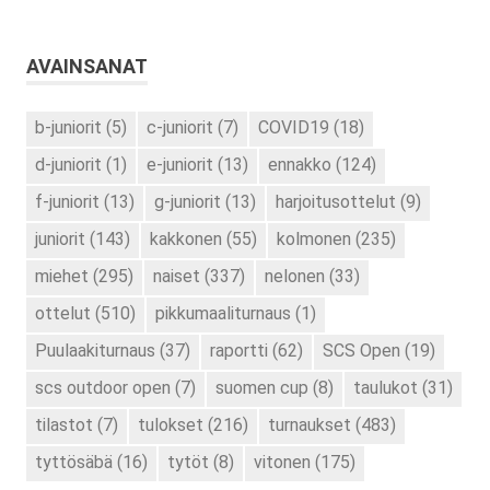
AVAINSANAT
b-juniorit
(5)
c-juniorit
(7)
COVID19
(18)
d-juniorit
(1)
e-juniorit
(13)
ennakko
(124)
f-juniorit
(13)
g-juniorit
(13)
harjoitusottelut
(9)
juniorit
(143)
kakkonen
(55)
kolmonen
(235)
miehet
(295)
naiset
(337)
nelonen
(33)
ottelut
(510)
pikkumaaliturnaus
(1)
Puulaakiturnaus
(37)
raportti
(62)
SCS Open
(19)
scs outdoor open
(7)
suomen cup
(8)
taulukot
(31)
tilastot
(7)
tulokset
(216)
turnaukset
(483)
tyttösäbä
(16)
tytöt
(8)
vitonen
(175)