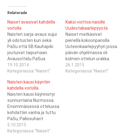
Relaterade
Naiset avasivat kahdella
Kaksi voittoa naisille
voitolla
Uudestakaarlepyystä
Naisten sarja-avaus sujui
Naiset matkasivat
yli odotusten kun sekä
pienellä kokoonpanolla
PaSu että SB Kauhajoki
Uuteenkaarlepyyhyn jossa
joutuivat taipumaan.
päivän ohjelmassa oli
Avausottelu PaSua
kolmen ottelun urakka.
vastaan tarjosi kahden
19.10.2014
Tähän soppaan kun vielä
26.1.2015
ensimmäisten erän verran
Kategoriassa "Naiset"
lisää sen että Iida Laine
Kategoriassa "Naiset"
sitä tuttua Töysäläistä
istahti maaliin ja kolme
Naisten kausi käyntiin
tervanjuontia mitä on
kymmenestä
kahdella voitolla
tuottanut tuskaa
kenttäpelaajasta tuli
Naisten kausi käynnistyi
viimeisten kausien aikana.
viikolla mukaan
sunnuntaina Nurmossa.
Kolmanteen erään
joukkueeseen niin
Ensimmäisessä ottelussa
kupletin juoni löytyi ja pallo
ainekset olivat melkoiset.
kohdattiin vanha ja tuttu
rupesi tottelemaan.
FBC Remixin kohtaaminen
PaSu, Pallosuharit
Emppu ja Iida tekaisivat
oli kuten aikaisemmatkin
Töysästä. Tähän
5.10.2015
kaksi ensimmäistä
tällä kaudella todella
turnaukseen,
Kategoriassa "Naiset"
osumaa, tällä kertaa…
tasainen. Kokoonpano
ensimmäinen yhdeksästä,