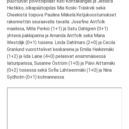
puuttuivat polvitoipilaat Kati Kohtakangas ja Jessica
Hietikko, olkapäätoipilas Mia Koski-Träskvik sekä
Cheekistä toipuva Pauliina Mäkelä.Ketjukoostumukset
rakennettiin seuraavalla tavalla: Josefine Antfolk
maalissa, Milla Perkiö (1+1) ja Satu Dahlgren (0+1)
yhtenä pakkiparina ja Amanda Antfolk sekä Maria
Westdijk (0+1) toisena. Linda Dahlmars (2+0) ja Cecila
Granlund vuorottelivat keskareina ja Emilia Heikinmäki
(1+2) ja Iida Laine (4+0) pelasivat ensimmäisessä
laituriparissa, Susanne Öström (1+0) ja Päivi Aittamäki
(0+2) toisessa sekä Sofia Lähteenmäki (1+0) ja Nina
Sydholm (0+1) kolmannessa.