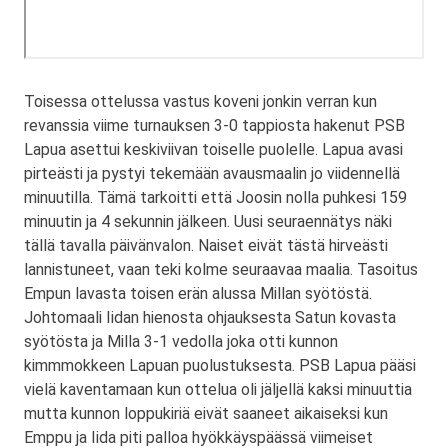
Toisessa ottelussa vastus koveni jonkin verran kun
revanssia viime turnauksen 3-0 tappiosta hakenut PSB
Lapua asettui keskiviivan toiselle puolelle. Lapua avasi
pirteästi ja pystyi tekemään avausmaalin jo viidennellä
minuutilla. Tämä tarkoitti että Joosin nolla puhkesi 159
minuutin ja 4 sekunnin jälkeen. Uusi seuraennätys näki
tällä tavalla päivänvalon. Naiset eivät tästä hirveästi
lannistuneet, vaan teki kolme seuraavaa maalia. Tasoitus
Empun lavasta toisen erän alussa Millan syötöstä.
Johtomaali Iidan hienosta ohjauksesta Satun kovasta
syötösta ja Milla 3-1 vedolla joka otti kunnon
kimmmokkeen Lapuan puolustuksesta. PSB Lapua pääsi
vielä kaventamaan kun ottelua oli jäljellä kaksi minuuttia
mutta kunnon loppukiriä eivät saaneet aikaiseksi kun
Emppu ja Iida piti palloa hyökkäyspäässä viimeiset