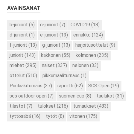
AVAINSANAT
b-juniorit
(5)
c-juniorit
(7)
COVID19
(18)
d-juniorit
(1)
e-juniorit
(13)
ennakko
(124)
f-juniorit
(13)
g-juniorit
(13)
harjoitusottelut
(9)
juniorit
(143)
kakkonen
(55)
kolmonen
(235)
miehet
(295)
naiset
(337)
nelonen
(33)
ottelut
(510)
pikkumaaliturnaus
(1)
Puulaakiturnaus
(37)
raportti
(62)
SCS Open
(19)
scs outdoor open
(7)
suomen cup
(8)
taulukot
(31)
tilastot
(7)
tulokset
(216)
turnaukset
(483)
tyttösäbä
(16)
tytöt
(8)
vitonen
(175)