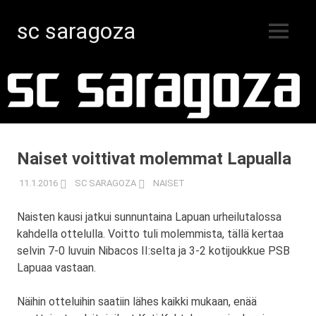
sc saragoza
MENU
Salibandyä
Skip
Kristiinankaupungissa
vuodesta
to
1996
content
Naiset voittivat molemmat Lapualla
11.1.2016
SC SARAGOZA
NAISET
Naisten kausi jatkui sunnuntaina Lapuan urheilutalossa
kahdella ottelulla. Voitto tuli molemmista, tällä kertaa
selvin 7-0 luvuin Nibacos II:selta ja 3-2 kotijoukkue PSB
Lapuaa vastaan.
Näihin otteluihin saatiin lähes kaikki mukaan, enää