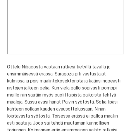
Ottelu Nibacosta vastaan ratkesi tietyllä tavalla jo
ensimmäisessä erässä. Saragoza piti vastustajat
kulmissa ja pois maalintekosektorista ja käänsi nopeasti
riistojen jälkeen peliä. Kun vielä pallo sopivasti pomppi
meille niin saatiin myös puolittaisista paikoista tehtyä
maaleja. Sussu avasi hanat Päivin syötöstä. Sofia lisäsi
kahteen nollaan kauden avausottelussaan, Ninan
loistavasta syötöstä. Toisessa erässä ei palloa maaliin
asti saatu ja Joos sai tehdä muutaman kunnollisen
torjunnan. Kolmannen erän ensimmäinen vaihto ratkaisi