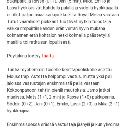
pakkiparia ja Rasse (0+1), Jani (5 min), Mika, Emilio ja
Lassi hyökkäsivät.Kahdella pakilla ja viidellä hyökkääjällä
ei ollut paljon asiaa kärkijoukkuetta Royal Melaa vastaan.
Tutut vaaralliset poikkarit tuottivat nytkin tulosta ja
vaikka rimpuiltiin kahden erän verran hyvin mukana
kolmannen erän kohtalon hetki kolmella päästetyllä
maalilla toi ratkaisun lopullisesti.
Pöytäkirja löytyy
täältä
.
Tuntia myöhemmin toiselle kenttäpuoliskolle asettui
Mousetrap. Astetta helpompi vastus, mutta yksi peli
jaloissa vastustajan ensimmäistä peliä vastaan.
Kokoonpanoon tehtiin pieniä muutoksia: Jarno jatkoi
maalissa, Mats (1+1, 2 min) ja Rasse (1+0) pakkiparina,
Söddin (0+2), Jani (0+1), Emilio, Lassi (2+0) ja Mika (2+1)
hyökkääjinä.
Ensimmäiseessä erässä vastustaja jäähyili ja kun ylivoima