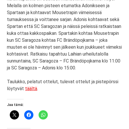
Melalla on kolmen pisteen etumatka Adonikseen ja
Spartaan ja kohtaavat Mousetrapin viimeisessä
turnauksessa ja voittanee sarjan. Adonis kohtaavat sekä
Spartan että SC Saragozan ja näissä peleissä ratkaistaan
kuka ottaa kakkospaikan. Spartakin kohtaa Mousetrapin
kun SC Saragoza kohtaa FC Brändöpojkarna – joka
muuten ei ole hävinnyt sen jälkeen kun joukkueet viimeksi
kohtasivat. Ratkaisu tapahtuu Laihian urheilutalolla
sunnuntaina, SC Saragoza – FC Brändöpojkarna klo 11:00
ja SC Saragoza – Adonis klo 15:00.
Taulukko, pelatut ottelut, tulevat ottelut ja pistepörssi
löytyvät
täältä
.
Jaa tämä: