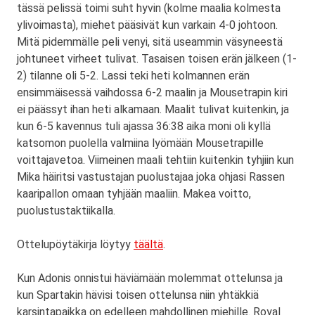
tässä pelissä toimi suht hyvin (kolme maalia kolmesta
ylivoimasta), miehet pääsivät kun varkain 4-0 johtoon.
Mitä pidemmälle peli venyi, sitä useammin väsyneestä
johtuneet virheet tulivat. Tasaisen toisen erän jälkeen (1-
2) tilanne oli 5-2. Lassi teki heti kolmannen erän
ensimmäisessä vaihdossa 6-2 maalin ja Mousetrapin kiri
ei päässyt ihan heti alkamaan. Maalit tulivat kuitenkin, ja
kun 6-5 kavennus tuli ajassa 36:38 aika moni oli kyllä
katsomon puolella valmiina lyömään Mousetrapille
voittajavetoa. Viimeinen maali tehtiin kuitenkin tyhjiin kun
Mika häiritsi vastustajan puolustajaa joka ohjasi Rassen
kaaripallon omaan tyhjään maaliin. Makea voitto,
puolustustaktiikalla.
Ottelupöytäkirja löytyy
täältä
.
Kun Adonis onnistui häviämään molemmat ottelunsa ja
kun Spartakin hävisi toisen ottelunsa niin yhtäkkiä
karsintapaikka on edelleen mahdollinen miehille. Royal