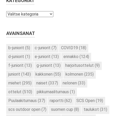
KATEGORIAT
Kategoriat
AVAINSANAT
b-juniorit
(5)
c-juniorit
(7)
COVID19
(18)
d-juniorit
(1)
e-juniorit
(13)
ennakko
(124)
f-juniorit
(13)
g-juniorit
(13)
harjoitusottelut
(9)
juniorit
(143)
kakkonen
(55)
kolmonen
(235)
miehet
(295)
naiset
(337)
nelonen
(33)
ottelut
(510)
pikkumaaliturnaus
(1)
Puulaakiturnaus
(37)
raportti
(62)
SCS Open
(19)
scs outdoor open
(7)
suomen cup
(8)
taulukot
(31)