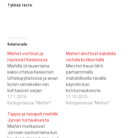
Tykkää tästä:
Relaterade
Miehet voittivat ja
Miehet aloittivat kahdella
hävisivät Kaskisissa
voitolla kotikentällä
Miehillä oli lauantaina
Miesten kausi lähti
kaksi ottelua Kaskisten
parhaimmalla
Urheilupyhätössä ja aivan
mahdollisella tavalla
kuten viimeksikin niin
käyntiin kun
kohtasivat sarjan
kotiturnauksesta
kärkikastiin kuuluvat Royal
17.1.2016
varmistettiin neljä
11.10.2015
Mela ja Sparta. Viimeksi
Kategoriassa "Miehet"
pistettä. Vaikkakin aika
Kategoriassa "Miehet"
hävisivät niukasti
moni peluri puuttui
Tappio ja tasapeli miehille
Spartalle ja rumin lukemin
aamupelistä saatiin
Jurvan turnauksesta
Royal Melalle. Tällä kertaa
kasattua kaksi täyttä
Miehet matkasivat
paransivat hieman, kun
ketjua Adonista vastaan.
Jurvaan sunnuntaina kun
pystyivät kaatamaan
Emilio Lassfolk sai