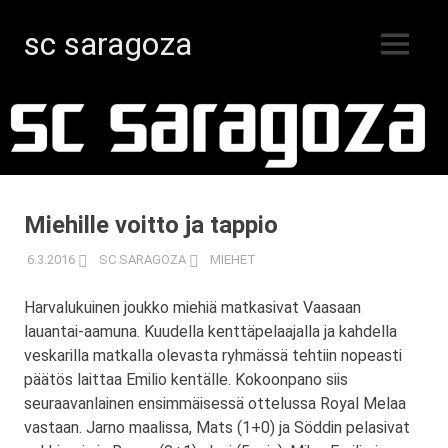
sc saragoza
MENU
Salibandyä
Skip
Kristiinankaupungissa
vuodesta
to
1996
content
Miehille voitto ja tappio
6.3.2016
SC SARAGOZA
MIEHET
Harvalukuinen joukko miehiä matkasivat Vaasaan
lauantai-aamuna. Kuudella kenttäpelaajalla ja kahdella
veskarilla matkalla olevasta ryhmässä tehtiin nopeasti
päätös laittaa Emilio kentälle. Kokoonpano siis
seuraavanlainen ensimmäisessä ottelussa Royal Melaa
vastaan. Jarno maalissa, Mats (1+0) ja Söddin pelasivat