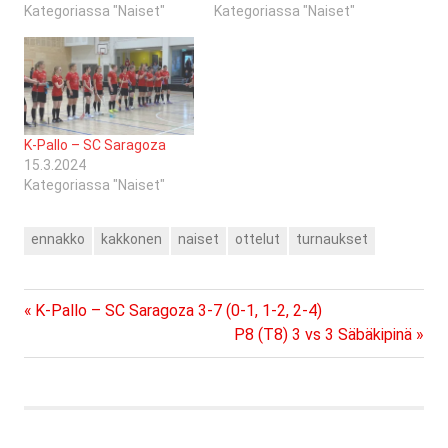
Kategoriassa "Naiset"
Kategoriassa "Naiset"
K-Pallo – SC Saragoza
15.3.2024
Kategoriassa "Naiset"
ennakko
kakkonen
naiset
ottelut
turnaukset
Previous
Artikkelien
K-Pallo – SC Saragoza 3-7 (0-1, 1-2, 2-4)
Post:
Next
P8 (T8) 3 vs 3 Säbäkipinä
selaus
Post: