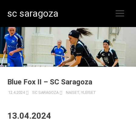
sc saragoza
MENU
Salibandyä
Skip
Kristiinankaupungissa
vuodesta
to
1996
content
Blue Fox II – SC Saragoza
12.4.2024
SC SARAGOZA
NAISET
,
YLEISET
13.04.2024