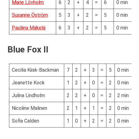
Marie Lövholm
6
2
+
4
=
6
0 min
Susanne Öström
5
3
+
2
=
5
0 min
Pauliina Mäkelä
6
3
+
2
=
5
0 min
Blue Fox II
Cecilia Kiisk-Backman
7
2
+
3
=
5
0 min
Jeanette Kock
1
2
+
0
=
2
0 min
Julina Lindholm
2
2
+
0
=
2
2 min
Nicoline Malinen
2
1
+
1
=
2
0 min
Sofia Calden
1
0
+
2
=
2
0 min