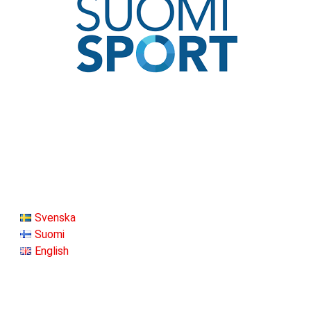
Svenska
Suomi
English