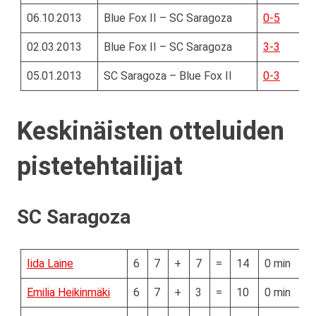
06.10.2013
Blue Fox II – SC Saragoza
0-5
02.03.2013
Blue Fox II – SC Saragoza
3-3
05.01.2013
SC Saragoza – Blue Fox II
0-3
Keskinäisten otteluiden
pistetehtailijat
SC Saragoza
Iida Laine
6
7
+
7
=
14
0 min
Emilia Heikinmäki
6
7
+
3
=
10
0 min