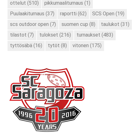
ottelut
(510)
pikkumaaliturnaus
(1)
Puulaakiturnaus
(37)
raportti
(62)
SCS Open
(19)
scs outdoor open
(7)
suomen cup
(8)
taulukot
(31)
tilastot
(7)
tulokset
(216)
turnaukset
(483)
tyttösäbä
(16)
tytöt
(8)
vitonen
(175)