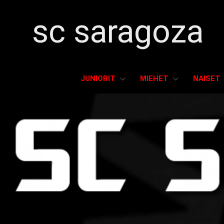
sc saragoza
Salibandyä
Kristiinankaupungissa
JUNIORIT
MIEHET
NAISET
vuodesta
1996
Skip
to
content