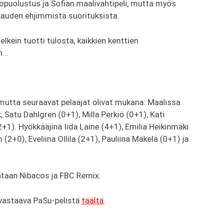
opuolustus ja Sofian maalivahtipeli, mutta myös
kauden ehjimmistä suorituksista.
kein tuotti tulosta, kaikkien kenttien
on…
mutta seuraavat pelaajat olivat mukana: Maalissa
Satu Dahlgren (0+1), Milla Perkiö (0+1), Kati
+1). Hyökkääjinä Iida Laine (4+1), Emilia Heikinmäki
2+0), Eveliina Ollila (2+1), Pauliina Mäkelä (0+1) ja
ataan Nibacos ja FBC Remix.
vastaava PaSu-pelistä
täältä
.