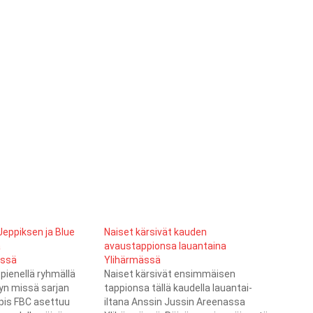
Jeppiksen ja Blue
Naiset kärsivät kauden
a
avaustappionsa lauantaina
yssä
Ylihärmässä
pienellä ryhmällä
Naiset kärsivät ensimmäisen
yn missä sarjan
tappionsa tällä kaudella lauantai-
pis FBC asettuu
iltana Anssin Jussin Areenassa