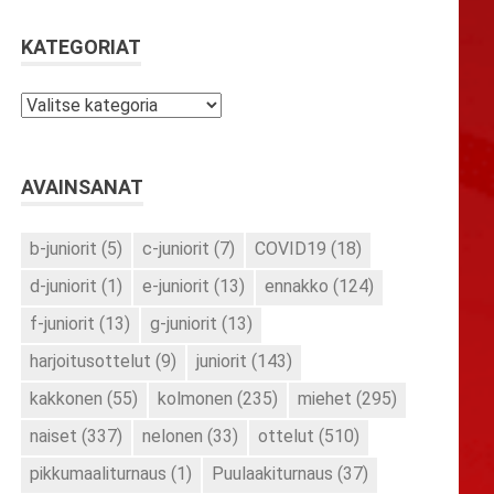
KATEGORIAT
Kategoriat
AVAINSANAT
b-juniorit
(5)
c-juniorit
(7)
COVID19
(18)
d-juniorit
(1)
e-juniorit
(13)
ennakko
(124)
f-juniorit
(13)
g-juniorit
(13)
harjoitusottelut
(9)
juniorit
(143)
kakkonen
(55)
kolmonen
(235)
miehet
(295)
naiset
(337)
nelonen
(33)
ottelut
(510)
pikkumaaliturnaus
(1)
Puulaakiturnaus
(37)