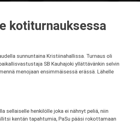
lle kotiturnauksessa
udella sunnuntaina Kristiinahallissa. Turnaus oli
aikallisvastustaja SB Kauhajoki yllättävänkin selvin
un mennä menojaan ensimmäisessä erässä. Lähelle
 sellaiselle henkilölle joka ei nähnyt peliä, niin
 hallitsi kentän tapahtumia, PaSu pääsi rokottamaan