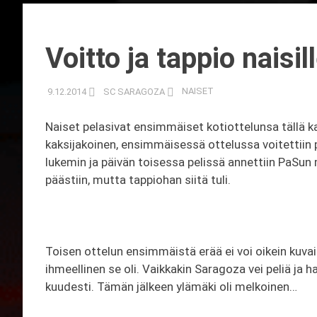
Voitto ja tappio naisi
9.12.2014
SC SARAGOZA
NAISET
Naiset pelasivat ensimmäiset kotiottelunsa tällä ka
kaksijakoinen, ensimmäisessä ottelussa voitettiin p
lukemin ja päivän toisessa pelissä annettiin PaS
päästiin, mutta tappiohan siitä tuli.
Toisen ottelun ensimmäistä erää ei voi oikein kuvailla
ihmeellinen se oli. Vaikkakin Saragoza vei peliä ja
kuudesti. Tämän jälkeen ylämäki oli melkoinen…