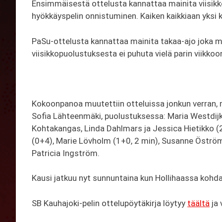
Ensimmäisestä ottelusta kannattaa mainita viisikk
hyökkäyspelin onnistuminen. Kaiken kaikkiaan yksi 
PaSu-ottelusta kannattaa mainita takaa-ajo joka mel
viisikkopuolustuksesta ei puhuta vielä parin viikko
Kokoonpanoa muutettiin otteluissa jonkun verran, 
Sofia Lähteenmäki, puolustuksessa: Maria Westdijk, 
Kohtakangas, Linda Dahlmars ja Jessica Hietikko (2
(0+4), Marie Lövholm (1+0, 2 min), Susanne Öström (
Patricia Ingström.
Kausi jatkuu nyt sunnuntaina kun Hollihaassa kohd
SB Kauhajoki-pelin ottelupöytäkirja löytyy
täältä
ja 