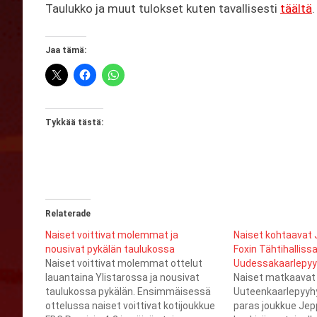
Taulukko ja muut tulokset kuten tavallisesti
täältä
.
Jaa tämä:
Tykkää tästä:
Relaterade
Naiset voittivat molemmat ja
Naiset kohtaavat 
nousivat pykälän taulukossa
Foxin Tähtihalliss
Naiset voittivat molemmat ottelut
Uudessakaarlepy
lauantaina Ylistarossa ja nousivat
Naiset matkaavat 
taulukossa pykälän. Ensimmäisessä
Uuteenkaarlepyyh
ottelussa naiset voittivat kotijoukkue
paras joukkue Jep