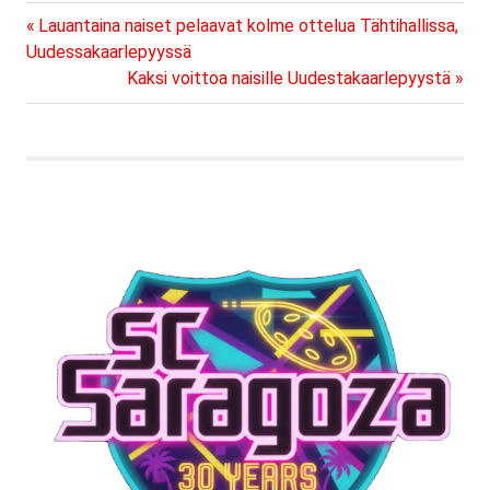
ainekset olivat melkoiset.
Previous
Artikkelien
Lauantaina naiset pelaavat kolme ottelua Tähtihallissa,
FBC Remixin kohtaaminen
Post:
Uudessakaarlepyyssä
oli kuten aikaisemmatkin
selaus
Next
Kaksi voittoa naisille Uudestakaarlepyystä
tällä kaudella todella
Post:
tasainen. Kokoonpano
parsittiin linja-autossa
kasaan ja…