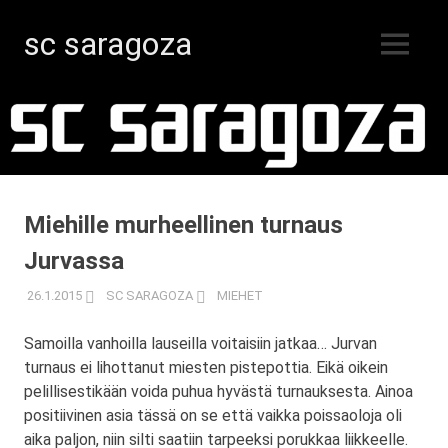
sc saragoza
MENU
Salibandyä
Skip
Kristiinankaupungissa
vuodesta
to
1996
content
Miehille murheellinen turnaus
Jurvassa
26.1.2015
SC SARAGOZA
MIEHET
Samoilla vanhoilla lauseilla voitaisiin jatkaa… Jurvan
turnaus ei lihottanut miesten pistepottia. Eikä oikein
pelillisestikään voida puhua hyvästä turnauksesta. Ainoa
positiivinen asia tässä on se että vaikka poissaoloja oli
aika paljon, niin silti saatiin tarpeeksi porukkaa liikkeelle.