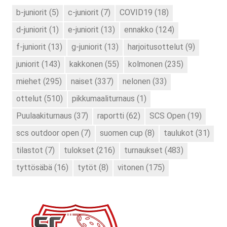
b-juniorit
(5)
c-juniorit
(7)
COVID19
(18)
d-juniorit
(1)
e-juniorit
(13)
ennakko
(124)
f-juniorit
(13)
g-juniorit
(13)
harjoitusottelut
(9)
juniorit
(143)
kakkonen
(55)
kolmonen
(235)
miehet
(295)
naiset
(337)
nelonen
(33)
ottelut
(510)
pikkumaaliturnaus
(1)
Puulaakiturnaus
(37)
raportti
(62)
SCS Open
(19)
scs outdoor open
(7)
suomen cup
(8)
taulukot
(31)
tilastot
(7)
tulokset
(216)
turnaukset
(483)
tyttösäbä
(16)
tytöt
(8)
vitonen
(175)