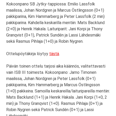
Kokoonpano SB Jytky-tappiossa: Emilio Lassfolk
maalissa, Johan Nordgren ja Marcus Östlingsson (0+1)
pakkiparina, Kim Hammarberg ja Peter Lassfolk (2 min)
pakkiparina. Kahdella keskarilla mentiin: Mats Backlund
(2+0) ja Henrik Hakala. Laituriparit: Jani Korpi ja Thony
Granqvist (0+1), Patrick Sundén ja Lassi Lähdesmäki
sekä Rasmus Pihlaja (1+0) ja Robin Nygren.
Ottelupöytäkirja löytyy
tästä
.
Päivän toinen ottelu tarjosi aika käännös, valitettavasti
vain ISB III toimesta. Kokoonpano: Jarno Timonen
maalissa, Johan Nordgren ja Peter Lassfolk (0+1)
pakkiparina, Kim Hammarberg ja Marcus Östlingsson
(1+0) pakkeina. Samoilla keskareilla/laituripareilla mentiin:
Mats Backlund (1+1) ja Henrik Hakala. Jani Korpi (1+0, 2
min) ja Thony Granqvist (1+0). Rasmus Pihlaja (0+1) ja
Robin Nygren sekä Patrick Sundén (0+1) ja Lassi
Lähdesmäki.