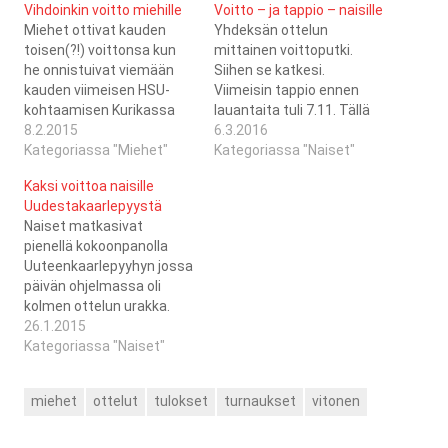
Vihdoinkin voitto miehille
Voitto – ja tappio – naisille
Miehet ottivat kauden
Yhdeksän ottelun
toisen(?!) voittonsa kun
mittainen voittoputki.
he onnistuivat viemään
Siihen se katkesi.
kauden viimeisen HSU-
Viimeisin tappio ennen
kohtaamisen Kurikassa
lauantaita tuli 7.11. Tällä
lauantaina. Viimeisin
8.2.2015
kertaa SB Kauhajoki ei
6.3.2016
voitto tällä kaudella tuli
Kategoriassa "Miehet"
pystynyt katkaisemaan
Kategoriassa "Naiset"
myöskin Kurikassa
voittoputkea, mutta aina
Kaksi voittoa naisille
8.11.2014... Samalla taisi
hankala vastustaja
Uudestakaarlepyystä
vahvistua lohkon viimeisin
kotihallissaan pelannut
Naiset matkasivat
sija - koska miehet
PaSu pystyi kaatamaan
pienellä kokoonpanolla
hävisivät ISB III:lle. ISBllä
SC Saragozaa luvuin 3-5.
Uuteenkaarlepyyhyn jossa
on nyt viiden pisteen keula
Samalla SB Kauhajoki
päivän ohjelmassa oli
kun jäljellä on neljä ottelua,
menetti Nibacosta
kolmen ottelun urakka.
joissa Saragoza kohtaa
vastaan yhden pisteen ja
Tähän soppaan kun vielä
26.1.2015
sarjaykkösen SB…
kun KauWi voitti
lisää sen että Iida Laine
Kategoriassa "Naiset"
molemmat kärkikolmikko
istahti maaliin ja kolme
on nyt…
kymmenestä
miehet
ottelut
tulokset
turnaukset
vitonen
kenttäpelaajasta tuli
viikolla mukaan
joukkueeseen niin