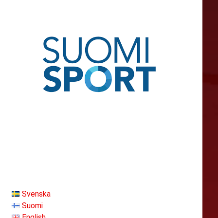
Svenska
Suomi
English