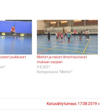
tuneet joukkueet
Miehet ja naiset ilmoittautuivat
mukaan sarjaan
set"
9.8.2021
Kategoriassa "Miehet"
Next
Katusählyturnaus 17.08.2019
Post: